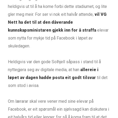
heldigvis ut til å ha kome forbi dette stadiumet, og lite
gler meg meir. For ser vi nok eit halvår attende,
vil VG
Nett ha det til at den dåverande
kunnskapsministaren gjekk inn for å straffa
elevar
som nytta for mykje tid på Facebook i løpet av
skuledagen.
Heldigvis var den gode Solhjell såpass i stand til å
nyttegjera seg av digitale media, at han
allereie i
løpet av dagen hadde posta eit godt tilsvar
til det
som stod i avisa.
Om lærarar skal vere vener med sine elevar på
Facebook, er eit spørsmål ein sjølvsagd kan diskutera i
eit halvårs tid eller lenger, for så å koma fram til at det