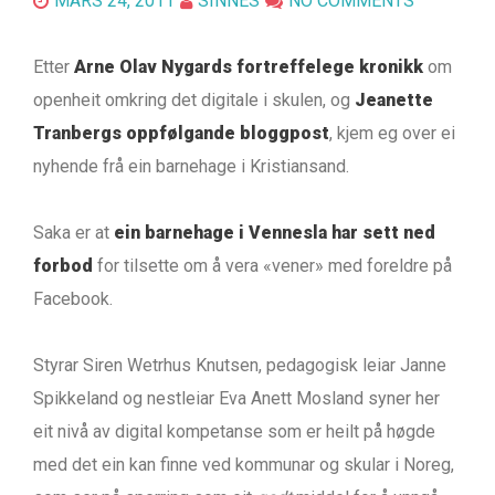
MARS 24, 2011
SINNES
NO COMMENTS
Etter
Arne Olav Nygards fortreffelege kronikk
om
openheit omkring det digitale i skulen, og
Jeanette
Tranbergs oppfølgande bloggpost
, kjem eg over ei
nyhende frå ein barnehage i Kristiansand.
Saka er at
ein barnehage i Vennesla har sett ned
forbod
for tilsette om å vera «vener» med foreldre på
Facebook.
Styrar Siren Wetrhus Knutsen, pedagogisk leiar Janne
Spikkeland og nestleiar Eva Anett Mosland syner her
eit nivå av digital kompetanse som er heilt på høgde
med det ein kan finne ved kommunar og skular i Noreg,