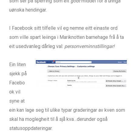
som ser på sperring som eit
godt
middel for å unngå
uønska hendingar.
I Facebook sitt tilfelle vil eg nemne eitt einaste ord
som ville spart leiinga i Mariknotten barnehage frå å ta
eit usedvanleg dårleg val:
personverninnstillingar!
Ein liten
sjekk på
Facebo
ok vil
syne at
ein kan lage seg til ulike typar graderingar av kven som
skal ha moglegheit til å sjå kva…derunder også
statusoppdateringar.