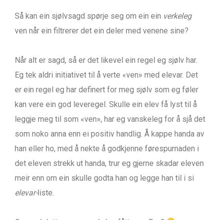
Så kan ein sjølvsagd spørje seg om ein ein
verkeleg
ven når ein filtrerer det ein deler med venene sine?
Når alt er sagd, så er det likevel ein regel eg sjølv har.
Eg tek aldri initiativet til å verte «ven» med elevar. Det
er ein regel eg har definert for meg sjølv som eg føler
kan vere ein god leveregel. Skulle ein elev få lyst til å
leggje meg til som «ven», har eg vanskeleg for å sjå det
som noko anna enn ei positiv handlig. Å kappe handa av
han eller ho, med å nekte å godkjenne førespurnaden i
det eleven strekk ut handa, trur eg gjerne skadar eleven
meir enn om ein skulle godta han og legge han til i si
elevar-
liste.