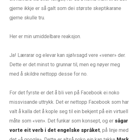
gjerne ikkje er så galt som dei største skeptikarane
gjerne skulle tru.
Her er min umiddelbare reaksjon.
Ja! Lærarar og elevar kan sjølvsagd vere «vener» der.
Dette er det minst to grunnar til, men eg nøyer meg
med å skildre nettopp desse for no.
For det fyrste er det å bli ven på Facebook ei noko
missvisande uttrykk. Det er nettopp Facebook som har
valt å kalla det å kople seg til ein bekjent på ein virtuell
måte som «ven». Det funkar som konsept, og er
sågar
vorte eit verb i det engelske språket
, på linje med
det «å google». Dette er altså noko ein kan takke
Mark