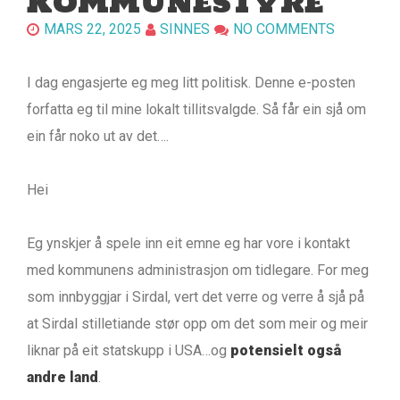
KOMMUNESTYRE
MARS 22, 2025
SINNES
NO COMMENTS
I dag engasjerte eg meg litt politisk. Denne e-posten
forfatta eg til mine lokalt tillitsvalgde. Så får ein sjå om
ein får noko ut av det….
Hei
Eg ynskjer å spele inn eit emne eg har vore i kontakt
med kommunens administrasjon om tidlegare. For meg
som innbyggjar i Sirdal, vert det verre og verre å sjå på
at Sirdal stilletiande stør opp om det som meir og meir
liknar på eit statskupp i USA…og
potensielt også
andre land
.