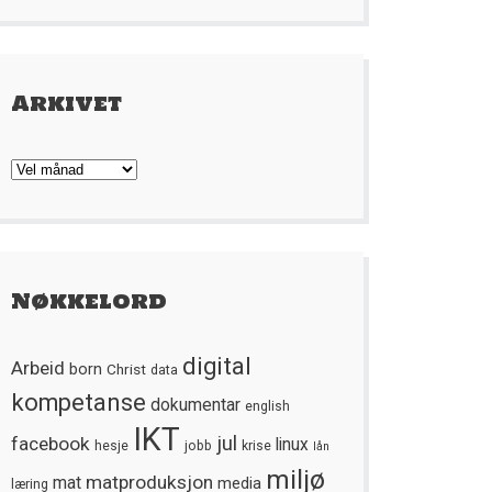
Arkivet
Arkivet
Nøkkelord
digital
Arbeid
born
Christ
data
kompetanse
dokumentar
english
IKT
jul
facebook
linux
hesje
jobb
krise
lån
miljø
matproduksjon
mat
media
læring