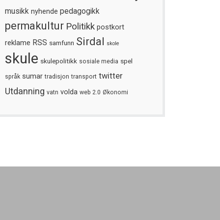
musikk
nyhende
pedagogikk
permakultur
Politikk
postkort
Sirdal
reklame
RSS
samfunn
skole
skule
skulepolitikk
spel
sosiale media
twitter
sumar
språk
tradisjon
transport
Utdanning
volda
vatn
web 2.0
Økonomi