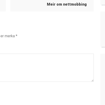
Meir om nettmobbing
t er merka
*