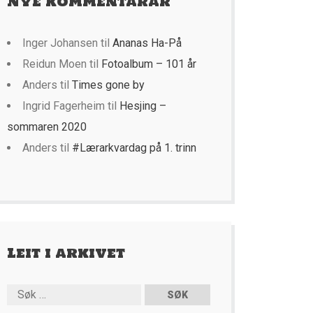
Nye kommentarar
Inger Johansen
til
Ananas Ha-På
Reidun Moen
til
Fotoalbum – 101 år
Anders
til
Times gone by
Ingrid Fagerheim
til
Hesjing –
sommaren 2020
Anders
til
#Lærarkvardag på 1. trinn
Leit i arkivet