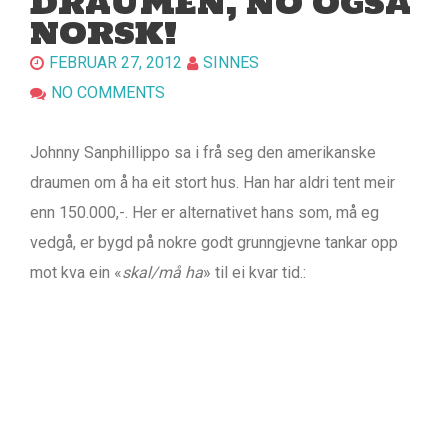
DRAUMEN, NO OGSÅ
NORSK!
FEBRUAR 27, 2012
SINNES
NO COMMENTS
Johnny Sanphillippo sa i frå seg den amerikanske
draumen om å ha eit stort hus. Han har aldri tent meir
enn 150.000,-. Her er alternativet hans som, må eg
vedgå, er bygd på nokre godt grunngjevne tankar opp
mot kva ein «
skal/må ha
» til ei kvar tid.: