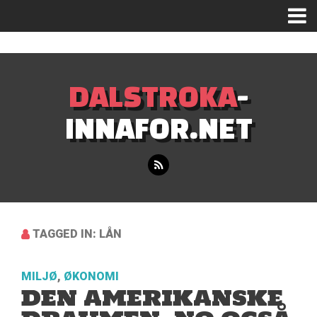
Mastodon
DALSTROKA
-
INNAFOR.NET
TAGGED IN: LÅN
MILJØ
,
ØKONOMI
DEN AMERIKANSKE