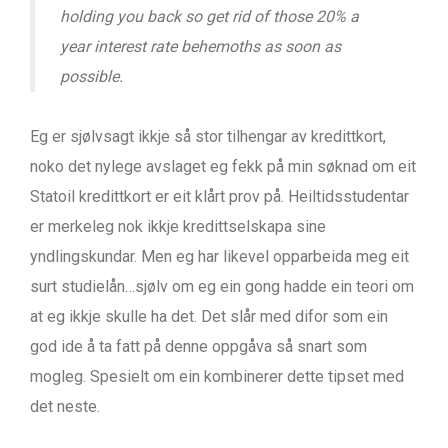
holding you back so get rid of those 20% a
year interest rate behemoths as soon as
possible.
Eg er sjølvsagt ikkje så stor tilhengar av kredittkort,
noko det nylege avslaget eg fekk på min søknad om eit
Statoil kredittkort er eit klårt prov på. Heiltidsstudentar
er merkeleg nok ikkje kredittselskapa sine
yndlingskundar. Men eg har likevel opparbeida meg eit
surt studielån…sjølv om eg ein gong hadde ein teori om
at eg ikkje skulle ha det. Det slår med difor som ein
god ide å ta fatt på denne oppgåva så snart som
mogleg. Spesielt om ein kombinerer dette tipset med
det neste.