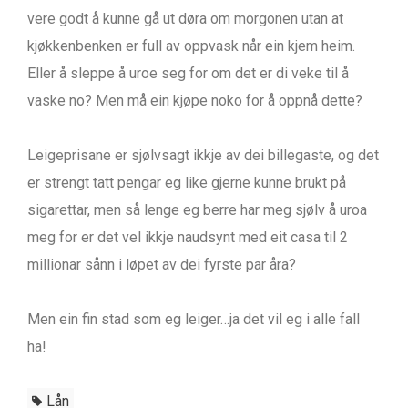
vere godt å kunne gå ut døra om morgonen utan at
kjøkkenbenken er full av oppvask når ein kjem heim.
Eller å sleppe å uroe seg for om det er
di
veke til å
vaske no? Men må ein kjøpe noko for å oppnå dette?
Leigeprisane er sjølvsagt ikkje av dei billegaste, og det
er strengt tatt pengar eg like gjerne kunne brukt på
sigarettar, men så lenge eg berre har meg sjølv å uroa
meg for er det vel ikkje naudsynt med eit casa til 2
millionar sånn i løpet av dei fyrste par åra?
Men ein fin stad som eg leiger…ja
det
vil eg i alle fall
ha!
Lån