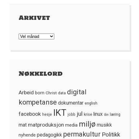
Arkivet
Arkivet
Nøkkelord
digital
Arbeid
born
Christ
data
kompetanse
dokumentar
english
IKT
jul
facebook
linux
hesje
jobb
krise
læring
lån
miljø
matproduksjon
mat
media
musikk
permakultur
Politikk
nyhende
pedagogikk