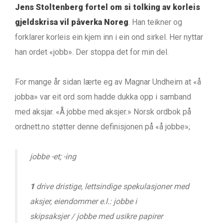
Jens Stoltenberg fortel om si tolking av korleis
gjeldskrisa vil påverka Noreg
. Han teikner og
forklarer korleis ein kjem inn i ein ond sirkel. Her nyttar
han ordet «jobb». Der stoppa det for min del.
For mange år sidan lærte eg av Magnar Undheim at «å
jobba» var eit ord som hadde dukka opp i samband
med aksjar. «Å jobbe med aksjer.» Norsk ordbok på
ordnett.no støtter denne definisjonen på «å jobbe»;
jobbe -et; -ing
1
drive dristige, lettsindige spekulasjoner med
aksjer, eiendommer e.l.: jobbe i
skipsaksjer / jobbe med usikre papirer