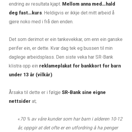
endring av resultata kjapt.
Mellom anna med…hald
deg fast…kurs
. Heldigvis er ikkje det mitt arbeid å
gjere noko med i frå den enden.
Det som derimot er ein tankevekkar, om enn ein ganske
perifer ein, er dette. Kvar dag tek eg bussen til min
daglege arbeidsplass. Den siste veka har SR-Bank
klistra opp ein
reklameplakat for bankkort for barn
under 13 år (vilkår)
.
Årsaka til dette er i følgje
SR-Bank sine eigne
nettsider
at;
«
70 % av våre kunder som har barn i alderen 10-12
år, oppgir at det ofte er en utfordring å ha penger