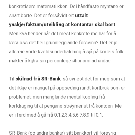
konkretisere matematiikken. Dei håndfaste myntane er
snart borte. Det er forsåvidt eit
uttalt
ynskje/faktum/utvikling at kontantar skal bort
.
Men kva hender når det mest konkrete me har for å
læra oss det heil grunnleggjande forsvinn? Det er jo
allereie vorte kveldsunderhaldning å sjå på korleis folk
makter å kjøra sin personlege øhonomi ad undas.
Til
skilnad frå SR-Bank
, så synest det for meg som at
det ikkje er mangel på oppseding rundt kortbruk som er
problemet, men manglande mental kopling frå
kortdraging til at pengane strøymer ut frå kontoen. Me
er i ferd med å gå frå 0,1,2,3,4,5,6,7,8,9 til 0,1.
SR-Bank (og andre bankar) sitt bankkort vil forøvrig