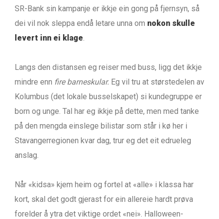
SR-Bank sin kampanje er ikkje ein gong på fjernsyn, så
dei vil nok sleppa endå letare unna om
nokon skulle
levert inn ei klage
.
Langs den distansen eg reiser med buss, ligg det ikkje
mindre enn
fire barneskular.
Eg vil tru at størstedelen av
Kolumbus (det lokale busselskapet) si kundegruppe er
born og unge. Tal har eg ikkje på dette, men med tanke
på den mengda einslege bilistar som står i kø her i
Stavangerregionen kvar dag, trur eg det eit edrueleg
anslag.
Når «kidsa» kjem heim og fortel at «alle» i klassa har
kort, skal det godt gjerast for ein allereie hardt prøva
forelder å ytra det viktige ordet «nei». Halloween-