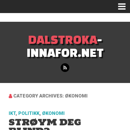
Mastodon
DALSTROKA
-
INNAFOR.NET
CATEGORY ARCHIVES: ØKONOMI
IKT
,
POLITIKK
,
ØKONOMI
STRØYM DEG