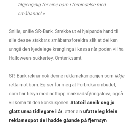
tilgjengelig for sine barn i forbindelse med
småhandel.»
Snille, snille SR-Bank. Strekke ut ei hjelpande hand til
alle desse stakkars småbarnsforeldra slik at dei kan
unngå den kjedelege kranglinga i kassa når poden vil ha
Halloween-sukkertøy. Omtenksamt.
SR-Bank reknar nok denne reklamekampanjen som
ikkje
retta mot born. Eg ser for meg at Forbrukarombudet,
som har tilsyn med nettopp marknadsføringslova, også
vil koma til den konklusjonen.
Statoil sneik seg jo
glatt unna tidlegare i år
, etter ein
ufatteleg klein
reklamespot dei hadde gåande på fjernsyn
.