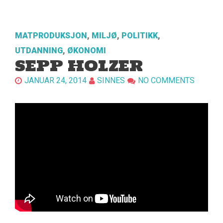
MATPRODUKSJON
,
MILJØ
,
POLITIKK
,
UTDANNING
,
ØKONOMI
SEPP HOLZER
JANUAR 24, 2014
SINNES
NO COMMENTS