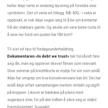
heller ikkje verte ei endeleg løysning på foreldra sine
«problem». Det vil verta eit tillegg. Når 400,- i veka er
oppbrukt, er nok ikkje vegen lang til å be om kontantar
frå dei stakkars gamle. Og skulle ein vere betre rusta til
å seie nei fordi om poden har fått kort?
Til sist eit tips til fredagsunderhaldning.
Dokumentaren «In debt we trust»
tek forsåvidt føre
seg lån, men eg opplever likevel filmen som relevant.
Stoe summar på kredittkorta er mykje for ein som endå
ikkje har omgrep om kva konsekvensane kan bli. Dei har
endå ikkje erfart samanhengen mellom inntekt og utgift
på kroppen. Likevel er bankane på plass med
sugerøyra sine, for på den måten å sikra seg ei stabil
framtidsinntekt. Suspekt!