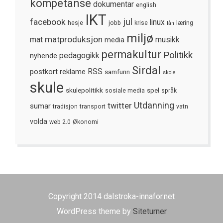
kompetanse
dokumentar
english
IKT
jul
facebook
linux
hesje
jobb
krise
læring
lån
miljø
matproduksjon
mat
media
musikk
permakultur
Politikk
nyhende
pedagogikk
Sirdal
postkort
reklame
RSS
samfunn
skole
skule
skulepolitikk
spel
sosiale media
språk
Utdanning
twitter
sumar
tradisjon
transport
vatn
volda
web 2.0
Økonomi
Copyright 2014 dalstroka-innafor.net
WordPress theme by
Siteturner