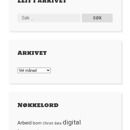
Leit i arkivet
Arkivet
Arkivet
Nøkkelord
digital
Arbeid
born
Christ
data