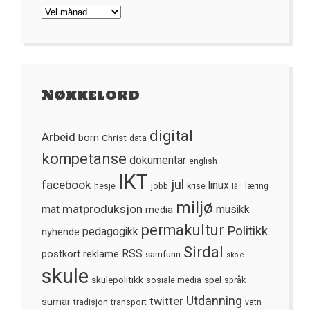
Arkivet
Nøkkelord
digital
Arbeid
born
Christ
data
kompetanse
dokumentar
english
IKT
jul
facebook
linux
hesje
jobb
krise
læring
lån
miljø
matproduksjon
mat
media
musikk
permakultur
Politikk
nyhende
pedagogikk
Sirdal
postkort
reklame
RSS
samfunn
skole
skule
skulepolitikk
spel
sosiale media
språk
Utdanning
twitter
sumar
tradisjon
transport
vatn