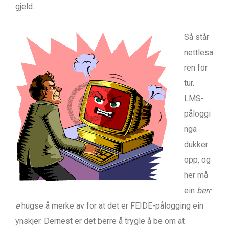
gjeld.
Så står
nettlesa
ren for
tur.
LMS-
påloggi
nga
dukker
opp, og
her må
ein
berr
e
hugse å merke av for at det er FEIDE-pålogging ein
ynskjer. Dernest er det berre å trygle å be om at