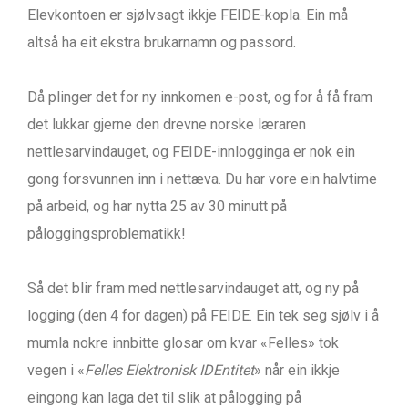
Elevkontoen er sjølvsagt ikkje FEIDE-kopla. Ein må
altså ha eit ekstra brukarnamn og passord.
Då plinger det for ny innkomen e-post, og for å få fram
det lukkar gjerne den drevne norske læraren
nettlesarvindauget, og FEIDE-innlogginga er nok ein
gong forsvunnen inn i nettæva. Du har vore ein halvtime
på arbeid, og har nytta 25 av 30 minutt på
påloggingsproblematikk!
Så det blir fram med nettlesarvindauget att, og ny på
logging (den 4 for dagen) på FEIDE. Ein tek seg sjølv i å
mumla nokre innbitte glosar om kvar «Felles» tok
vegen i «
Felles Elektronisk IDEntitet
» når ein ikkje
eingong kan laga det til slik at pålogging på