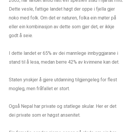
2003, har landet alltid hatt ein spesiell stad i hjartat mitt.
Dette vesle, fattige landet høgt der oppe i fjella gjer
noko med folk. Om det er naturen, folka ein møter på
eller ein kombinasjon av dette som gjer det, er ikkje
godt å seie.
I dette landet er 65% av dei mannlege innbyggjarane i
stand til å lesa, medan berre 42% av kvinnene kan det.
Staten ynskjer å gjere utdanning tilgjengeleg for flest
mogleg, men fråfallet er stort.
Også Nepal har private og statlege skular. Her er det
dei private som er høgst ansenitet.