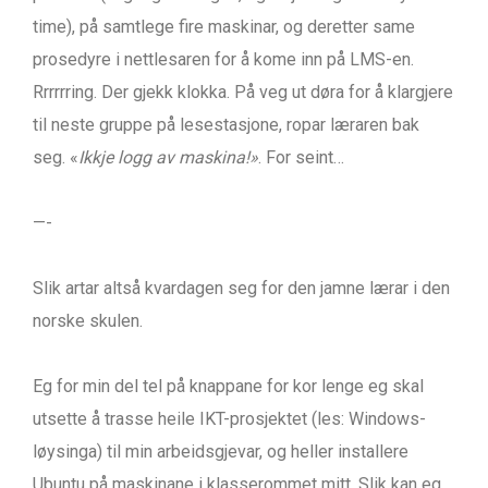
time), på samtlege fire maskinar, og deretter same
prosedyre i nettlesaren for å kome inn på LMS-en.
Rrrrrring. Der gjekk klokka. På veg ut døra for å klargjere
til neste gruppe på lesestasjone, ropar læraren bak
seg. «
Ikkje logg av maskina!»
. For seint…
—-
Slik artar altså kvardagen seg for den jamne lærar i den
norske skulen.
Eg for min del tel på knappane for kor lenge eg skal
utsette å trasse heile IKT-prosjektet (les: Windows-
løysinga) til min arbeidsgjevar, og heller installere
Ubuntu på maskinane i klasserommet mitt. Slik kan eg