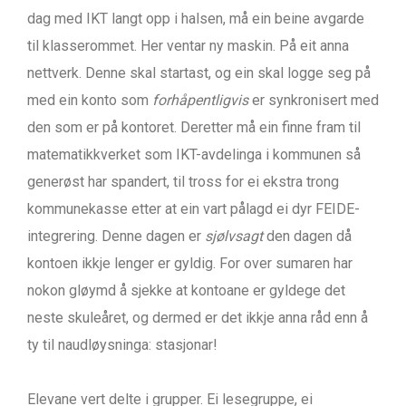
dag med IKT langt opp i halsen, må ein beine avgarde
til klasserommet. Her ventar ny maskin. På eit anna
nettverk. Denne skal startast, og ein skal logge seg på
med ein konto som
forhåpentligvis
er synkronisert med
den som er på kontoret. Deretter må ein finne fram til
matematikkverket som IKT-avdelinga i kommunen så
generøst har spandert, til tross for ei ekstra trong
kommunekasse etter at ein vart pålagd ei dyr FEIDE-
integrering. Denne dagen er
sjølvsagt
den dagen då
kontoen ikkje lenger er gyldig. For over sumaren har
nokon gløymd å sjekke at kontoane er gyldege det
neste skuleåret, og dermed er det ikkje anna råd enn å
ty til naudløysninga: stasjonar!
Elevane vert delte i grupper. Ei lesegruppe, ei