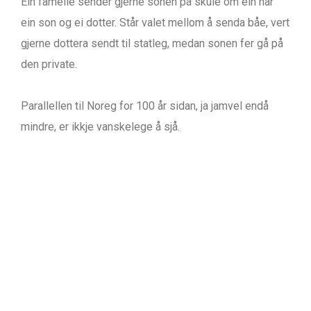
Ein famelie sender gjerne sonen på skule om ein har
ein son og ei dotter. Står valet mellom å senda båe, vert
gjerne dottera sendt til statleg, medan sonen fer gå på
den private.
Parallellen til Noreg for 100 år sidan, ja jamvel endå
mindre, er ikkje vanskelege å sjå.