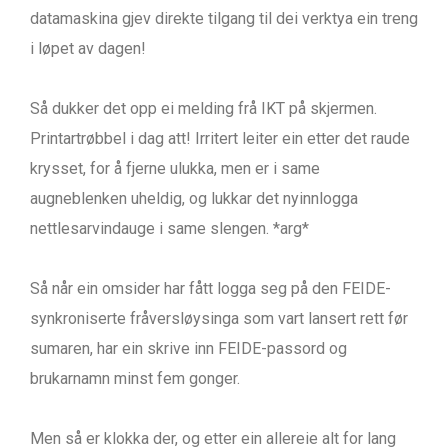
datamaskina gjev direkte tilgang til dei verktya ein treng
i løpet av dagen!
Så dukker det opp ei melding frå IKT på skjermen.
Printartrøbbel i dag att! Irritert leiter ein etter det raude
krysset, for å fjerne ulukka, men er i same
augneblenken uheldig, og lukkar det nyinnlogga
nettlesarvindauge i same slengen. *arg*
Så når ein omsider har fått logga seg på den FEIDE-
synkroniserte fråversløysinga som vart lansert rett før
sumaren, har ein skrive inn FEIDE-passord og
brukarnamn minst fem gonger.
Men så er klokka der, og etter ein allereie alt for lang