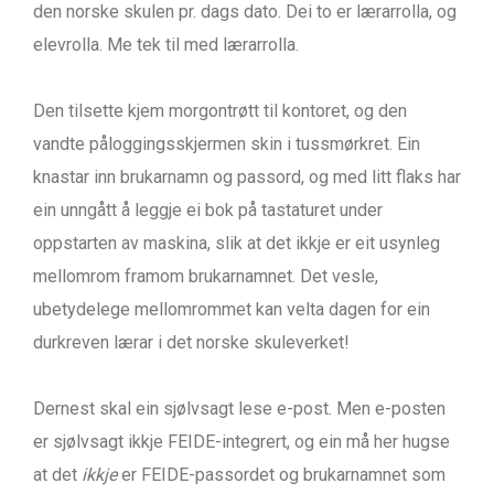
den norske skulen pr. dags dato. Dei to er lærarrolla, og
elevrolla. Me tek til med lærarrolla.
Den tilsette kjem morgontrøtt til kontoret, og den
vandte påloggingsskjermen skin i tussmørkret. Ein
knastar inn brukarnamn og passord, og med litt flaks har
ein unngått å leggje ei bok på tastaturet under
oppstarten av maskina, slik at det ikkje er eit usynleg
mellomrom framom brukarnamnet. Det vesle,
ubetydelege mellomrommet kan velta dagen for ein
durkreven lærar i det norske skuleverket!
Dernest skal ein sjølvsagt lese e-post. Men e-posten
er sjølvsagt ikkje FEIDE-integrert, og ein må her hugse
at det
ikkje
er FEIDE-passordet og brukarnamnet som