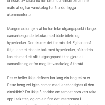
er nokre av sitata ho har fått med, vinkla på ein slik
måte at eg har vanskeleg for å la dei liggja
ukommenterte.
Mangen seier sjølv at ho har teke utgangspunkt i lange,
samanhengande tekstar, med både bilete og
hyperlenker. Der skurrer det for min del. Eg har ennå
ikkje lese ei einaste bok med hyperlenker, så korleis
kan ein med eit slikt utgangspunkt kan gjere ei
samanlikning er for meg litt vanskeleg å forstå.
Det er heller ikkje definert kor lang ein lang tekst er.
Dette heng vel igjen saman med lesehastighet til den
einskilde? For ikkje å snakke om temaet som vert teke
opp i teksten, og om ein finn det interessant i