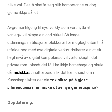
slike val. Det å skaffa seg slik kompetanse er dog
gjerne ikkje så let.
Avgrensa tilgong til nye verkty som vert nytta «til
vanleg», vil skapa ein ond sirkel. Så lenge
utdanningsinstitusjonar blokkerer for moglegheiten til å
utfalde seg med nye digitale verkty, risikerer ein at eit
høgt nivå av digital kompetanse vil verte skapt i det
private rom…blandt dei få. Har ikkje barnehage og skule
då
mislukkast
i sitt arbeid slik det kan lesast om i
Kunnskapsløftet der ein
tek sikte på å gjere
allmendanna menneske ut av nye generasjonar
?
Oppdatering: