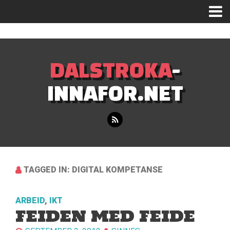
Mastodon
DALSTROKA
-
INNAFOR.NET
TAGGED IN: DIGITAL KOMPETANSE
ARBEID
,
IKT
FEIDEN MED FEIDE