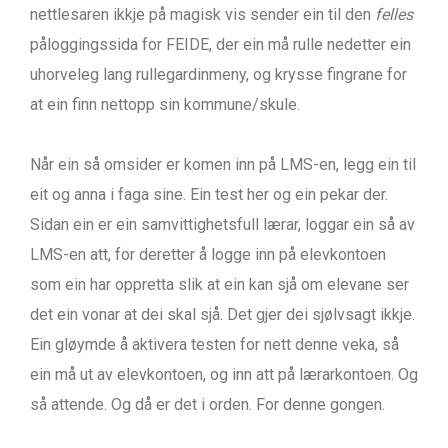
nettlesaren ikkje på magisk vis sender ein til den
felles
påloggingssida for FEIDE, der ein må rulle nedetter ein
uhorveleg lang rullegardinmeny, og krysse fingrane for
at ein finn nettopp sin kommune/skule.
Når ein så omsider er komen inn på LMS-en, legg ein til
eit og anna i faga sine. Ein test her og ein pekar der.
Sidan ein er ein samvittighetsfull lærar, loggar ein så av
LMS-en att, for deretter å logge inn på elevkontoen
som ein har oppretta slik at ein kan sjå om elevane ser
det ein vonar at dei skal sjå. Det gjer dei sjølvsagt ikkje.
Ein gløymde å aktivera testen for nett denne veka, så
ein må ut av elevkontoen, og inn att på lærarkontoen. Og
så attende. Og då er det i orden. For denne gongen.