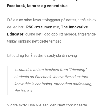
Facebook, lærarar og venestatus
.
Frå ein av mine favorittbloggarar på nettet, altså ein av
dei eg har i
RSS-straumen
min,
The Innovative
Educator
, dukka det i dag opp litt herlege, frigjerande
tankar omkring nett dette temaet.
Litt utdrag for å settja leseslysta di i sving:
«…outcries to ban teachers from “friending”
students on Facebook. Innovative educators
know this is confusing, rather than addressing,
the issue.»
Vidare skriv Lisa Nielsen, den New York-baserte