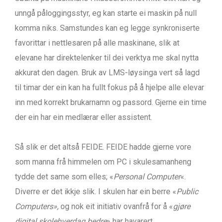
unngå påloggingsstyr, eg kan starte ei maskin på null
komma niks. Samstundes kan eg legge synkroniserte
favorittar i nettlesaren på alle maskinane, slik at
elevane har direktelenker til dei verktya me skal nytta
akkurat den dagen. Bruk av LMS-løysinga vert så lagd
til timar der ein kan ha fullt fokus på å hjelpe alle elevar
inn med korrekt brukarnamn og passord. Gjerne ein time
der ein har ein medlærar eller assistent.
Så slik er det altså FEIDE. FEIDE hadde gjerne vore
som manna frå himmelen om PC i skulesamanheng
tydde det same som elles; «
Personal Computer
«.
Diverre er det ikkje slik. I skulen har ein berre «
Public
Computers»,
og nok eit initiativ ovanfrå for å «
gjøre
digital skolehverdag bedre
» har havarert.