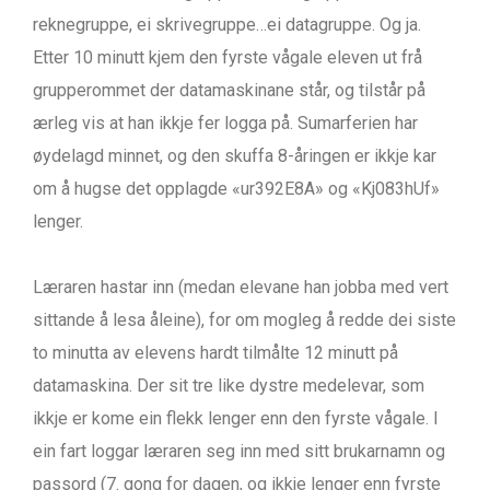
reknegruppe, ei skrivegruppe…ei datagruppe. Og ja.
Etter 10 minutt kjem den fyrste vågale eleven ut frå
grupperommet der datamaskinane står, og tilstår på
ærleg vis at han ikkje fer logga på. Sumarferien har
øydelagd minnet, og den skuffa 8-åringen er ikkje kar
om å hugse det opplagde «ur392E8A» og «Kj083hUf»
lenger.
Læraren hastar inn (medan elevane han jobba med vert
sittande å lesa åleine), for om mogleg å redde dei siste
to minutta av elevens hardt tilmålte 12 minutt på
datamaskina. Der sit tre like dystre medelevar, som
ikkje er kome ein flekk lenger enn den fyrste vågale. I
ein fart loggar læraren seg inn med sitt brukarnamn og
passord (7. gong for dagen, og ikkje lenger enn fyrste