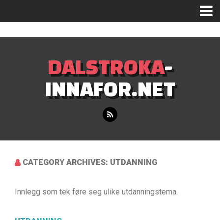
Mastodon
DALSTROKA
-
INNAFOR.NET
CATEGORY ARCHIVES: UTDANNING
Innlegg som tek føre seg ulike utdanningstema.