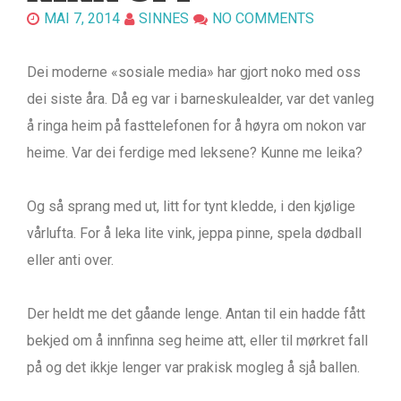
MAI 7, 2014
SINNES
NO COMMENTS
Dei moderne «sosiale media» har gjort noko med oss
dei siste åra. Då eg var i barneskulealder, var det vanleg
å ringa heim på fasttelefonen for å høyra om nokon var
heime. Var dei ferdige med leksene? Kunne me leika?
Og så sprang med ut, litt for tynt kledde, i den kjølige
vårlufta. For å leka lite vink, jeppa pinne, spela dødball
eller anti over.
Der heldt me det gåande lenge. Antan til ein hadde fått
bekjed om å innfinna seg heime att, eller til mørkret fall
på og det ikkje lenger var prakisk mogleg å sjå ballen.