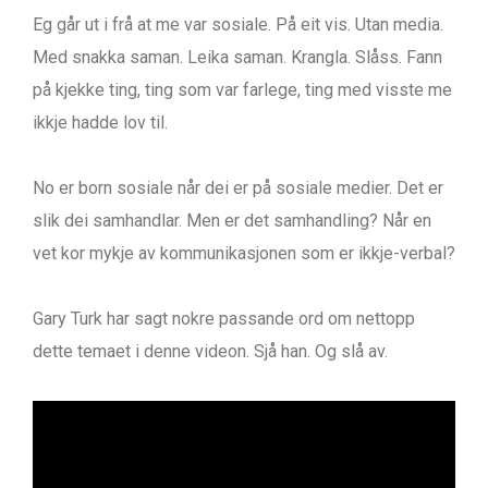
Eg går ut i frå at me var sosiale. På eit vis. Utan media.
Med snakka saman. Leika saman. Krangla. Slåss. Fann
på kjekke ting, ting som var farlege, ting med visste me
ikkje hadde lov til.
No er born sosiale når dei er på sosiale medier. Det er
slik dei samhandlar. Men er det samhandling? Når en
vet kor mykje av kommunikasjonen som er ikkje-verbal?
Gary Turk har sagt nokre passande ord om nettopp
dette temaet i denne videon. Sjå han. Og slå av.