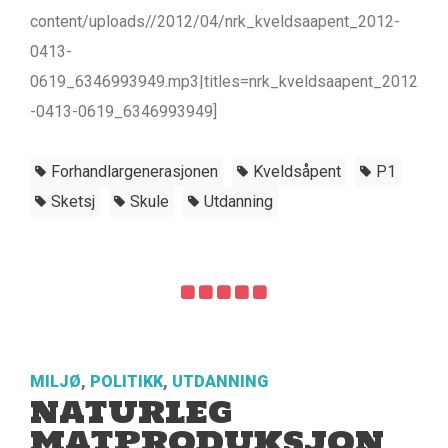
content/uploads//2012/04/nrk_kveldsaapent_2012-
0413-
0619_6346993949.mp3|titles=nrk_kveldsaapent_2012
-0413-0619_6346993949]
Forhandlargenerasjonen
Kveldsåpent
P1
Sketsj
Skule
Utdanning
MILJØ
,
POLITIKK
,
UTDANNING
NATURLEG
MATPRODUKSJON