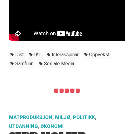
Dikt
IKT
Interaksjonar
Oppvekst
Samfunn
Sosiale Media
MATPRODUKSJON
,
MILJØ
,
POLITIKK
,
UTDANNING
,
ØKONOMI