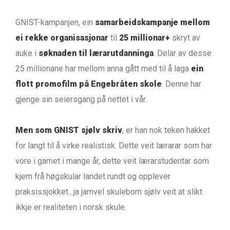
GNIST-kampanjen, ein
samarbeidskampanje mellom
ei rekke organisasjonar
til
25 millionar+
skryt av
auke i
søknaden til lærarutdanninga
. Delar av desse
25 millionane har mellom anna gått med til å laga
ein
flott promofilm på Engebråten skole
. Denne har
gjenge sin seiersgang på nettet i vår.
Men som GNIST sjølv skriv
, er han nok teken hakket
for langt til å virke realistisk. Dette veit lærarar som har
vore i gamet i mange år, dette veit lærarstudentar som
kjem frå høgskular landet rundt og opplever
praksissjokket…ja jamvel skuleborn sjølv veit at slikt
ikkje er realiteten i norsk skule.