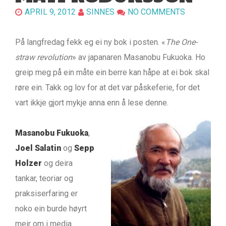
APRIL 9, 2012
SINNES
NO COMMENTS
På langfredag fekk eg ei ny bok i posten. «
The One-
straw revolution
» av japanaren Masanobu Fukuoka. Ho
greip meg på ein måte ein berre kan håpe at ei bok skal
røre ein. Takk og lov for at det var påskeferie, for det
vart ikkje gjort mykje anna enn å lese denne.
Masanobu Fukuoka
,
Joel Salatin
og
Sepp
Holzer
og deira
tankar, teoriar og
praksiserfaring er
noko ein burde høyrt
meir om i media.