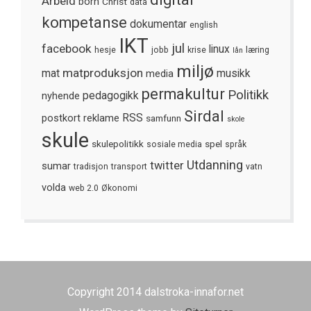
Arbeid
born
Christ
data
kompetanse
dokumentar
english
IKT
jul
facebook
linux
hesje
jobb
krise
læring
lån
miljø
matproduksjon
mat
media
musikk
permakultur
Politikk
nyhende
pedagogikk
Sirdal
postkort
reklame
RSS
samfunn
skole
skule
skulepolitikk
spel
sosiale media
språk
Utdanning
twitter
sumar
tradisjon
transport
vatn
volda
web 2.0
Økonomi
Copyright 2014 dalstroka-innafor.net