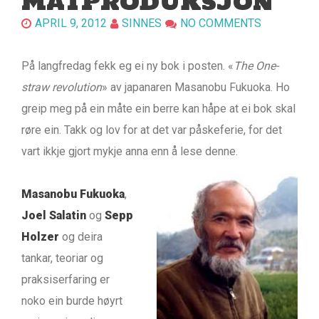
MATPRODUKSJON
APRIL 9, 2012
SINNES
NO COMMENTS
På langfredag fekk eg ei ny bok i posten. «
The One-
straw revolution
» av japanaren Masanobu Fukuoka. Ho
greip meg på ein måte ein berre kan håpe at ei bok skal
røre ein. Takk og lov for at det var påskeferie, for det
vart ikkje gjort mykje anna enn å lese denne.
Masanobu Fukuoka
,
Joel Salatin
og
Sepp
Holzer
og deira
tankar, teoriar og
praksiserfaring er
noko ein burde høyrt