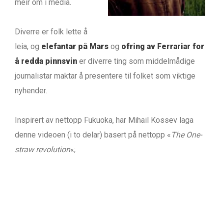
meir om i media.
Diverre er folk lette å
leia, og
elefantar på Mars
og
ofring av Ferrariar for
å redda pinnsvin
er diverre ting som middelmådige
journalistar maktar å presentere til folket som viktige
nyhender.
Inspirert av nettopp Fukuoka, har Mihail Kossev laga
denne videoen (i to delar) basert på nettopp «
The One-
straw revolution
«;