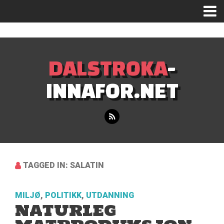
Mastodon
DALSTROKA
-
INNAFOR.NET
TAGGED IN: SALATIN
MILJØ
,
POLITIKK
,
UTDANNING
NATURLEG