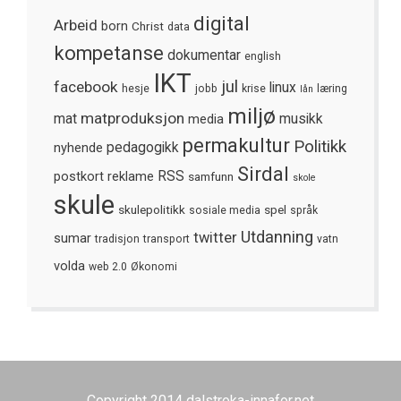
digital
Arbeid
born
Christ
data
kompetanse
dokumentar
english
IKT
jul
facebook
linux
hesje
jobb
krise
læring
lån
miljø
matproduksjon
mat
media
musikk
permakultur
Politikk
nyhende
pedagogikk
Sirdal
postkort
reklame
RSS
samfunn
skole
skule
skulepolitikk
spel
sosiale media
språk
Utdanning
twitter
sumar
tradisjon
transport
vatn
volda
web 2.0
Økonomi
Copyright 2014 dalstroka-innafor.net