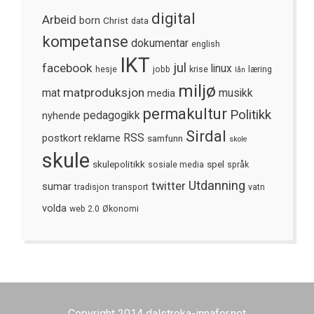
digital
Arbeid
born
Christ
data
kompetanse
dokumentar
english
IKT
jul
facebook
linux
hesje
jobb
krise
læring
lån
miljø
matproduksjon
mat
media
musikk
permakultur
Politikk
nyhende
pedagogikk
Sirdal
postkort
reklame
RSS
samfunn
skole
skule
skulepolitikk
spel
sosiale media
språk
Utdanning
twitter
sumar
tradisjon
transport
vatn
volda
web 2.0
Økonomi
Copyright 2014 dalstroka-innafor.net