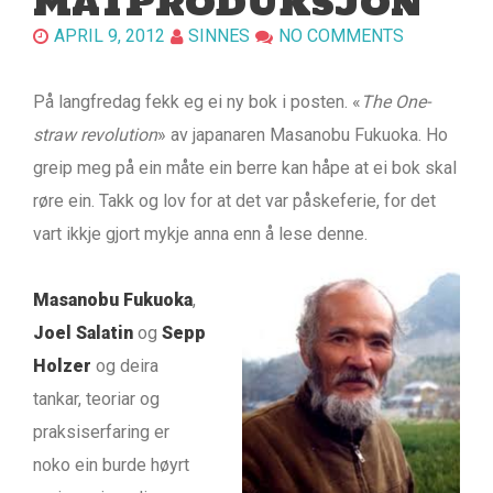
MATPRODUKSJON
APRIL 9, 2012
SINNES
NO COMMENTS
På langfredag fekk eg ei ny bok i posten. «
The One-
straw revolution
» av japanaren Masanobu Fukuoka. Ho
greip meg på ein måte ein berre kan håpe at ei bok skal
røre ein. Takk og lov for at det var påskeferie, for det
vart ikkje gjort mykje anna enn å lese denne.
Masanobu Fukuoka
,
Joel Salatin
og
Sepp
Holzer
og deira
tankar, teoriar og
praksiserfaring er
noko ein burde høyrt