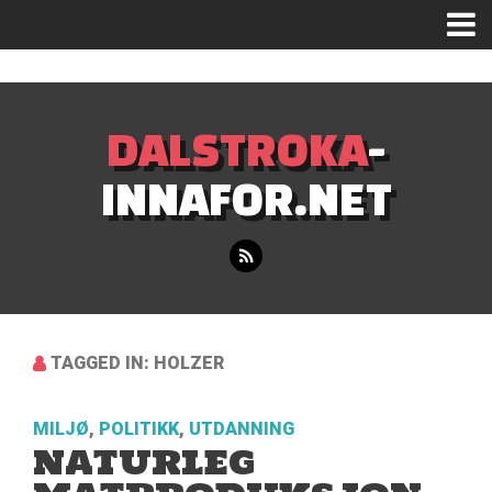
Mastodon
DALSTROKA
-
INNAFOR.NET
TAGGED IN: HOLZER
MILJØ
,
POLITIKK
,
UTDANNING
NATURLEG