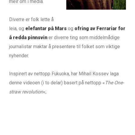
meir om i media.
Diverre er folk lette å
leia, og
elefantar på Mars
og
ofring av Ferrariar for
å redda pinnsvin
er diverre ting som middelmådige
journalistar maktar å presentere til folket som viktige
nyhender.
Inspirert av nettopp Fukuoka, har Mihail Kossev laga
denne videoen (i to delar) basert på nettopp «
The One-
straw revolution
«;