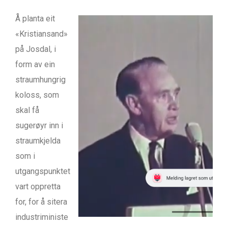
Å planta eit
«Kristiansand»
på Josdal, i
form av ein
straumhungrig
koloss, som
skal få
sugerøyr inn i
straumkjelda
som i
utgangspunktet
vart oppretta
for, for å sitera
industriministe