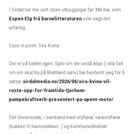
I Sirdal har me sett store utbyggingar før. Me har, som
Espen Elg frå barnelitteraturen
ville sagt det:
erfaring.
Case in point: Sira Kvina.
Dei er på ballen igjen. Sjølv om dei endå ikkje (i alle fall
om ein skal tru på Brattland sjølv) har bestemt seg for å
satsa:
sirdalmedia.no/2026/06/sira-kvina-vil-
ruste-opp-for-framtida-tjorhom-
pumpekraftverk-presentert-pa-apent-mote/
Det Greenscale, i samband med ordførar, varaordførar
(bukken til havresekken…) og kommunedirektør