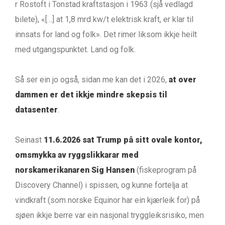
r Rostoft i Tonstad kraftstasjon i 1963 (sjå vedlagd
bilete), «[…] at 1,8 mrd kw/t elektrisk kraft, er klar til
innsats for land og folk». Det rimer liksom ikkje heilt
med utgangspunktet. Land og folk.
Så ser ein jo også, sidan me kan det i 2026,
at over
dammen er det ikkje mindre skepsis til
datasenter
.
Seinast
11.6.2026 sat Trump på sitt ovale kontor,
omsmykka av ryggslikkarar med
norskamerikanaren Sig Hansen
(fiskeprogram på
Discovery Channel) i spissen, og kunne fortelja at
vindkraft (som norske Equinor har ein kjærleik for) på
sjøen ikkje berre var ein nasjonal tryggleiksrisiko, men