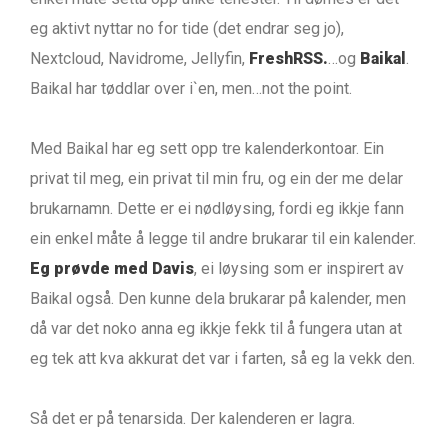
eg aktivt nyttar no for tide (det endrar seg jo),
Nextcloud, Navidrome, Jellyfin,
FreshRSS.
…og
Baikal
.
Baikal har tøddlar over i`en, men…not the point.
Med Baikal har eg sett opp tre kalenderkontoar. Ein
privat til meg, ein privat til min fru, og ein der me delar
brukarnamn. Dette er ei nødløysing, fordi eg ikkje fann
ein enkel måte å legge til andre brukarar til ein kalender.
Eg prøvde med Davis
, ei løysing som er inspirert av
Baikal også. Den kunne dela brukarar på kalender, men
då var det noko anna eg ikkje fekk til å fungera utan at
eg tek att kva akkurat det var i farten, så eg la vekk den.
Så det er på tenarsida. Der kalenderen er lagra.