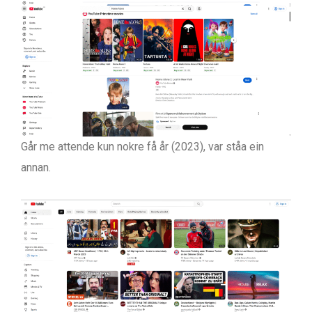
Går me attende kun nokre få år (2023), var ståa ein
annan.