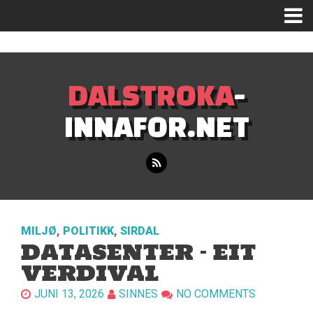
Mastodon
DALSTROKA
-
INNAFOR.NET
MILJØ
,
POLITIKK
,
SIRDAL
DATASENTER – EIT
VERDIVAL
JUNI 13, 2026
SINNES
NO COMMENTS