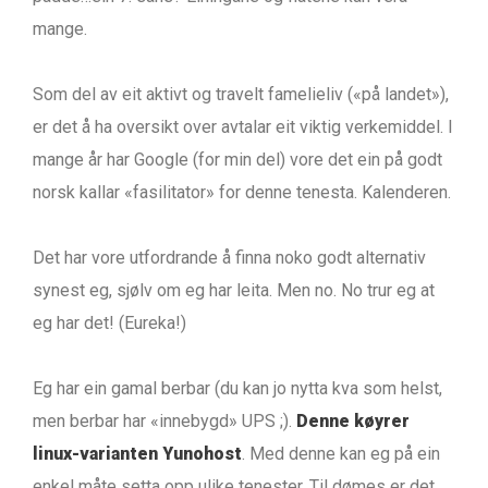
mange.
Som del av eit aktivt og travelt famelieliv («på landet»),
er det å ha oversikt over avtalar eit viktig verkemiddel. I
mange år har Google (for min del) vore det ein på godt
norsk kallar «fasilitator» for denne tenesta. Kalenderen.
Det har vore utfordrande å finna noko godt alternativ
synest eg, sjølv om eg har leita. Men no. No trur eg at
eg har det! (Eureka!)
Eg har ein gamal berbar (du kan jo nytta kva som helst,
men berbar har «innebygd» UPS ;).
Denne køyrer
linux-varianten Yunohost
. Med denne kan eg på ein
enkel måte setta opp ulike tenester. Til dømes er det