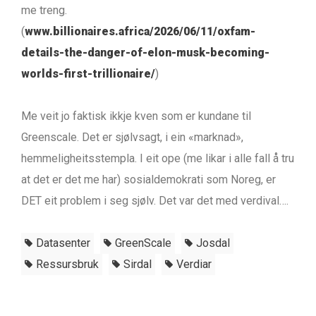
me treng.
(
www.billionaires.africa/2026/06/11/oxfam-
details-the-danger-of-elon-musk-becoming-
worlds-first-trillionaire/
)
Me veit jo faktisk ikkje kven som er kundane til
Greenscale. Det er sjølvsagt, i ein «marknad»,
hemmeligheitsstempla. I eit ope (me likar i alle fall å tru
at det er det me har) sosialdemokrati som Noreg, er
DET eit problem i seg sjølv. Det var det med verdival….
Datasenter
GreenScale
Josdal
Ressursbruk
Sirdal
Verdiar