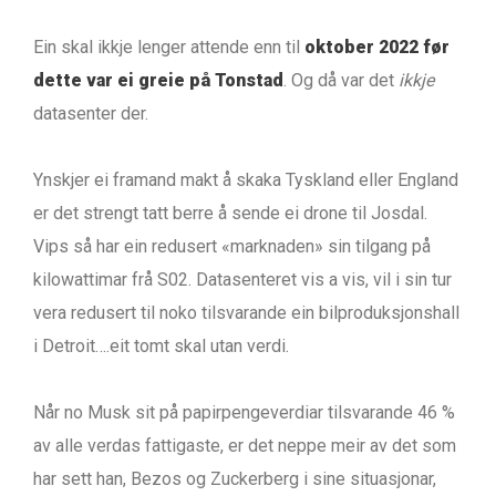
Ein skal ikkje lenger attende enn til
oktober 2022 før
dette var ei greie på Tonstad
. Og då var det
ikkje
datasenter der.
Ynskjer ei framand makt å skaka Tyskland eller England
er det strengt tatt berre å sende ei drone til Josdal.
Vips så har ein redusert «marknaden» sin tilgang på
kilowattimar frå S02. Datasenteret vis a vis, vil i sin tur
vera redusert til noko tilsvarande ein bilproduksjonshall
i Detroit….eit tomt skal utan verdi.
Når no Musk sit på papirpengeverdiar tilsvarande 46 %
av alle verdas fattigaste, er det neppe meir av det som
har sett han, Bezos og Zuckerberg i sine situasjonar,