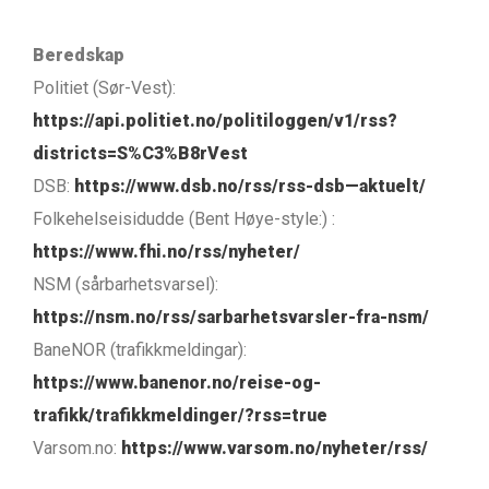
Beredskap
Politiet (Sør-Vest):
https://api.politiet.no/politiloggen/v1/rss?
districts=S%C3%B8rVest
DSB:
https://www.dsb.no/rss/rss-dsb—aktuelt/
Folkehelseisidudde (Bent Høye-style:) :
https://www.fhi.no/rss/nyheter/
NSM (sårbarhetsvarsel):
https://nsm.no/rss/sarbarhetsvarsler-fra-nsm/
BaneNOR (trafikkmeldingar):
https://www.banenor.no/reise-og-
trafikk/trafikkmeldinger/?rss=true
Varsom.no:
https://www.varsom.no/nyheter/rss/