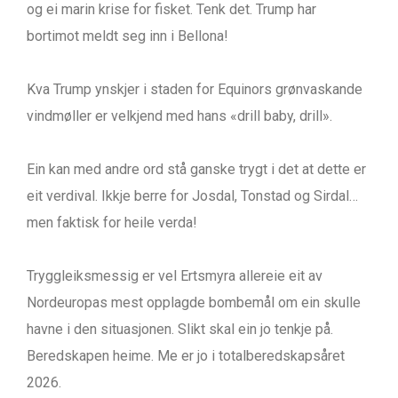
og ei marin krise for fisket. Tenk det. Trump har
bortimot meldt seg inn i Bellona!
Kva Trump ynskjer i staden for Equinors grønvaskande
vindmøller er velkjend med hans «drill baby, drill».
Ein kan med andre ord stå ganske trygt i det at dette er
eit verdival. Ikkje berre for Josdal, Tonstad og Sirdal…
men faktisk for heile verda!
Tryggleiksmessig er vel Ertsmyra allereie eit av
Nordeuropas mest opplagde bombemål om ein skulle
havne i den situasjonen. Slikt skal ein jo tenkje på.
Beredskapen heime. Me er jo i totalberedskapsåret
2026.