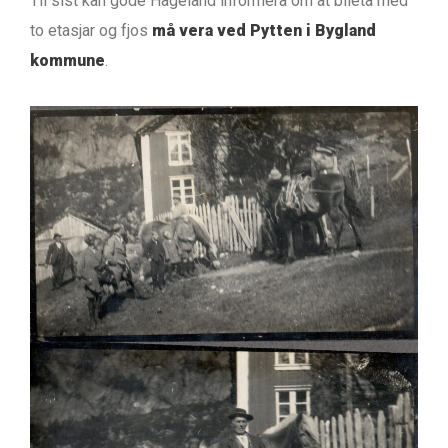
Til sist kan gode Hageland informera om at bileta med
to etasjar og fjos
må vera ved Pytten i Bygland
kommune
.