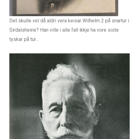
Det skulle vel då aldri vera keisar Wilhelm 2 på snartur i
Sirdalsheine? Han ville i alle fall ikkje ha vore siste
tyskar på tur…