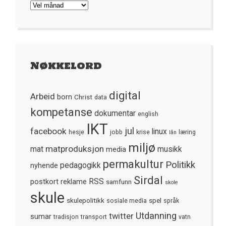
Arkivet
Nøkkelord
digital
Arbeid
born
Christ
data
kompetanse
dokumentar
english
IKT
jul
facebook
linux
hesje
jobb
krise
læring
lån
miljø
matproduksjon
mat
media
musikk
permakultur
Politikk
nyhende
pedagogikk
Sirdal
postkort
reklame
RSS
samfunn
skole
skule
skulepolitikk
spel
sosiale media
språk
Utdanning
twitter
sumar
tradisjon
transport
vatn