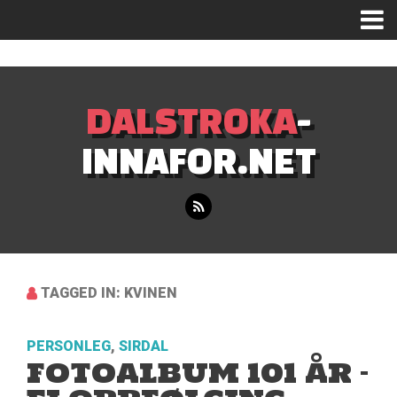
Mastodon
DALSTROKA
-
INNAFOR.NET
TAGGED IN: KVINEN
PERSONLEG
,
SIRDAL
FOTOALBUM 101 ÅR –