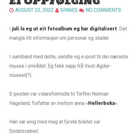
EI OPPFØLGING
AUGUST 23, 2022
SINNES
NO COMMENTS
I
juli la eg ut eit fotoalbum eg har digitalisert
. Det
mangla litt informasjon om personar og stader.
I samband med dette, sendte eg e-post til dei næraste
musea i området. Eg fekk napp frå Vest-Agder-
museet(?).
E-posten var vidareformidla til Torfinn Norman
Hageland, forfattar av mellom anna «
Hellerboka
«.
Han var enig med meg at fyrste biletet var
Sirdalsvatnet.