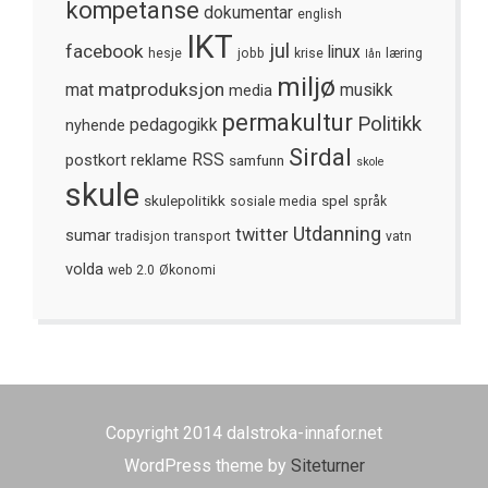
kompetanse
dokumentar
english
IKT
jul
facebook
linux
hesje
jobb
krise
læring
lån
miljø
matproduksjon
mat
media
musikk
permakultur
Politikk
nyhende
pedagogikk
Sirdal
postkort
reklame
RSS
samfunn
skole
skule
skulepolitikk
spel
sosiale media
språk
Utdanning
twitter
sumar
tradisjon
transport
vatn
volda
web 2.0
Økonomi
Copyright 2014 dalstroka-innafor.net
WordPress theme by
Siteturner