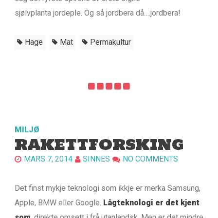
sjølvplanta jordeple. Og så jordbera då….jordbera!
Hage
Mat
Permakultur
MILJØ
RAKETTFORSKING
MARS 7, 2014
SINNES
NO COMMENTS
Det finst mykje teknologi som ikkje er merka Samsung,
Apple, BMW eller Google.
Lågteknologi er det kjent
som
, direkte omsett i frå utanlandsk. Men er det mindre