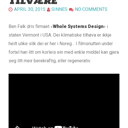
TILVÆRE
APRIL 30, 2015
SINNES
NO COMMENTS
Ben Falk driv firmaet «
Whole Systems Design
» i
staten Vermont i USA. Dei klimatiske tilhøva er ikkje
heilt ulike slik dei er her i Noreg… I filmsnutten under
fortel han litt om korleis ein med enkle middel kan gjera
seg litt meir berekraftig, eller regenerativ.