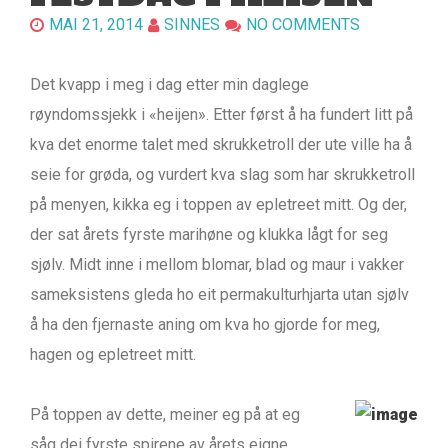
MAI 21, 2014
SINNES
NO COMMENTS
Det kvapp i meg i dag etter min daglege
røyndomssjekk i «heijen». Etter først å ha fundert litt på
kva det enorme talet med skrukketroll der ute ville ha å
seie for grøda, og vurdert kva slag som har skrukketroll
på menyen, kikka eg i toppen av epletreet mitt. Og der,
der sat årets fyrste marihøne og klukka lågt for seg
sjølv. Midt inne i mellom blomar, blad og maur i vakker
sameksistens gleda ho eit permakulturhjarta utan sjølv
å ha den fjernaste aning om kva ho gjorde for meg,
hagen og epletreet mitt.
På toppen av dette, meiner eg på at eg
såg dei fyrste spirene av årets eigne