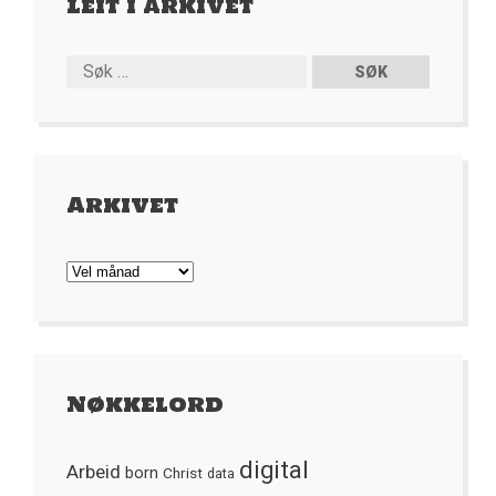
Leit i arkivet
Arkivet
Arkivet
Nøkkelord
digital
Arbeid
born
Christ
data