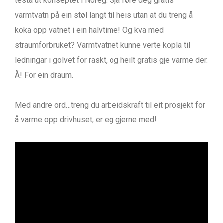
testa ut konseptet i Noreg. Sjå føre deg gratis
varmtvatn på ein støl langt til heis utan at du treng å
koka opp vatnet i ein halvtime! Og kva med
straumforbruket? Varmtvatnet kunne verte kopla til
ledningar i golvet for raskt, og heilt gratis gje varme der.
Å! For ein draum.
Med andre ord…treng du arbeidskraft til eit prosjekt for
å varme opp drivhuset, er eg gjerne med!