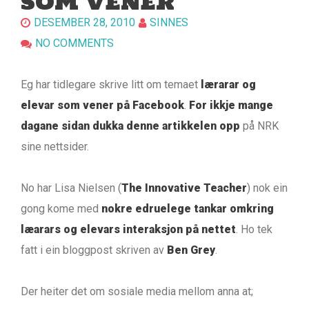
SOM VENER
DESEMBER 28, 2010
SINNES
NO COMMENTS
Eg har tidlegare skrive litt om temaet
lærarar og
elevar som vener på Facebook
.
For ikkje mange
dagane sidan dukka denne artikkelen opp
på NRK
sine nettsider.
No har Lisa Nielsen (
The Innovative Teacher
) nok ein
gong kome med
nokre edruelege tankar omkring
læarars og elevars interaksjon på nettet
. Ho tek
fatt i ein bloggpost skriven av
Ben Grey
.
Der heiter det om sosiale media mellom anna at;