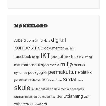
Nøkkelord
digital
Arbeid
born
Christ
data
kompetanse
dokumentar
english
IKT
jul
facebook
linux
hesje
jobb
krise
læring
lån
miljø
matproduksjon
mat
media
musikk
permakultur
Politikk
nyhende
pedagogikk
Sirdal
postkort
reklame
RSS
samfunn
skole
skule
skulepolitikk
spel
sosiale media
språk
Utdanning
twitter
sumar
tradisjon
transport
vatn
volda
web 2.0
Økonomi