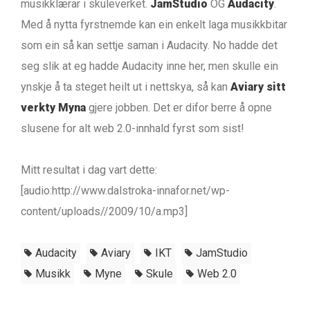
musikklærar i skuleverket.
JamStudio
OG
Audacity
.
Med å nytta fyrstnemde kan ein enkelt laga musikkbitar
som ein så kan settje saman i Audacity. No hadde det
seg slik at eg hadde Audacity inne her, men skulle ein
ynskje å ta steget heilt ut i nettskya, så kan
Aviary sitt
verkty Myna
gjere jobben. Det er difor berre å opne
slusene for alt web 2.0-innhald fyrst som sist!
Mitt resultat i dag vart dette:
[audio:http://www.dalstroka-innafor.net/wp-
content/uploads//2009/10/a.mp3]
Audacity
Aviary
IKT
JamStudio
Musikk
Myne
Skule
Web 2.0