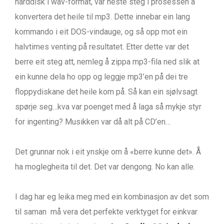
harddisk i wav-format, var neste steg i prosessen å
konvertera det heile til mp3. Dette innebar ein lang
kommando i eit DOS-vindauge, og så opp mot ein
halvtimes venting på resultatet. Etter dette var det
berre eit steg att, nemleg å zippa mp3-fila ned slik at
ein kunne dela ho opp og leggje mp3’en på dei tre
floppydiskane det heile kom på. Så kan ein sjølvsagt
spørje seg…kva var poenget med å laga så mykje styr
for ingenting? Musikken var då alt på CD’en…
Det grunnar nok i eit ynskje om å «berre kunne det». Å
ha moglegheita til det. Det var dengong. No kan alle.
I dag har eg leika meg med ein kombinasjon av det som
til saman må vera det perfekte verktyget for einkvar