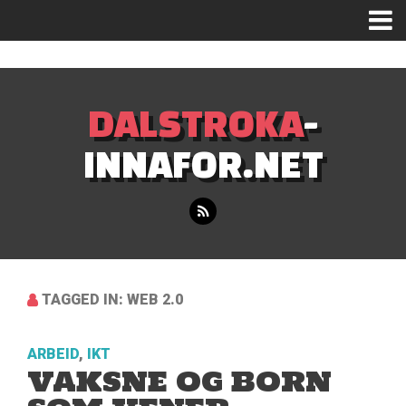
Mastodon
DALSTROKA
-
INNAFOR.NET
TAGGED IN: WEB 2.0
ARBEID
,
IKT
VAKSNE OG BORN