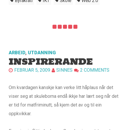
Byråkrati
IKT
Skole
Web 2.0
ARBEID
,
UTDANNING
INSPIRERANDE
FEBRUAR 5, 2009
SINNES
2 COMMENTS
Om kvardagen kanskje kan verke litt håplaus når det
viser seg at skuleborna endå ikkje har lært seg når det
er tid for matfriminutt, så kjem det av og til ein
oppkvikkar.