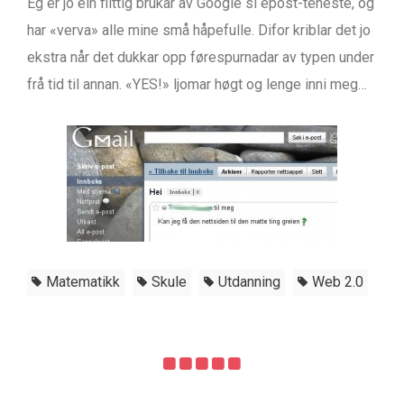
Eg er jo ein flittig brukar av Google si epost-teneste, og
har «verva» alle mine små håpefulle. Difor kriblar det jo
ekstra når det dukkar opp førespurnadar av typen under
frå tid til annan. «YES!» ljomar høgt og lenge inni meg…
Matematikk
Skule
Utdanning
Web 2.0