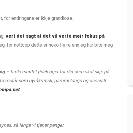
t, for endringane er ikkje grandiose.
ng,
vert det sagt at det vil verte meir fokus på
tidleg, for nettopp dette er noko fleire enn eg har bite meg
ing
– brukersnittet ødelegger for det som skal skje på
fremstår som byråkratisk, gammeldags og usosialt.
empo.net
ynes, så lenge vi tjener penger. –