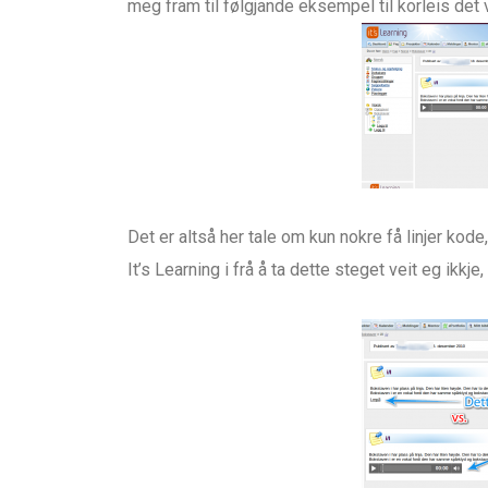
meg fram til følgjande eksempel til korleis det 
Det er altså her tale om kun nokre få linjer kode
It’s Learning i frå å ta dette steget veit eg ikkje