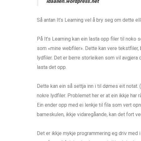
idaallen.wordpress.net
Så antan It’s Learning vel å bry seg om dette eller
På It’s Learning kan ein lasta opp filer til noko 
som «mine webfiler». Dette kan vere tekstfiler, bi
lydfiler. Det er berre storleiken som vil avgjera 
lasta det opp.
Dette kan ein så settja inn i til dømes eit notat.
nokre lydfiler. Problemet her er at ein ikkje har
Ein ender opp med ei lenkje til fila som vert opna
barneskulen, ikkje vidaregåande, kan det fort ve
Det er ikkje mykje programmering eg driv med i