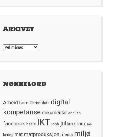
Arkivet
Arkivet
Nøkkelord
digital
Arbeid
born
Christ
data
kompetanse
dokumentar
english
IKT
jul
facebook
linux
hesje
jobb
krise
lån
miljø
matproduksjon
mat
media
læring