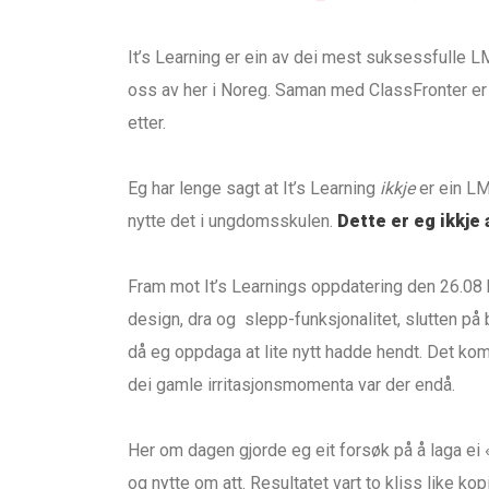
It’s Learning er ein av dei mest suksessfulle
oss av her i Noreg. Saman med ClassFronter er 
etter.
Eg har lenge sagt at It’s Learning
ikkje
er ein LM
nytte det i ungdomsskulen.
Dette er eg ikkje
Fram mot It’s Learnings oppdatering den 26.08 
design, dra og slepp-funksjonalitet, slutten på
då eg oppdaga at lite nytt hadde hendt. Det kom 
dei gamle irritasjonsmomenta var der endå.
Her om dagen gjorde eg eit forsøk på å laga ei 
og nytte om att. Resultatet vart to kliss like kopia