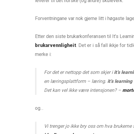
leverer til det norske (og andre) skuleverk.
Forventningane var nok gjerne litt i høgaste lage
Etter den siste brukarkonferansen til It’s Learni
brukarvennligheit
. Det er i så fall ikkje for 
merke i:
For det er nettopp det som skjer i
it’s learn
en læringsplattform – læring.
it’s learning
Det kan vel ikke være intensjonen? –
mort
og…
Vi trenger jo ikke bry oss om hva brukerne s