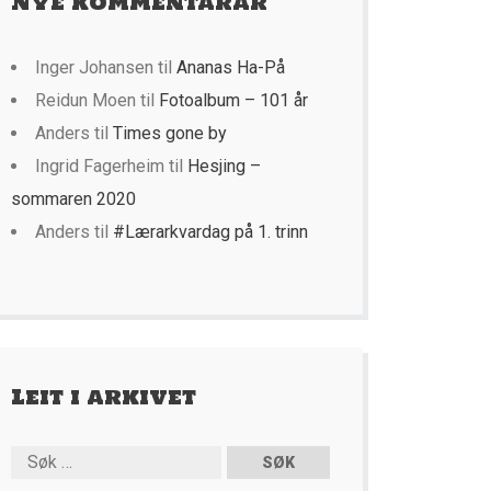
Nye kommentarar
Inger Johansen
til
Ananas Ha-På
Reidun Moen
til
Fotoalbum – 101 år
Anders
til
Times gone by
Ingrid Fagerheim
til
Hesjing –
sommaren 2020
Anders
til
#Lærarkvardag på 1. trinn
Leit i arkivet