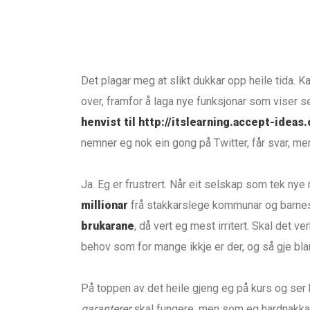
Det plagar meg at slikt dukkar opp heile tida. Ka
over, framfor å laga nye funksjonar som viser se
henvist til http://itslearning.accept-ideas
nemner eg nok ein gong på Twitter, får svar, men
Ja. Eg er frustrert. Når eit selskap som tek nye
millionar
frå stakkarslege kommunar og barnesk
brukarane
, då vert eg mest irritert. Skal det 
behov som for mange ikkje er der, og så gje blank
På toppen av det heile gjeng eg på kurs og ser 
garanterer
skal fungere, men som eg hardnakka