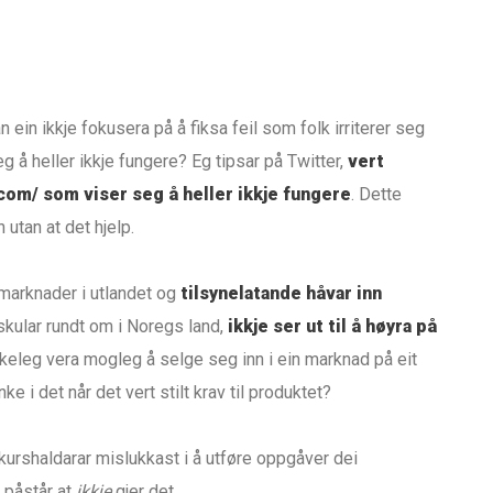
n ein ikkje fokusera på å fiksa feil som folk irriterer seg
g å heller ikkje fungere? Eg tipsar på Twitter,
vert
.com/ som viser seg å heller ikkje fungere
. Dette
 utan at det hjelp.
 marknader i utlandet og
tilsynelatande håvar inn
ular rundt om i Noregs land,
ikkje ser ut til å høyra på
verkeleg vera mogleg å selge seg inn i ein marknad på eit
e i det når det vert stilt krav til produktet?
kurshaldarar mislukkast i å utføre oppgåver dei
 påstår at
ikkje
gjer det.