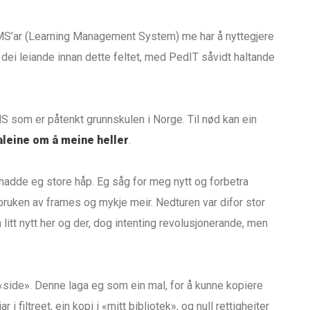
 LMS’ar (Learning Management System) me har å nyttegjere
dei leiande innan dette feltet, med PedIT såvidt haltande
S som er påtenkt grunnskulen i Norge. Til nød kan ein
 aleine om å meine heller
.
hadde eg store håp. Eg såg for meg nytt og forbetra
 bruken av frames og mykje meir. Nedturen var difor stor
litt nytt her og der, dog intenting revolusjonerande, men
«side». Denne laga eg som ein mal, for å kunne kopiere
r i filtreet, ein kopi i «mitt bibliotek», og null rettigheiter