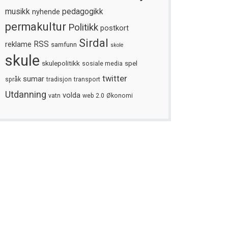
musikk
nyhende
pedagogikk
permakultur
Politikk
postkort
Sirdal
reklame
RSS
samfunn
skole
skule
skulepolitikk
spel
sosiale media
twitter
sumar
språk
tradisjon
transport
Utdanning
volda
vatn
web 2.0
Økonomi