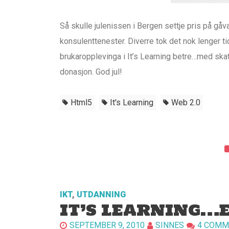
Så skulle julenissen i Bergen settje pris på gåva
konsulenttenester. Diverre tok det nok lenger t
brukaropplevinga i It’s Learning betre…med skatt
donasjon. God jul!
Html5
It's Learning
Web 2.0
IKT
,
UTDANNING
IT’S LEARNING…E
SEPTEMBER 9, 2010
SINNES
4 COMM