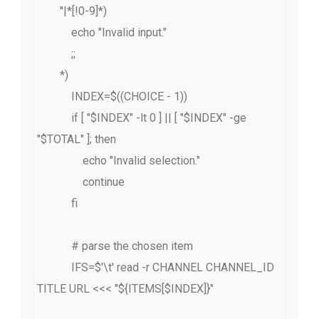
        ''|*[!0-9]*)

            echo "Invalid input."

            ;;

        *)

            INDEX=$((CHOICE - 1))

            if [ "$INDEX" -lt 0 ] || [ "$INDEX" -ge 
"$TOTAL" ]; then

                echo "Invalid selection."

                continue

            fi

            # parse the chosen item

            IFS=$'\t' read -r CHANNEL CHANNEL_ID 
TITLE URL <<< "${ITEMS[$INDEX]}"
