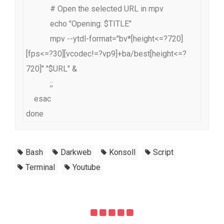
            # Open the selected URL in mpv

            echo "Opening: $TITLE"

            mpv --ytdl-format="bv*[height<=?720]
[fps<=?30][vcodec!=?vp9]+ba/best[height<=?
720]" "$URL" &

            ;;

    esac

Bash
Darkweb
Konsoll
Script
Terminal
Youtube