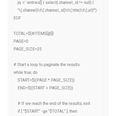
    jq -r '.entries[] | select(.channel_id != null) |

    "\(.channel)\t\(.channel_id)\t\(.title)\t\(.url)"')

EOF

TOTAL=${#ITEMS[@]}

PAGE=0

PAGE_SIZE=25

# Start a loop to paginate the results

while true; do

    START=$((PAGE * PAGE_SIZE))

    END=$((START + PAGE_SIZE))

    # If we reach the end of the results, exit

    if [ "$START" -ge "$TOTAL" ]; then
