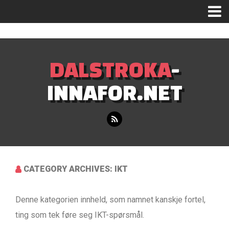
Mastodon
DALSTROKA
-
INNAFOR.NET
CATEGORY ARCHIVES: IKT
Denne kategorien innheld, som namnet kanskje fortel,
ting som tek føre seg IKT-spørsmål.