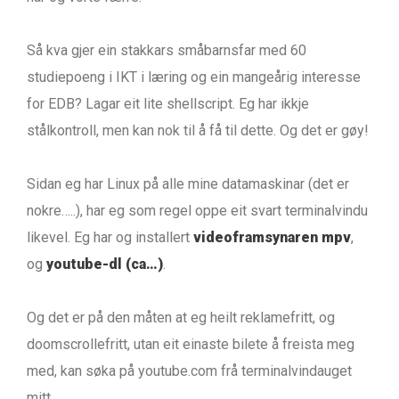
Så kva gjer ein stakkars småbarnsfar med 60
studiepoeng i IKT i læring og ein mangeårig interesse
for EDB? Lagar eit lite shellscript. Eg har ikkje
stålkontroll, men kan nok til å få til dette. Og det er gøy!
Sidan eg har Linux på alle mine datamaskinar (det er
nokre…..), har eg som regel oppe eit svart terminalvindu
likevel. Eg har og installert
videoframsynaren mpv
,
og
youtube-dl (ca…)
.
Og det er på den måten at eg heilt reklamefritt, og
doomscrollefritt, utan eit einaste bilete å freista meg
med, kan søka på youtube.com frå terminalvindauget
mitt.