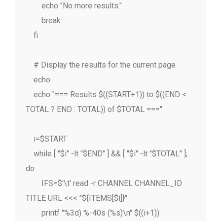
        echo "No more results."

        break

    fi

    # Display the results for the current page

    echo

    echo "=== Results $((START+1)) to $((END < 
TOTAL ? END : TOTAL)) of $TOTAL ==="

    i=$START

    while [ "$i" -lt "$END" ] && [ "$i" -lt "$TOTAL" ]; 
do

        IFS=$'\t' read -r CHANNEL CHANNEL_ID 
TITLE URL <<< "${ITEMS[$i]}"

        printf "%3d) %-40s (%s)\n" $((i+1)) 