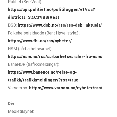
Politiet (Sør-Vest):
https://api.politiet.no/politiloggen/v1/rss?
districts=S%C3%B8rVest
DSB:
https://www.dsb.no/rss/rss-dsb—aktuelt/
Folkehelseisidudde (Bent Høye-style:) :
https://www.fhi.no/rss/nyheter/
NSM (sårbarhetsvarsel):
https://nsm.no/rss/sarbarhetsvarsler-fra-nsm/
BaneNOR (trafikkmeldingar):
https://www.banenor.no/reise-og-
trafikk/trafikkmeldinger/?rss=true
Varsom.no:
https://www.varsom.no/nyheter/rss/
Div
Medietilsynet: