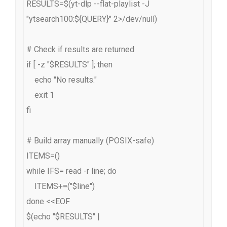
RESULTS=$(yt-dlp --flat-playlist -J 
"ytsearch100:${QUERY}" 2>/dev/null)

# Check if results are returned

if [ -z "$RESULTS" ]; then

    echo "No results."

    exit 1

fi

# Build array manually (POSIX-safe)

ITEMS=()

while IFS= read -r line; do

    ITEMS+=("$line")

done <<EOF

$(echo "$RESULTS" |
