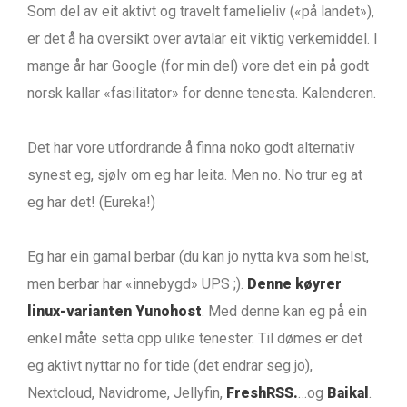
Som del av eit aktivt og travelt famelieliv («på landet»),
er det å ha oversikt over avtalar eit viktig verkemiddel. I
mange år har Google (for min del) vore det ein på godt
norsk kallar «fasilitator» for denne tenesta. Kalenderen.
Det har vore utfordrande å finna noko godt alternativ
synest eg, sjølv om eg har leita. Men no. No trur eg at
eg har det! (Eureka!)
Eg har ein gamal berbar (du kan jo nytta kva som helst,
men berbar har «innebygd» UPS ;).
Denne køyrer
linux-varianten Yunohost
. Med denne kan eg på ein
enkel måte setta opp ulike tenester. Til dømes er det
eg aktivt nyttar no for tide (det endrar seg jo),
Nextcloud, Navidrome, Jellyfin,
FreshRSS.
…og
Baikal
.