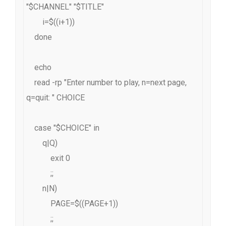
"$CHANNEL" "$TITLE"

        i=$((i+1))

    done

    echo

    read -rp "Enter number to play, n=next page, 
q=quit: " CHOICE

    case "$CHOICE" in

        q|Q)

            exit 0

            ;;

        n|N)

            PAGE=$((PAGE+1))

            ;;
