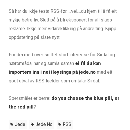
Så har du ikkje testa RSS-før…..vel….du kjem til å få eit
mykje betre liv. Slutt på å bli eksponert for all slags
reklame. Ikkje meir vidareklikking på andre ting. Kjapp
oppdatering på siste nytt.
For dei med over snittet stort interesse for Sirdal og
nærområda, har eg samla saman
ei fil du kan
importera inn i nettløysinga på jede.no
med eit
godt utval av RSS-kjelder som omtalar Sirdal.
Spørsmålet er berre:
do you choose the blue pill, or
the red pill
?
Jede
Jede.no
RSS