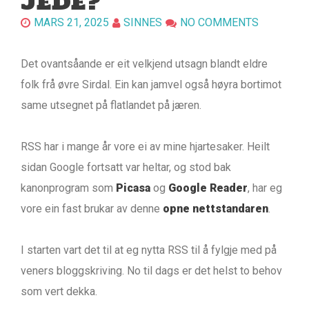
JEDE?
MARS 21, 2025
SINNES
NO COMMENTS
Det ovantsåande er eit velkjend utsagn blandt eldre
folk frå øvre Sirdal. Ein kan jamvel også høyra bortimot
same utsegnet på flatlandet på jæren.
RSS har i mange år vore ei av mine hjartesaker. Heilt
sidan Google fortsatt var heltar, og stod bak
kanonprogram som
Picasa
og
Google Reader
, har eg
vore ein fast brukar av denne
opne nettstandaren
.
I starten vart det til at eg nytta RSS til å fylgje med på
veners bloggskriving. No til dags er det helst to behov
som vert dekka.