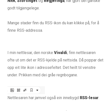
NRK
,
Stortinget
og
Regjeringa
, har gjort dei ganske
godt tilgjengelege.
Mange stader finn du RSS-ikon du kan klikke på, for å
finne RSS-addressa.
I min nettlesar, den norske
Vivaldi
, finn nettlesaren
ofte ut om det er RSS-kjelde på nettsida. Då poppar det
opp eit lite ikon i adressefeltet. Det heilt til venstre
under. Prikken med dei gråe regnbogane.
Nettlesaren har jamvel også ein innebygd
RSS-lesar
.