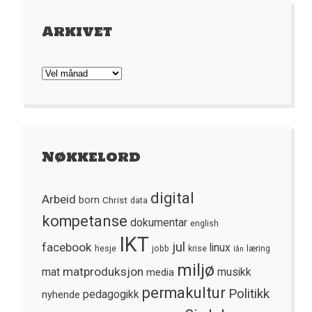
Arkivet
Arkivet
Nøkkelord
digital
Arbeid
born
Christ
data
kompetanse
dokumentar
english
IKT
jul
facebook
linux
hesje
jobb
krise
læring
lån
miljø
matproduksjon
mat
media
musikk
permakultur
Politikk
nyhende
pedagogikk