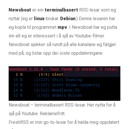
Newsboat
er ein
terminalbasert
RSS-lesar som eg
nyttar (eg er
linux
-brukar.
Debian
.) Denne lesaren har
eg kopla til programmet
mpv
. I Newsboat har eg putta
inn alt eg er interessert i å sjå av Youtube-filmer.
Newsboat sjekker så rundt på alle kanalane eg følgjer
med på, og listar opp dei siste oppdateringane.
Newsboat – terminalbasert RSS-lesar. Her nytta for å
sjå på Youtube. Reklamefritt.
FreshRSS er min go-to-lesar for å halda meg oppdatert