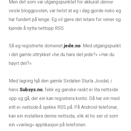
Men det som var utgangspunktet for akkurat
denne
vesle bloggposten, var helst at eg i dag gjorde noko eg
har fundert på lenge. Eg vil gjere det letare for vener og
kjende å nytta nettopp RSS.
Så eg registrerte domenet
jede.no
. Med utgangspunkt
i det gamle uttrykket «he du hare det jede?» «Har du
høyrt det?».
Med lagring hjå den gamle Sirdølen Sturla Josdal, i
hans
Subsys.no
, fekk eg ganske raskt ei lita nettside
opp og gå, der ein kan registrera konto. Då har ein med
eitt ei
nettside
å sjekke RSS på. På Android-telefonar,
kan ein installera denne nettsida, slik at ho ser ut som
ein «vanleg» applikasjon på telefonen.