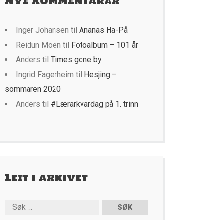
Nye kommentarar
Inger Johansen
til
Ananas Ha-På
Reidun Moen
til
Fotoalbum – 101 år
Anders
til
Times gone by
Ingrid Fagerheim
til
Hesjing –
sommaren 2020
Anders
til
#Lærarkvardag på 1. trinn
Leit i arkivet