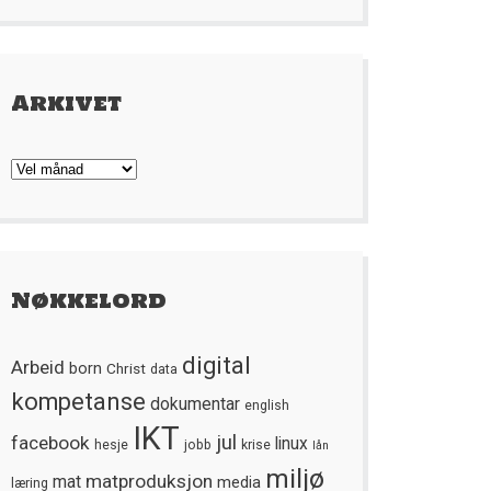
Arkivet
Arkivet
Nøkkelord
digital
Arbeid
born
Christ
data
kompetanse
dokumentar
english
IKT
jul
facebook
linux
hesje
jobb
krise
lån
miljø
matproduksjon
mat
media
læring