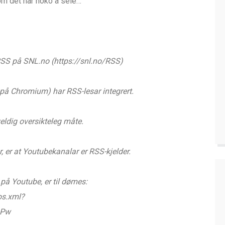
å om det har noko å seie…
SS på SNL.no (https://snl.no/RSS)
 på Chromium) har RSS-lesar integrert.
veldig oversikteleg måte.
er at Youtubekanalar er RSS-kjelder.
på Youtube, er til dømes:
os.xml?
OPw