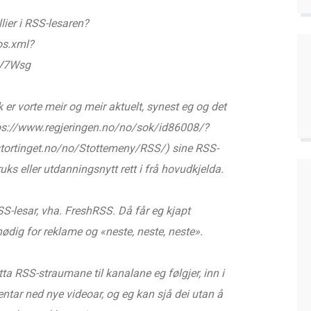
ier i RSS-lesaren?
os.xml?
V7Wsg
k er vorte meir og meir aktuelt, synest eg og det
tps://www.regjeringen.no/no/sok/id86008/?
.stortinget.no/no/Stottemeny/RSS/) sine RSS-
uks eller utdanningsnytt rett i frå hovudkjelda.
S-lesar, vha. FreshRSS. Då får eg kjapt
nødig for reklame og «neste, neste, neste».
ta RSS-straumane til kanalane eg følgjer, inn i
ntar ned nye videoar, og eg kan sjå dei utan å