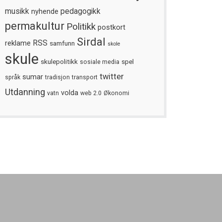
musikk
nyhende
pedagogikk
permakultur
Politikk
postkort
Sirdal
reklame
RSS
samfunn
skole
skule
skulepolitikk
spel
sosiale media
twitter
sumar
språk
tradisjon
transport
Utdanning
volda
vatn
web 2.0
Økonomi