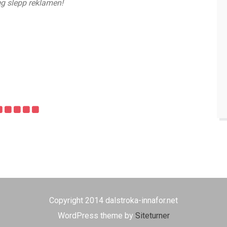
eg slepp reklamen!
Copyright 2014 dalstroka-innafor.net
WordPress theme by
Siteturner