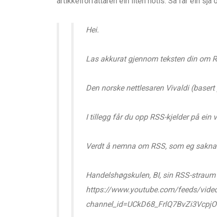
artikkelforfattaren ein liten notis. Så får ein sj
Hei.
Las akkurat gjennom teksten din om R
Den norske nettlesaren Vivaldi (basert
I tillegg får du opp RSS-kjelder på ein 
Verdt å nemna om RSS, som eg saknar, 
Handelshøgskulen, BI, sin RSS-straum 
https://www.youtube.com/feeds/vide
channel_id=UCkD68_FrlQ7BvZi3Vcpj