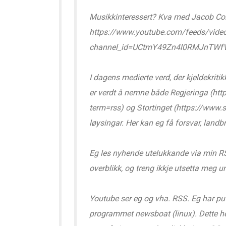
Musikkinteressert? Kva med Jacob Coll
https://www.youtube.com/feeds/vide
channel_id=UCtmY49Zn4l0RMJnTWf
I dagens medierte verd, der kjeldekritik
er verdt å nemne både Regjeringa (ht
term=rss) og Stortinget (https://www
løysingar. Her kan eg få forsvar, landbr
Eg les nyhende utelukkande via min RS
overblikk, og treng ikkje utsetta meg u
Youtube ser eg og vha. RSS. Eg har put
programmet newsboat (linux). Dette he