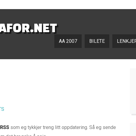
NAFOR.NET
AA 2007
BILETE
LENKJE
TS
 RSS
som eg tykkjer treng litt oppdatering. Så eg sende