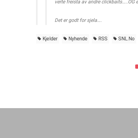
verte freista av andre clickbaits…..OG 
Det er godt for sjela….
Kjelder
Nyhende
RSS
SNL.no