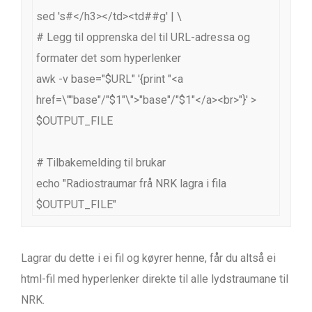
sed 's#</h3></td><td##g' | \

# Legg til opprenska del til URL-adressa og 
formater det som hyperlenker

awk -v base="$URL" '{print "<a 
href=\""base"/"$1"\">"base"/"$1"</a><br>"}' > 
$OUTPUT_FILE

# Tilbakemelding til brukar

echo "Radiostraumar frå NRK lagra i fila 
$OUTPUT_FILE"
Lagrar du dette i ei fil og køyrer henne, får du altså ei
html-fil med hyperlenker direkte til alle lydstraumane til
NRK.