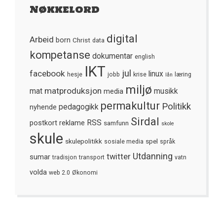
Nøkkelord
digital
Arbeid
born
Christ
data
kompetanse
dokumentar
english
IKT
jul
facebook
linux
hesje
jobb
krise
læring
lån
miljø
matproduksjon
mat
media
musikk
permakultur
Politikk
nyhende
pedagogikk
Sirdal
postkort
reklame
RSS
samfunn
skole
skule
skulepolitikk
spel
sosiale media
språk
Utdanning
twitter
sumar
tradisjon
transport
vatn
volda
web 2.0
Økonomi