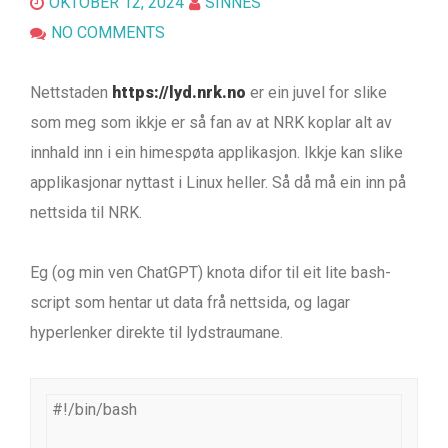
OKTOBER 12, 2024
SINNES
NO COMMENTS
Nettstaden
https://lyd.nrk.no
er ein juvel for slike
som meg som ikkje er så fan av at NRK koplar alt av
innhald inn i ein himespøta applikasjon. Ikkje kan slike
applikasjonar nyttast i Linux heller. Så då må ein inn på
nettsida til NRK.
Eg (og min ven ChatGPT) knota difor til eit lite bash-
script som hentar ut data frå nettsida, og lagar
hyperlenker direkte til lydstraumane.
#!/bin/bash
