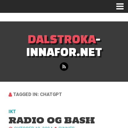
Mastodon
DALSTROKA
-
INNAFOR.NET
TAGGED IN: CHATGPT
IKT
RADIO OG BASH