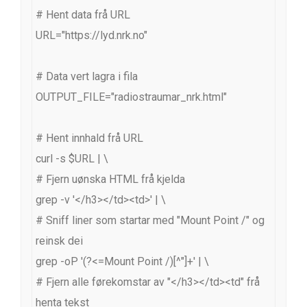
# Hent data frå URL

URL="https://lyd.nrk.no"

# Data vert lagra i fila

OUTPUT_FILE="radiostraumar_nrk.html"

# Hent innhald frå URL

curl -s $URL | \

# Fjern uønska HTML frå kjelda

grep -v '</h3></td><td>' | \

# Sniff liner som startar med "Mount Point /" og 
reinsk dei

grep -oP '(?<=Mount Point /)[^"]+' | \

# Fjern alle førekomstar av "</h3></td><td" frå 
henta tekst
