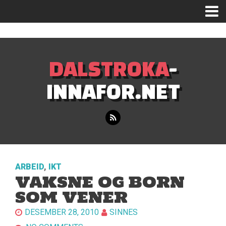
Mastodon
DALSTROKA
-
INNAFOR.NET
ARBEID
,
IKT
VAKSNE OG BORN
SOM VENER
DESEMBER 28, 2010
SINNES