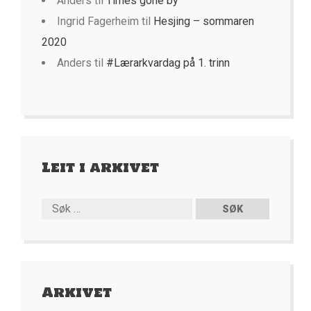
Anders
til
Times gone by
Ingrid Fagerheim
til
Hesjing – sommaren
2020
Anders
til
#Lærarkvardag på 1. trinn
Leit i arkivet
Arkivet