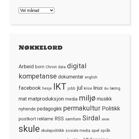
Arkivet
Nøkkelord
digital
Arbeid
born
Christ
data
kompetanse
dokumentar
english
IKT
jul
facebook
linux
hesje
jobb
krise
læring
lån
miljø
matproduksjon
mat
media
musikk
permakultur
Politikk
nyhende
pedagogikk
Sirdal
postkort
reklame
RSS
samfunn
skole
skule
skulepolitikk
spel
sosiale media
språk