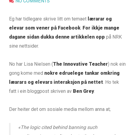
NO COMMENTS
Eg har tidlegare skrive litt om temaet
lærarar og
elevar som vener på Facebook
.
For ikkje mange
dagane sidan dukka denne artikkelen opp
på NRK
sine nettsider.
No har Lisa Nielsen (
The Innovative Teacher
) nok ein
gong kome med
nokre edruelege tankar omkring
læarars og elevars interaksjon på nettet
. Ho tek
fatt i ein bloggpost skriven av
Ben Grey
.
Der heiter det om sosiale media mellom anna at;
«The logic cited behind banning such