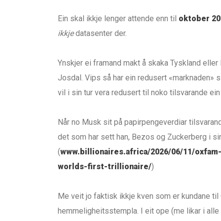
Ein skal ikkje lenger attende enn til
oktober 20
ikkje
datasenter der.
Ynskjer ei framand makt å skaka Tyskland eller E
Josdal. Vips så har ein redusert «marknaden» sin
vil i sin tur vera redusert til noko tilsvarande ei
Når no Musk sit på papirpengeverdiar tilsvarand
det som har sett han, Bezos og Zuckerberg i sin
(
www.billionaires.africa/2026/06/11/oxfa
worlds-first-trillionaire/
)
Me veit jo faktisk ikkje kven som er kundane til
hemmeligheitsstempla. I eit ope (me likar i alle