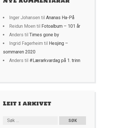
Nye kommentarar
Inger Johansen
til
Ananas Ha-På
Reidun Moen
til
Fotoalbum – 101 år
Anders
til
Times gone by
Ingrid Fagerheim
til
Hesjing –
sommaren 2020
Anders
til
#Lærarkvardag på 1. trinn
Leit i arkivet