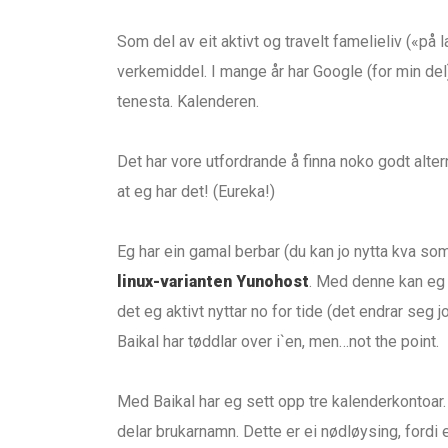
Som del av eit aktivt og travelt famelieliv («på l
verkemiddel. I mange år har Google (for min del)
tenesta. Kalenderen.
Det har vore utfordrande å finna noko godt alter
at eg har det! (Eureka!)
Eg har ein gamal berbar (du kan jo nytta kva so
linux-varianten Yunohost
. Med denne kan eg 
det eg aktivt nyttar no for tide (det endrar seg 
Baikal har tøddlar over i`en, men…not the point.
Med Baikal har eg sett opp tre kalenderkontoar. Ei
delar brukarnamn. Dette er ei nødløysing, fordi e