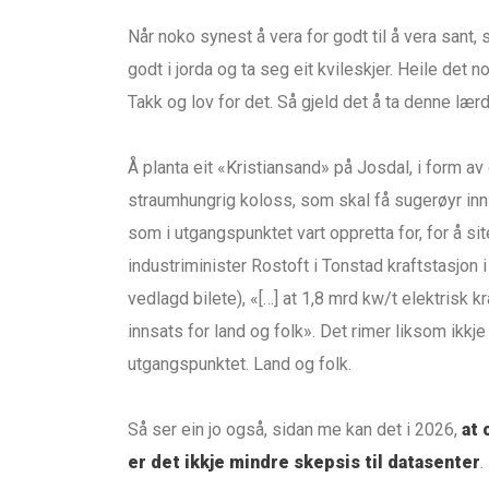
Når noko synest å vera for godt til å vera sant, s
godt i jorda og ta seg eit kvileskjer. Heile det n
Takk og lov for det. Så gjeld det å ta denne læ
Å planta eit «Kristiansand» på Josdal, i form av 
straumhungrig koloss, som skal få sugerøyr inn
som i utgangspunktet vart oppretta for, for å sit
industriminister Rostoft i Tonstad kraftstasjon i
vedlagd bilete), «[…] at 1,8 mrd kw/t elektrisk kraf
innsats for land og folk». Det rimer liksom ikkje
utgangspunktet. Land og folk.
Så ser ein jo også, sidan me kan det i 2026,
at
er det ikkje mindre skepsis til datasenter
.