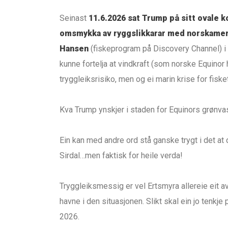
Seinast
11.6.2026 sat Trump på sitt ovale k
omsmykka av ryggslikkarar med norskamer
Hansen
(fiskeprogram på Discovery Channel) i
kunne fortelja at vindkraft (som norske Equinor h
tryggleiksrisiko, men og ei marin krise for fiske
Kva Trump ynskjer i staden for Equinors grønvas
Ein kan med andre ord stå ganske trygt i det at d
Sirdal…men faktisk for heile verda!
Tryggleiksmessig er vel Ertsmyra allereie eit
havne i den situasjonen. Slikt skal ein jo tenkj
2026.