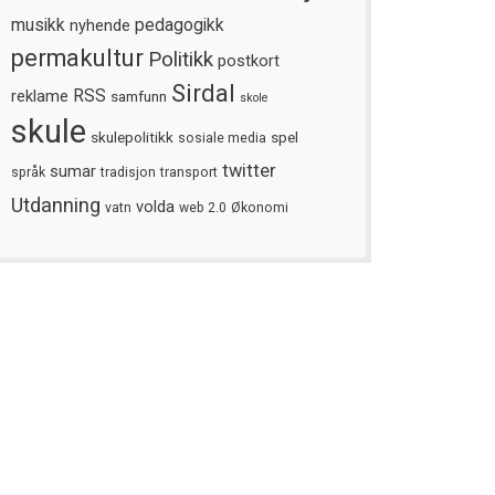
musikk
nyhende
pedagogikk
permakultur
Politikk
postkort
Sirdal
reklame
RSS
samfunn
skole
skule
skulepolitikk
spel
sosiale media
twitter
sumar
språk
tradisjon
transport
Utdanning
volda
vatn
web 2.0
Økonomi