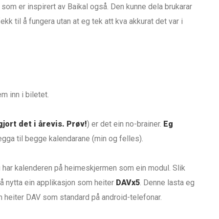
g som er inspirert av Baikal også. Den kunne dela brukarar
kk til å fungera utan at eg tek att kva akkurat det var i
m inn i biletet.
gjort det i årevis. Prøv!
) er det ein no-brainer.
Eg
legga til begge kalendarane (min og felles).
Eg har kalenderen på heimeskjermen som ein modul. Slik
d å nytta ein applikasjon som heiter
DAVx5
. Denne lasta eg
om heiter DAV som standard på android-telefonar.