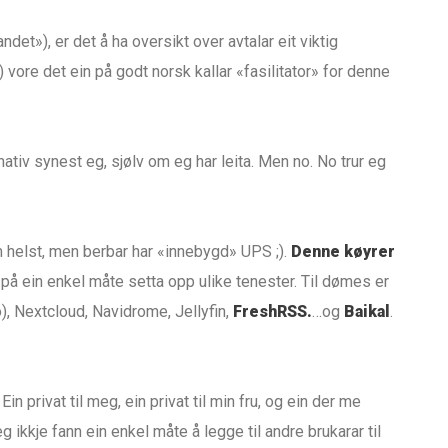
andet»), er det å ha oversikt over avtalar eit viktig
 vore det ein på godt norsk kallar «fasilitator» for denne
nativ synest eg, sjølv om eg har leita. Men no. No trur eg
m helst, men berbar har «innebygd» UPS ;).
Denne køyrer
på ein enkel måte setta opp ulike tenester. Til dømes er
jo), Nextcloud, Navidrome, Jellyfin,
FreshRSS.
…og
Baikal
.
n privat til meg, ein privat til min fru, og ein der me
g ikkje fann ein enkel måte å legge til andre brukarar til