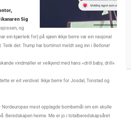
ontor,
ikanaren Sig
 spissen, og
ar ein kjærleik for) på sjøen ikkje berre var ein nasjonal
t. Tenk det. Trump har bortimot meldt seg inn i Bellona!
kande vindmøller er velkjend med hans «drill baby, drill».
ette er eit verdival. Ikkje berre for Josdal, Tonstad og
 av Nordeuropas mest opplagde bombemål om ein skulle
e på. Beredskapen heime. Me er jo i totalberedskapsåret