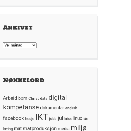
Arkivet
Arkivet
Nøkkelord
digital
Arbeid
born
Christ
data
kompetanse
dokumentar
english
IKT
jul
facebook
linux
hesje
jobb
krise
lån
miljø
matproduksjon
mat
media
læring