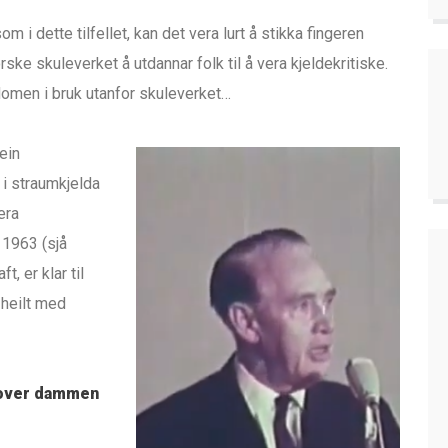
om i dette tilfellet, kan det vera lurt å stikka fingeren
orske skuleverket å utdannar folk til å vera kjeldekritiske.
rdomen i bruk utanfor skuleverket…
ein
 i straumkjelda
era
 1963 (sjå
t, er klar til
 heilt med
 over dammen