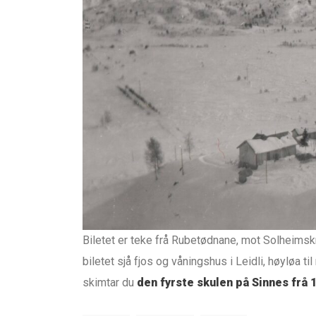
Biletet er teke frå Rubetødnane, mot Solheimsk
biletet sjå fjos og våningshus i Leidli, høyløa t
skimtar du
den fyrste skulen på Sinnes frå 