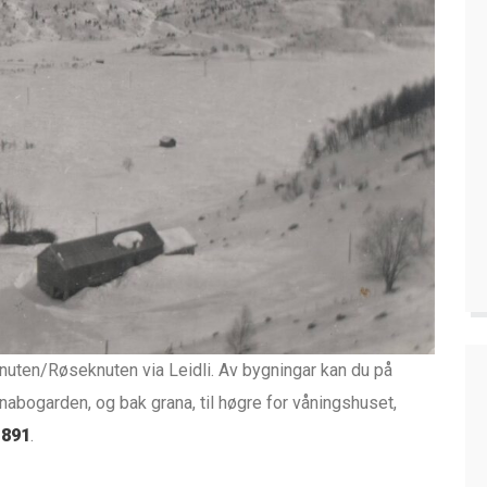
nuten/Røseknuten via Leidli. Av bygningar kan du på
il nabogarden, og bak grana, til høgre for våningshuset,
1891
.