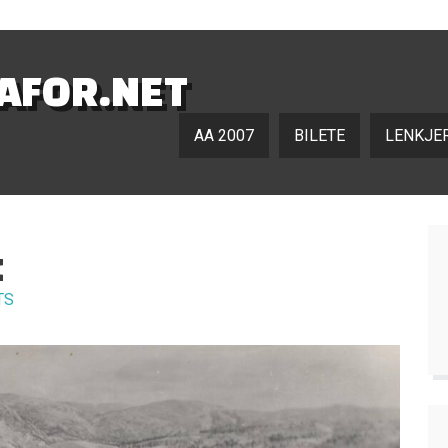
NAFOR.NET
AA 2007
BILETE
LENKJE
M
TS