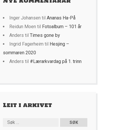
Nye kommentarar
Inger Johansen
til
Ananas Ha-På
Reidun Moen
til
Fotoalbum – 101 år
Anders
til
Times gone by
Ingrid Fagerheim
til
Hesjing –
sommaren 2020
Anders
til
#Lærarkvardag på 1. trinn
Leit i arkivet