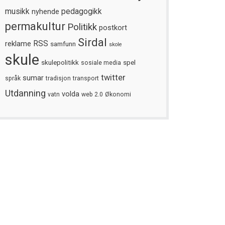
musikk
nyhende
pedagogikk
permakultur
Politikk
postkort
Sirdal
reklame
RSS
samfunn
skole
skule
skulepolitikk
spel
sosiale media
twitter
sumar
språk
tradisjon
transport
Utdanning
volda
vatn
web 2.0
Økonomi