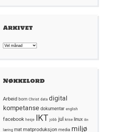
Arkivet
Arkivet
Nøkkelord
digital
Arbeid
born
Christ
data
kompetanse
dokumentar
english
IKT
jul
facebook
linux
hesje
jobb
krise
lån
miljø
matproduksjon
mat
media
læring