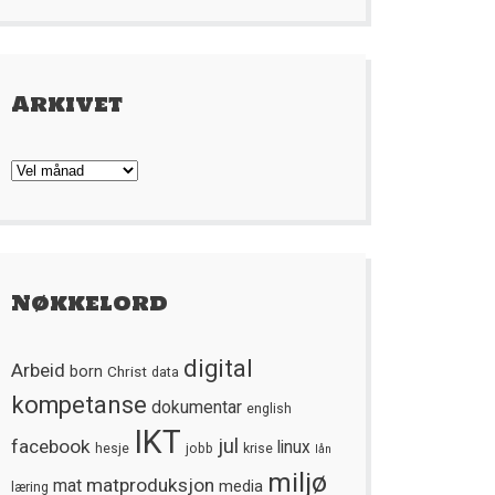
Arkivet
Arkivet
Nøkkelord
digital
Arbeid
born
Christ
data
kompetanse
dokumentar
english
IKT
jul
facebook
linux
hesje
jobb
krise
lån
miljø
matproduksjon
mat
media
læring