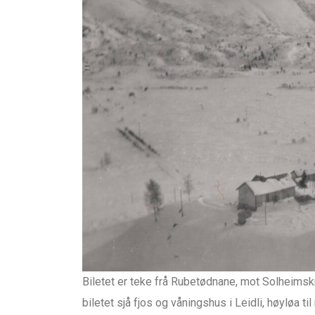
Biletet er teke frå Rubetødnane, mot Solheimsk
biletet sjå fjos og våningshus i Leidli, høyløa t