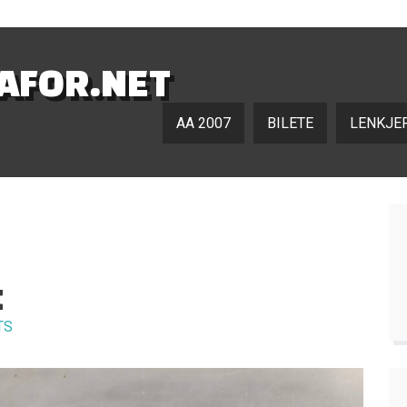
NAFOR.NET
AA 2007
BILETE
LENKJE
M
TS