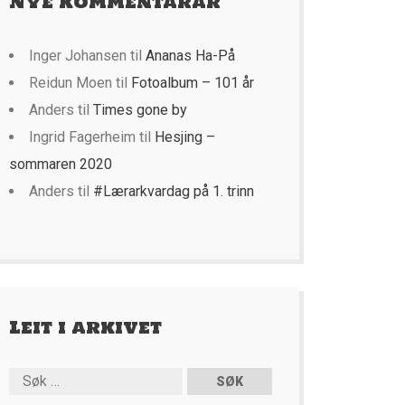
Nye kommentarar
Inger Johansen
til
Ananas Ha-På
Reidun Moen
til
Fotoalbum – 101 år
Anders
til
Times gone by
Ingrid Fagerheim
til
Hesjing –
sommaren 2020
Anders
til
#Lærarkvardag på 1. trinn
Leit i arkivet