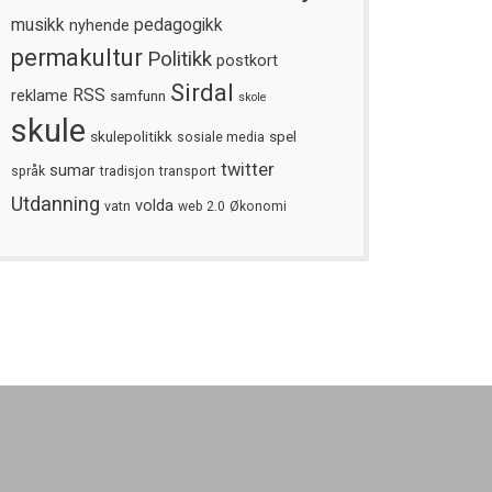
musikk
nyhende
pedagogikk
permakultur
Politikk
postkort
Sirdal
reklame
RSS
samfunn
skole
skule
skulepolitikk
spel
sosiale media
twitter
sumar
språk
tradisjon
transport
Utdanning
volda
vatn
web 2.0
Økonomi