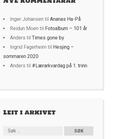
Nye kommentarar
Inger Johansen
til
Ananas Ha-På
Reidun Moen
til
Fotoalbum – 101 år
Anders
til
Times gone by
Ingrid Fagerheim
til
Hesjing –
sommaren 2020
Anders
til
#Lærarkvardag på 1. trinn
Leit i arkivet