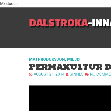
Mastodon
DALSTROKA
-IN
MATPRODUKSJON
,
MILJØ
PERMAKULTUR D
AUGUST 21, 2014
SINNES
NO COMME