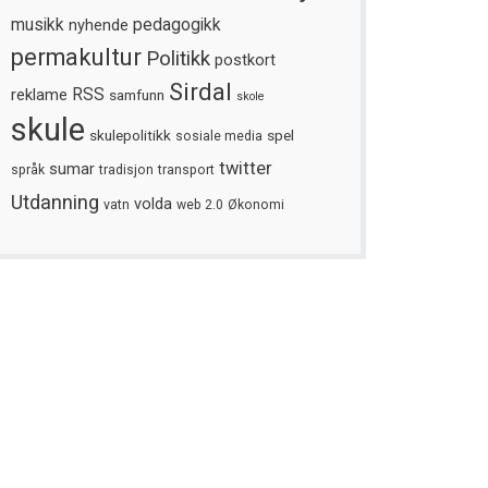
musikk
nyhende
pedagogikk
permakultur
Politikk
postkort
Sirdal
reklame
RSS
samfunn
skole
skule
skulepolitikk
spel
sosiale media
twitter
sumar
språk
tradisjon
transport
Utdanning
volda
vatn
web 2.0
Økonomi