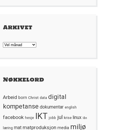
Arkivet
Arkivet
Nøkkelord
digital
Arbeid
born
Christ
data
kompetanse
dokumentar
english
IKT
jul
facebook
linux
hesje
jobb
krise
lån
miljø
matproduksjon
mat
media
læring