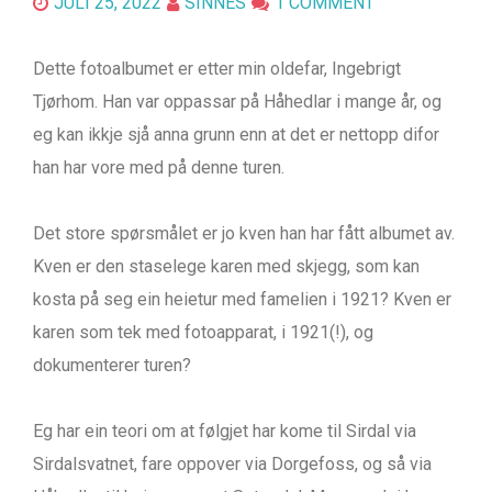
JULI 25, 2022
SINNES
1 COMMENT
Dette fotoalbumet er etter min oldefar, Ingebrigt
Tjørhom. Han var oppassar på Håhedlar i mange år, og
eg kan ikkje sjå anna grunn enn at det er nettopp difor
han har vore med på denne turen.
Det store spørsmålet er jo kven han har fått albumet av.
Kven er den staselege karen med skjegg, som kan
kosta på seg ein heietur med famelien i 1921? Kven er
karen som tek med fotoapparat, i 1921(!), og
dokumenterer turen?
Eg har ein teori om at følgjet har kome til Sirdal via
Sirdalsvatnet, fare oppover via Dorgefoss, og så via