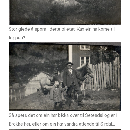
Stor glede å spora i dette biletet. Kan ein ha kome til
toppen?
Så spørs det om ein har bikka over til Setesdal og er i
Brokke her, eller om ein har vandra attende til Sirdal…