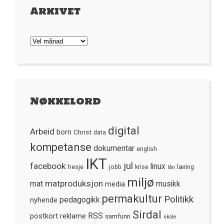
Arkivet
Arkivet
Nøkkelord
digital
Arbeid
born
Christ
data
kompetanse
dokumentar
english
IKT
jul
facebook
linux
hesje
jobb
krise
læring
lån
miljø
matproduksjon
mat
media
musikk
permakultur
Politikk
nyhende
pedagogikk
Sirdal
postkort
reklame
RSS
samfunn
skole