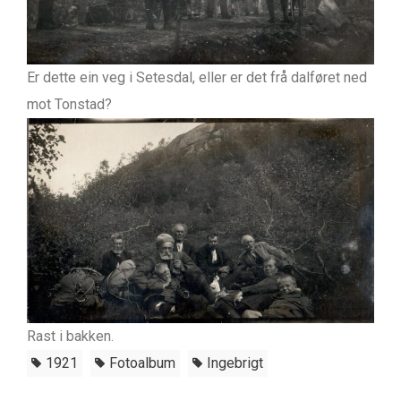
Er dette ein veg i Setesdal, eller er det frå dalføret ned
mot Tonstad?
Rast i bakken.
1921
Fotoalbum
Ingebrigt