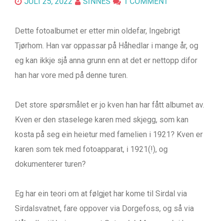
JULI 25, 2022
SINNES
1 COMMENT
Dette fotoalbumet er etter min oldefar, Ingebrigt
Tjørhom. Han var oppassar på Håhedlar i mange år, og
eg kan ikkje sjå anna grunn enn at det er nettopp difor
han har vore med på denne turen.
Det store spørsmålet er jo kven han har fått albumet av.
Kven er den staselege karen med skjegg, som kan
kosta på seg ein heietur med famelien i 1921? Kven er
karen som tek med fotoapparat, i 1921(!), og
dokumenterer turen?
Eg har ein teori om at følgjet har kome til Sirdal via
Sirdalsvatnet, fare oppover via Dorgefoss, og så via