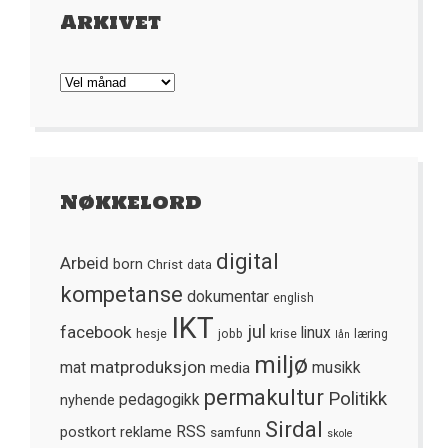
Arkivet
Arkivet
Nøkkelord
digital
Arbeid
born
Christ
data
kompetanse
dokumentar
english
IKT
jul
facebook
linux
hesje
jobb
krise
læring
lån
miljø
matproduksjon
mat
media
musikk
permakultur
Politikk
nyhende
pedagogikk
Sirdal
postkort
reklame
RSS
samfunn
skole