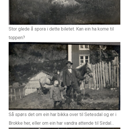
Stor glede å spora i dette biletet. Kan ein ha kome til
toppen?
Så spørs det om ein har bikka over til Setesdal og er i
Brokke her, eller om ein har vandra attende til Sirdal…