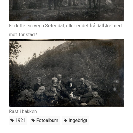
Er dette ein veg i Setesdal, eller er det frå dalføret ned
mot Tonstad?
Rast i bakken.
1921
Fotoalbum
Ingebrigt