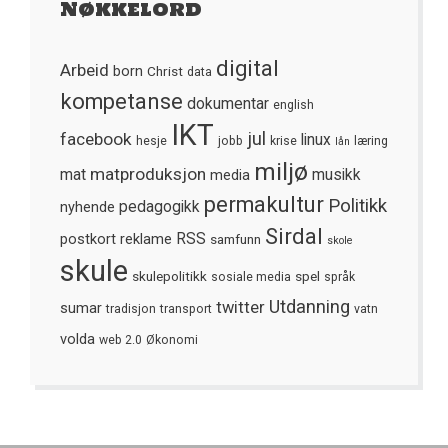
Nøkkelord
digital
Arbeid
born
Christ
data
kompetanse
dokumentar
english
IKT
jul
facebook
linux
hesje
jobb
krise
læring
lån
miljø
matproduksjon
mat
media
musikk
permakultur
Politikk
nyhende
pedagogikk
Sirdal
postkort
reklame
RSS
samfunn
skole
skule
skulepolitikk
spel
sosiale media
språk
Utdanning
twitter
sumar
tradisjon
transport
vatn
volda
web 2.0
Økonomi