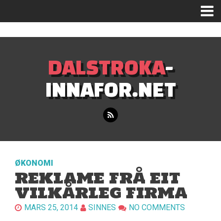
Mastodon
DALSTROKA
-
INNAFOR.NET
ØKONOMI
REKLAME FRÅ EIT
VILKÅRLEG FIRMA
MARS 25, 2014
SINNES
NO COMMENTS