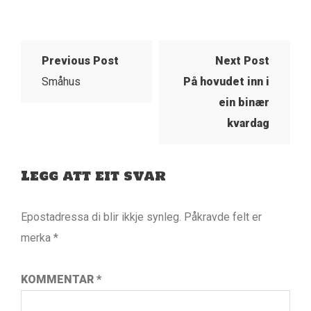
Previous Post
Next Post
Småhus
På hovudet inn i
ein binær
kvardag
Legg att eit svar
Epostadressa di blir ikkje synleg.
Påkravde felt er
merka
*
KOMMENTAR
*