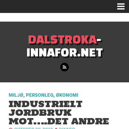
Mastodon
DALSTROKA
-
INNAFOR.NET
MILJØ
,
PERSONLEG
,
ØKONOMI
INDUSTRIELT
JORDBRUK
MOT….DET ANDRE