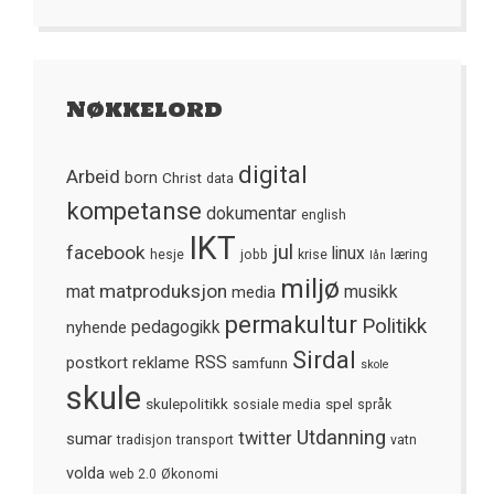
Nøkkelord
digital
Arbeid
born
Christ
data
kompetanse
dokumentar
english
IKT
jul
facebook
linux
hesje
jobb
krise
læring
lån
miljø
matproduksjon
mat
media
musikk
permakultur
Politikk
nyhende
pedagogikk
Sirdal
postkort
reklame
RSS
samfunn
skole
skule
skulepolitikk
spel
sosiale media
språk
Utdanning
twitter
sumar
tradisjon
transport
vatn
volda
web 2.0
Økonomi