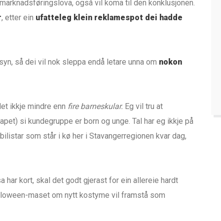
arknadsføringslova, også vil koma til den konklusjonen.
r
, etter ein
ufatteleg klein reklamespot dei hadde
syn, så dei vil nok sleppa endå letare unna om
nokon
det ikkje mindre enn
fire barneskular.
Eg vil tru at
pet) si kundegruppe er born og unge. Tal har eg ikkje på
listar som står i kø her i Stavangerregionen kvar dag,
 har kort, skal det godt gjerast for ein allereie hardt
 Halloween-maset om nytt kostyme vil framstå som