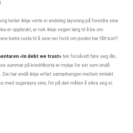
1.
rig heller ikkje verte ei endeleg løysning på foreldra sine
veka er oppbrukt, er nok ikkje vegen lang til å be om
ere betre rusta til å seie nei fordi om poden har fått kort?
ntaren «In debt we trust»
tek forsåvidt føre seg lån,
toe summar på kredittkorta er mykje for ein som endå
 Dei har endå ikkje erfart samanhengen mellom inntekt
ss med sugerøyra sine, for på den måten å sikra seg ei