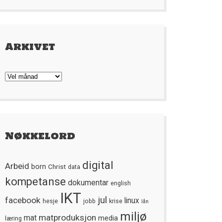
Arkivet
Arkivet
Nøkkelord
digital
Arbeid
born
Christ
data
kompetanse
dokumentar
english
IKT
jul
facebook
linux
hesje
jobb
krise
lån
miljø
matproduksjon
mat
media
læring