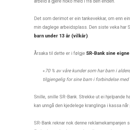
arbeid å gjere noko med i frå den enden.
Det som derimot er ein tankevekkar, om enn ein 
min daglege arbeidsplass. Den siste veka har 
barn under 13 år (vilkår)
.
Årsaka til dette er i følgje
SR-Bank sine eigne
«
70 % av våre kunder som har barn i alderen
tilgjengelig for sine barn i forbindelse me
Snille, snille SR-Bank. Strekke ut ei hjelpande 
kan unngå den kjedelege kranglinga i kassa nå
SR-Bank reknar nok denne reklamekampanjen