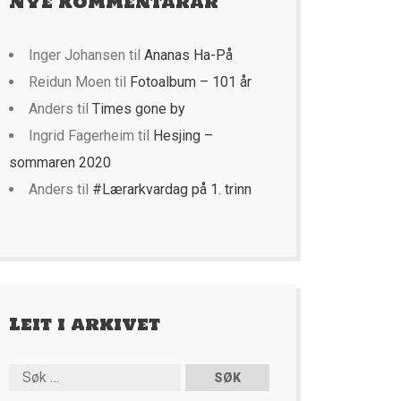
Nye kommentarar
Inger Johansen
til
Ananas Ha-På
Reidun Moen
til
Fotoalbum – 101 år
Anders
til
Times gone by
Ingrid Fagerheim
til
Hesjing –
sommaren 2020
Anders
til
#Lærarkvardag på 1. trinn
Leit i arkivet