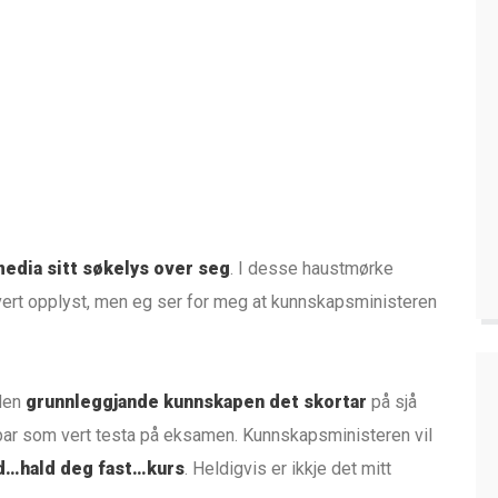
edia sitt søkelys over seg
. I desse haustmørke
g vert opplyst, men eg ser for meg at kunnskapsministeren
 den
grunnleggjande kunnskapen det skortar
på sjå
apar som vert testa på eksamen. Kunnskapsministeren vil
d…hald deg fast…kurs
. Heldigvis er ikkje det mitt