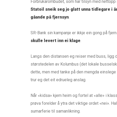
Forbrukarombudet, som har tilsyn med nettopp m
Statoil sneik seg jo glatt unna tidlegare i å
gåande på fjernsyn
.
SR-Bank sin kampanje er ikkje ein gong på fjern
skulle levert inn ei klage
.
Langs den distansen eg reiser med buss, ligg 
størstedelen av Kolumbus (det lokale busselska
dette, men med tanke på den mengda einslege bi
trur eg det eit edrueleg anslag.
Når «kidsa» kjem heim og fortel at «alle» i klassa
prøva forelder å ytra det viktige ordet «nei».
sumarferie til samanlikning.