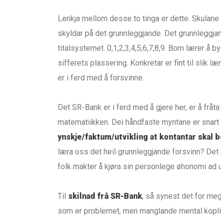
Lenkja mellom desse to tinga er dette. Skulane
skyldar på det grunnleggjande. Det grunnleggja
titalsystemet. 0,1,2,3,4,5,6,7,8,9. Born lærer å by
sifferets plassering. Konkretar er fint til slik
er i ferd med å forsvinne.
Det SR-Bank er i ferd med å gjere her, er å fråt
matematiikken. Dei håndfaste myntane er snart b
ynskje/faktum/utvikling at kontantar skal b
læra oss det heil grunnleggjande forsvinn? Det e
folk makter å kjøra sin personlege øhonomi ad 
Til
skilnad frå SR-Bank
, så synest det for me
som er problemet, men manglande mental kopling