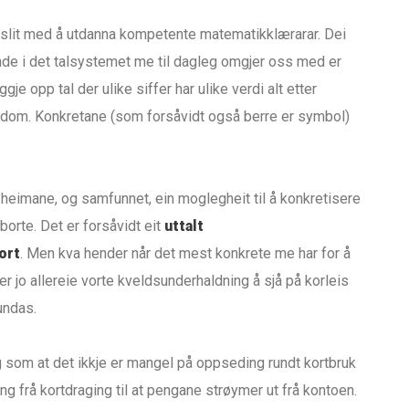
 slit med å utdanna kompetente matematikklærarar. Dei
nde i det talsystemet me til dagleg omgjer oss med er
ggje opp tal der ulike siffer har ulike verdi alt etter
 lærdom. Konkretane (som forsåvidt også berre er symbol)
a heimane, og samfunnet, ein moglegheit til å konkretisere
orte. Det er forsåvidt eit
uttalt
ort
. Men kva hender når det mest konkrete me har for å
r jo allereie vorte kveldsunderhaldning å sjå på korleis
undas.
g som at det ikkje er mangel på oppseding rundt kortbruk
 frå kortdraging til at pengane strøymer ut frå kontoen.