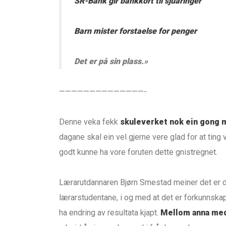
SR-Bank gir bankkort til sjuåringer
Barn mister forstaelse for penger
Det er på sin plass.»
——————————————-
Denne veka fekk
skuleverket nok ein gong m
dagane skal ein vel gjerne vere glad for at tin
godt kunne ha vore foruten dette gnistregnet.
Lærarutdannaren Bjørn Smestad meiner det er
lærarstudentane, i og med at det er forkunnsk
ha endring av resultata kjapt.
Mellom anna me