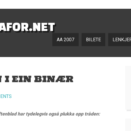
NAFOR.NET
AA 2007
BILETE
LENKJE
 I EIN BINÆR
ENTS
tenblad har tydelegvis også plukka opp tråden: