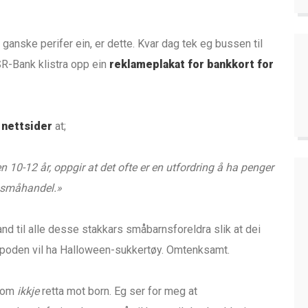
ganske perifer ein, er dette. Kvar dag tek eg bussen til
SR-Bank klistra opp ein
reklameplakat for bankkort for
 nettsider
at;
 10-12 år, oppgir at det ofte er en utfordring å ha penger
d småhandel.»
hand til alle desse stakkars småbarnsforeldra slik at dei
r poden vil ha Halloween-sukkertøy. Omtenksamt.
 som
ikkje
retta mot born. Eg ser for meg at