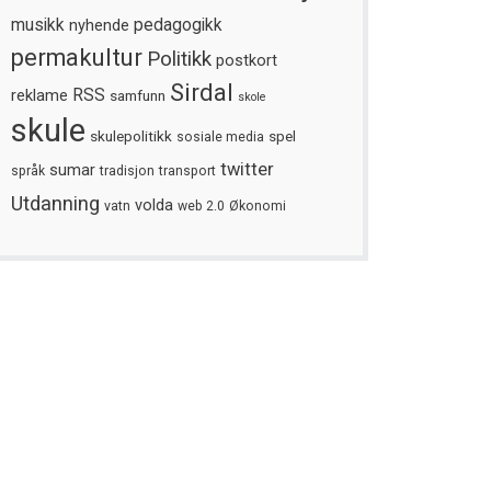
musikk
nyhende
pedagogikk
permakultur
Politikk
postkort
Sirdal
reklame
RSS
samfunn
skole
skule
skulepolitikk
spel
sosiale media
twitter
sumar
språk
tradisjon
transport
Utdanning
volda
vatn
web 2.0
Økonomi