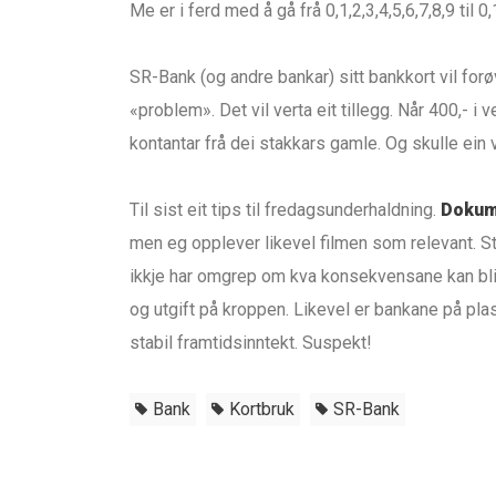
Me er i ferd med å gå frå 0,1,2,3,4,5,6,7,8,9 til 0,
SR-Bank (og andre bankar) sitt bankkort vil forøv
«problem». Det vil verta eit tillegg. Når 400,- i 
kontantar frå dei stakkars gamle. Og skulle ein v
Til sist eit tips til fredagsunderhaldning.
Dokume
men eg opplever likevel filmen som relevant. S
ikkje har omgrep om kva konsekvensane kan bli.
og utgift på kroppen. Likevel er bankane på pla
stabil framtidsinntekt. Suspekt!
Bank
Kortbruk
SR-Bank