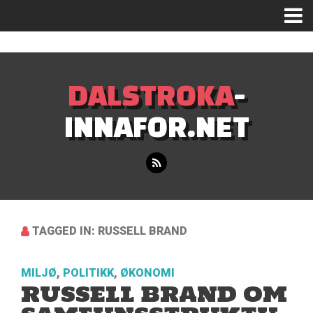
Mastodon
DALSTROKA
-
INNAFOR.NET
TAGGED IN: RUSSELL BRAND
MILJØ
,
POLITIKK
,
ØKONOMI
RUSSELL BRAND OM