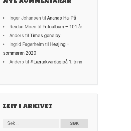
Nye kommentarar
Inger Johansen
til
Ananas Ha-På
Reidun Moen
til
Fotoalbum – 101 år
Anders
til
Times gone by
Ingrid Fagerheim
til
Hesjing –
sommaren 2020
Anders
til
#Lærarkvardag på 1. trinn
Leit i arkivet