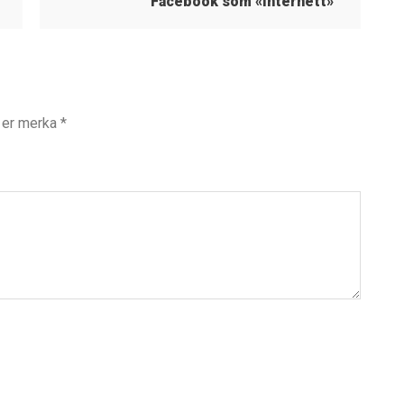
Facebook som «internett»
t er merka
*