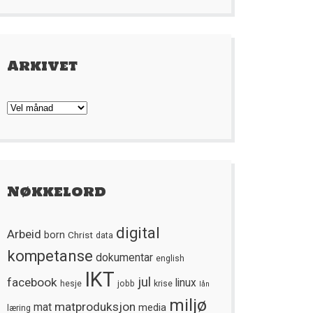
Arkivet
Arkivet
Nøkkelord
digital
Arbeid
born
Christ
data
kompetanse
dokumentar
english
IKT
jul
facebook
linux
hesje
jobb
krise
lån
miljø
matproduksjon
mat
media
læring