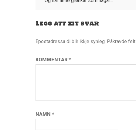
Og når liene grønkar som hagar…
Legg att eit svar
Epostadressa di blir ikkje synleg.
Påkravde fel
KOMMENTAR
*
NAMN
*