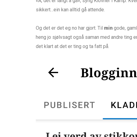
«Å, det er langt å gå», syng Klovner i Kamp. Kv
sikkert…ein kan alltid gå attende.
Og det er det eg no har gjort. Til
min
gode, gamle
heng jo sjølvsagt også saman med andre ting en
det klart at det er ting og ta fatt på.