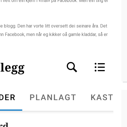
en veit om ein kjem i «mål» på Facebook. Men ein ting er
 blogg. Den har vorte litt oversett dei seinare åra. Det
n Facebook, men når eg kikker oå gamle kladdar, så er