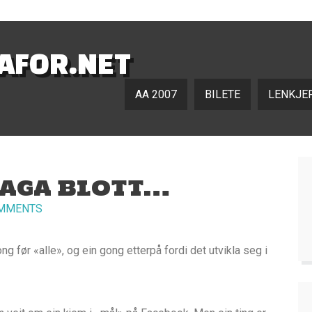
NAFOR.NET
AA 2007
BILETE
LENKJE
 SAGA BLOTT…
MMENTS
g før «alle», og ein gong etterpå fordi det utvikla seg i