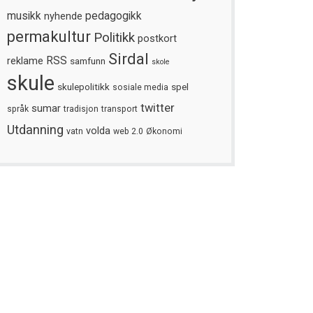
musikk
nyhende
pedagogikk
permakultur
Politikk
postkort
Sirdal
reklame
RSS
samfunn
skole
skule
skulepolitikk
spel
sosiale media
twitter
sumar
språk
tradisjon
transport
Utdanning
volda
vatn
web 2.0
Økonomi