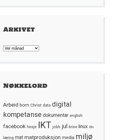
Arkivet
Arkivet
Nøkkelord
digital
Arbeid
born
Christ
data
kompetanse
dokumentar
english
IKT
jul
facebook
linux
hesje
jobb
krise
lån
miljø
matproduksjon
mat
media
læring