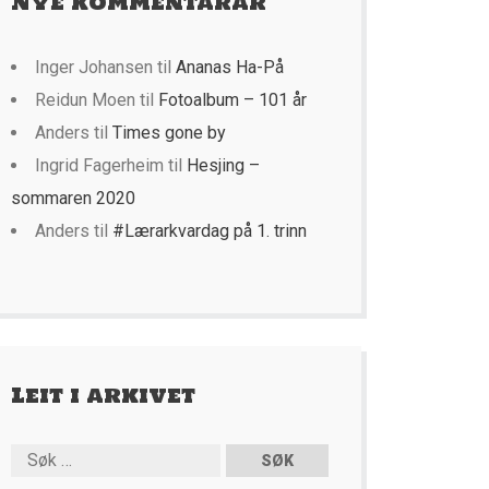
Nye kommentarar
Inger Johansen
til
Ananas Ha-På
Reidun Moen
til
Fotoalbum – 101 år
Anders
til
Times gone by
Ingrid Fagerheim
til
Hesjing –
sommaren 2020
Anders
til
#Lærarkvardag på 1. trinn
Leit i arkivet