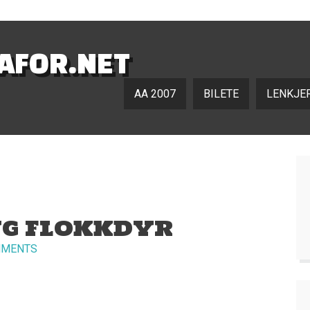
NAFOR.NET
AA 2007
BILETE
LENKJE
ONG FLOKKDYR
MMENTS