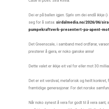
Case in point: Sira Kvina.
Dei er på ballen igjen. Sjølv om dei endå ikkje (i
seg for å satsa:
sirdalmedia.no/2026/06/sira
pumpekraftverk-presentert-pa-apent-mo
Det Greenscale, i samband med ordførar, varao
presterer å gjera, er noko ganske anna!
Dette valet er ikkje eit val for eller mot 30 mill
Det er eit verdival, metaforisk og heilt konkret,
framtidige generasjonar. For det norske samfun
Når noko synest å vera for godt til å vera sant, s