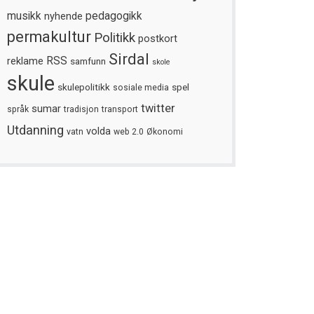
musikk
nyhende
pedagogikk
permakultur
Politikk
postkort
Sirdal
reklame
RSS
samfunn
skole
skule
skulepolitikk
spel
sosiale media
twitter
sumar
språk
tradisjon
transport
Utdanning
volda
vatn
web 2.0
Økonomi