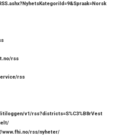
elRSS.ashx?NyhetsKategoriId=9&Spraak=Norsk
ss
t.no/rss
ervice/rss
politiloggen/v1/rss?districts=S%C3%B8rVest
elt/
//www.fhi.no/rss/nyheter/