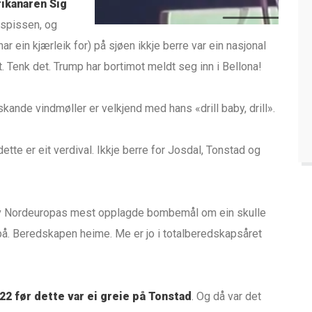
ikanaren Sig
 spissen, og
ar ein kjærleik for) på sjøen ikkje berre var ein nasjonal
t. Tenk det. Trump har bortimot meldt seg inn i Bellona!
kande vindmøller er velkjend med hans «drill baby, drill».
ette er eit verdival. Ikkje berre for Josdal, Tonstad og
 av Nordeuropas mest opplagde bombemål om ein skulle
e på. Beredskapen heime. Me er jo i totalberedskapsåret
22 før dette var ei greie på Tonstad
. Og då var det