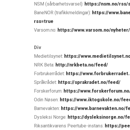
NSM (sårbarhetsvarsel):
https://nsm.no/rss/
BaneNOR (trafikkmeldingar):
https://www.bane
rss=true
Varsom.no:
https://www.varsom.no/nyheter/
Div
Medietilsynet:
https://www.medietilsynet.no
NRK Beta:
http://nrkbeta.no/feed/
Forbrukerrådet:
https://www.forbrukerradet
Språkrådet:
https://sprakradet.no/feed/
Forskerforum:
https://www.forskerforum.no
Odin Nøsen:
https://www.iktogskole.no/fee
Barnevakten:
https://www.barnevakten.no/f
Dysleksi Norge:
https://dysleksinorge.no/f
Riksantikvarens Peertube-instans:
https://pe