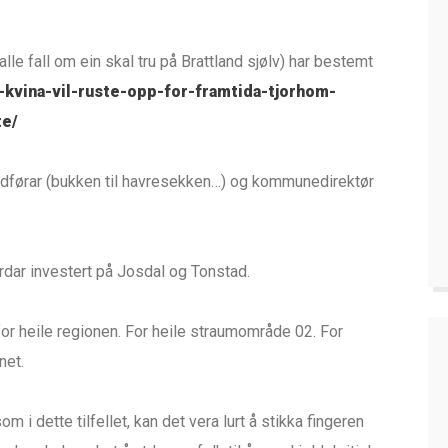
 alle fall om ein skal tru på Brattland sjølv) har bestemt
-kvina-vil-ruste-opp-for-framtida-tjorhom-
te/
rdførar (bukken til havresekken…) og kommunedirektør
iardar investert på Josdal og Tonstad.
 for heile regionen. For heile straumområde 02. For
net.
om i dette tilfellet, kan det vera lurt å stikka fingeren