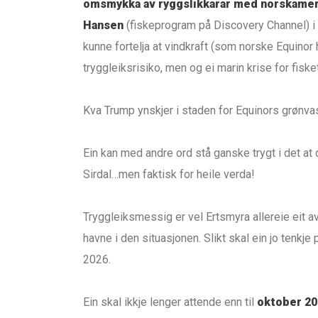
omsmykka av ryggslikkarar med norskamer
Hansen
(fiskeprogram på Discovery Channel) i
kunne fortelja at vindkraft (som norske Equinor h
tryggleiksrisiko, men og ei marin krise for fiske
Kva Trump ynskjer i staden for Equinors grønvas
Ein kan med andre ord stå ganske trygt i det at d
Sirdal…men faktisk for heile verda!
Tryggleiksmessig er vel Ertsmyra allereie eit
havne i den situasjonen. Slikt skal ein jo tenkj
2026.
Ein skal ikkje lenger attende enn til
oktober 20