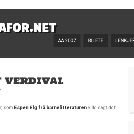
NAFOR.NET
AA 2007
BILETE
LENKJE
T VERDIVAL
S
ar, som
Espen Elg frå barnelitteraturen
ville sagt det: