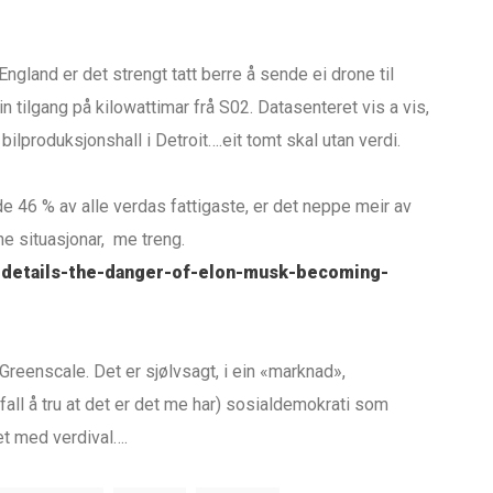
ngland er det strengt tatt berre å sende ei drone til
 tilgang på kilowattimar frå S02. Datasenteret vis a vis,
n bilproduksjonshall i Detroit….eit tomt skal utan verdi.
e 46 % av alle verdas fattigaste, er det neppe meir av
e situasjonar, me treng.
m-details-the-danger-of-elon-musk-becoming-
 Greenscale. Det er sjølvsagt, i ein «marknad»,
 fall å tru at det er det me har) sosialdemokrati som
et med verdival….