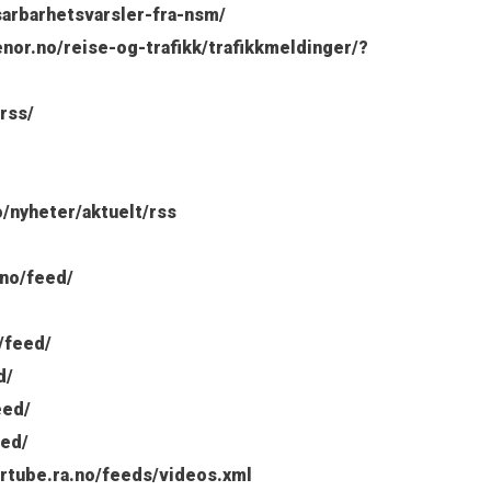
sarbarhetsvarsler-fra-nsm/
nor.no/reise-og-trafikk/trafikkmeldinger/?
rss/
/nyheter/aktuelt/rss
.no/feed/
/feed/
d/
eed/
eed/
ertube.ra.no/feeds/videos.xml