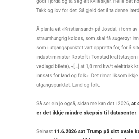
godt i jorda og ta seg eit kvileskjer. Heile det n
Takk og lov for det. Så gjeld det å ta denne læ
Å planta eit «Kristiansand» på Josdal, i form av 
straumhungrig koloss, som skal få sugerøyr inn
som i utgangspunktet vart oppretta for, for å sit
industriminister Rostoft i Tonstad kraftstasjon i
vedlagd bilete), «[…] at 1,8 mrd kw/t elektrisk kraf
innsats for land og folk». Det rimer liksom ikkje
utgangspunktet. Land og folk.
Så ser ein jo også, sidan me kan det i 2026,
at
er det ikkje mindre skepsis til datasenter
.
Seinast
11.6.2026 sat Trump på sitt ovale k