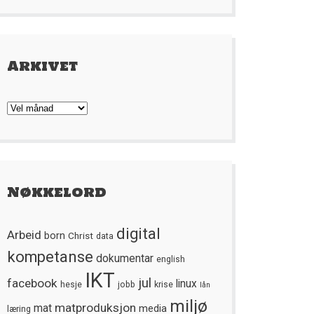
Arkivet
Arkivet
Nøkkelord
digital
Arbeid
born
Christ
data
kompetanse
dokumentar
english
IKT
jul
facebook
linux
hesje
jobb
krise
lån
miljø
matproduksjon
mat
media
læring