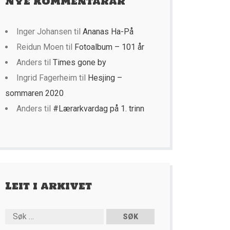
Nye kommentarar
Inger Johansen
til
Ananas Ha-På
Reidun Moen
til
Fotoalbum – 101 år
Anders
til
Times gone by
Ingrid Fagerheim
til
Hesjing –
sommaren 2020
Anders
til
#Lærarkvardag på 1. trinn
Leit i arkivet