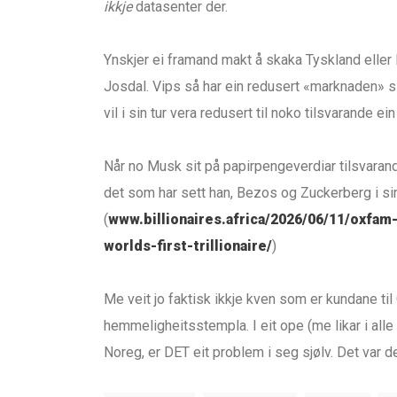
ikkje
datasenter der.
Ynskjer ei framand makt å skaka Tyskland eller E
Josdal. Vips så har ein redusert «marknaden» sin
vil i sin tur vera redusert til noko tilsvarande ei
Når no Musk sit på papirpengeverdiar tilsvarand
det som har sett han, Bezos og Zuckerberg i sin
(
www.billionaires.africa/2026/06/11/oxfa
worlds-first-trillionaire/
)
Me veit jo faktisk ikkje kven som er kundane til
hemmeligheitsstempla. I eit ope (me likar i alle
Noreg, er DET eit problem i seg sjølv. Det var d