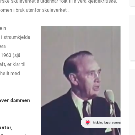
orske skuleverket å utdannar folk til å vera kjeldekritiske.
rdomen i bruk utanfor skuleverket…
ein
 i straumkjelda
era
 1963 (sjå
t, er klar til
 heilt med
 over dammen
ontor,