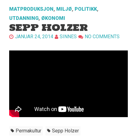
MATPRODUKSJON
,
MILJØ
,
POLITIKK
,
UTDANNING
,
ØKONOMI
SEPP HOLZER
JANUAR 24, 2014
SINNES
NO COMMENTS
Permakultur
Sepp Holzer