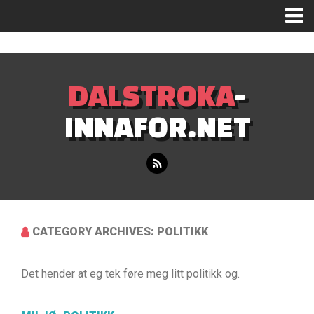
Mastodon
DALSTROKA
-
INNAFOR.NET
CATEGORY ARCHIVES: POLITIKK
Det hender at eg tek føre meg litt politikk og.