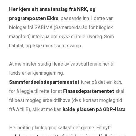
Her kjem eit anna innslag frå NRK, og
programposten Ekko
, passande inn. I dette var
biologar frå SABIMA (Samarbeidsråd for bilogisk
mangfold) intervjua om
myra
si rolle i Noreg. Som
habitat, og ikkje minst som
svamp
.
At me mister stadig fleire av vassbufferane her til
lands er ei kjennsgjerning.
Sammferdselsdepartementet
turer på det ein kan,
for å leggje til rette for at
Finansdepartementet
skal
få best mogleg arbeidtilhøve (dvs. kortast mogleg tid
frå A til B), slik at me kan
halde plassen på GDP-lista
.
Heilheitlig planlegging kallast det gjerne. Eit nytt