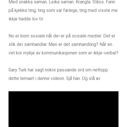
Med snakka saman. Leika saman. Krangla. Slåss. Fann
på kjekke ting, ting som var farlege, ting med visste me
ikkje hadde lov til.
No er born sosiale når dei er på sosiale medier. Det er
slik dei samhandlar. Men er det samhandling? Når en
vet kor mykje av kommunikasjonen som er ikkje-verbal?
Gary Turk har sagt nokre passande ord om nettopp
dette temaet i denne videon. Sjå han. Og slå av.