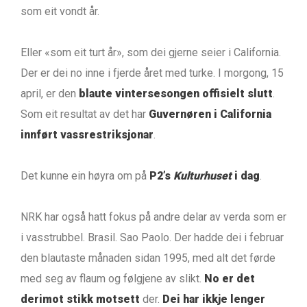
som eit vondt år.
Eller «som eit turt år», som dei gjerne seier i California.
Der er dei no inne i fjerde året med turke. I morgong, 15
april, er den
blaute vintersesongen offisielt slutt
.
Som eit resultat av det har
Guvernøren i California
innført vassrestriksjonar
.
Det kunne ein høyra om på
P2’s
Kulturhuset
i dag
.
NRK har også hatt fokus på andre delar av verda som er
i vasstrubbel. Brasil. Sao Paolo. Der hadde dei i februar
den blautaste månaden sidan 1995, med alt det førde
med seg av flaum og følgjene av slikt.
No er det
derimot stikk motsett
der.
Dei har ikkje lenger