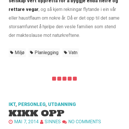
selskap vert oppretta for å byggje endå fleire og
rettare vegar
, og så kjem rekningar flytande i ein vår
eller haustflaum om nokre år. Då er det opp til det same
storsamfunnet å hjelpe den vesle familien som stend
der makteslause mot naturkreftene.
Miljø
Planlegging
Vatn
IKT
,
PERSONLEG
,
UTDANNING
KIKK OPP
MAI 7, 2014
SINNES
NO COMMENTS