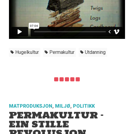
Hugelkultur
Permakultur
Utdanning
MATPRODUKSJON
,
MILJØ
,
POLITIKK
PERMAKULTUR –
EIN STILLE
REVOLUSJON