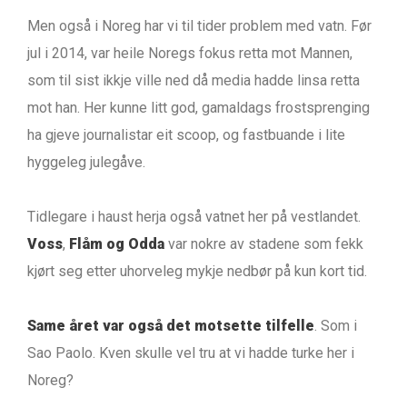
Men også i Noreg har vi til tider problem med vatn. Før
jul i 2014, var heile Noregs fokus retta mot Mannen,
som til sist ikkje ville ned då media hadde linsa retta
mot han. Her kunne litt god, gamaldags frostsprenging
ha gjeve journalistar eit scoop, og fastbuande i lite
hyggeleg julegåve.
Tidlegare i haust herja også vatnet her på vestlandet.
Voss
,
Flåm og Odda
var nokre av stadene som fekk
kjørt seg etter uhorveleg mykje nedbør på kun kort tid.
Same året var også det motsette tilfelle
. Som i
Sao Paolo. Kven skulle vel tru at vi hadde turke her i
Noreg?