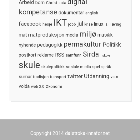
digital
Arbeid
born
Christ
data
kompetanse
dokumentar
english
IKT
jul
facebook
linux
hesje
jobb
krise
læring
lån
miljø
matproduksjon
mat
media
musikk
permakultur
Politikk
nyhende
pedagogikk
Sirdal
postkort
reklame
RSS
samfunn
skole
skule
skulepolitikk
spel
sosiale media
språk
Utdanning
twitter
sumar
tradisjon
transport
vatn
volda
web 2.0
Økonomi
Copyright 2014 dalstroka-innafor.net