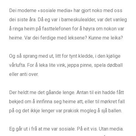
Dei moderne «sosiale media» har gjort noko med oss
dei siste åra. Då eg var i barneskulealder, var det vanleg
å ringa heim på fasttelefonen for å høyra om nokon var
heime. Var dei ferdige med leksene? Kunne me leika?
Og så sprang med ut, litt for tynt kledde, i den kjølige
vårlufta. For å leka lite vink, jeppa pinne, spela dødball
eller anti over.
Der heldt me det gåande lenge. Antan til ein hadde fått
bekjed om å innfinna seg heime att, eller til mørkret fall
på og det ikkje lenger var prakisk mogleg å sjå ballen.
Eg går ut i frå at me var sosiale. På eit vis. Utan media.