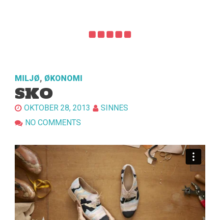
MILJØ
,
ØKONOMI
SKO
OKTOBER 28, 2013
SINNES
NO COMMENTS