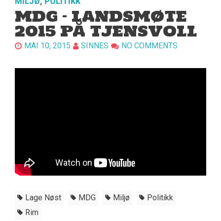
MILJØ
,
POLITIKK
MDG – LANDSMØTE
2015 PÅ TJENSVOLL
MAI 10, 2015
SINNES
NO COMMENTS
Lage Nøst
MDG
Miljø
Politikk
Rim