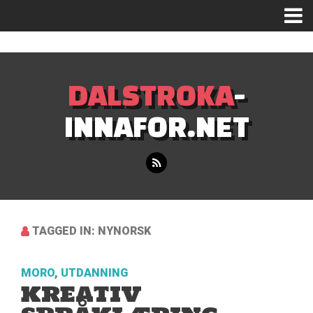
Mastodon
DALSTROKA
-
INNAFOR.NET
TAGGED IN: NYNORSK
MORO
,
UTDANNING
KREATIV