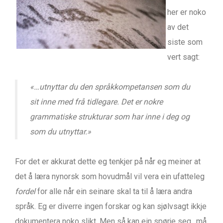
her er noko
av det
siste som
vert sagt:
«…utnyttar du den språkkompetansen som du
sit inne med frå tidlegare. Det er nokre
grammatiske strukturar som har inne i deg og
som du utnyttar.»
For det er akkurat dette eg tenkjer på når eg meiner at
det å læra nynorsk som hovudmål vil vera ein ufatteleg
fordel
for alle når ein seinare skal ta til å læra andra
språk. Eg er diverre ingen forskar og kan sjølvsagt ikkje
dokumentera noko slikt. Men så kan ein spørje seg…må