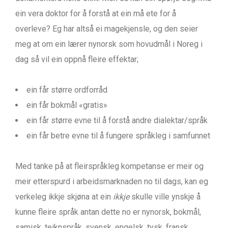
ein vera doktor for å forstå at ein må ete for å
overleve? Eg har altså ei magekjensle, og den seier
meg at om ein lærer nynorsk som hovudmål i Noreg i
dag så vil ein oppnå fleire effektar;
ein får større ordforråd
ein får bokmål «gratis»
ein får større evne til å forstå andre dialektar/språk
ein får betre evne til å fungere språkleg i samfunnet
Med tanke på at fleirspråkleg kompetanse er meir og
meir etterspurd i arbeidsmarknaden no til dags, kan eg
verkeleg ikkje skjøna at ein
ikkje
skulle ville ynskje å
kunne fleire språk antan dette no er nynorsk, bokmål,
samisk, teiknspråk, svensk, engelsk, tysk, fransk,