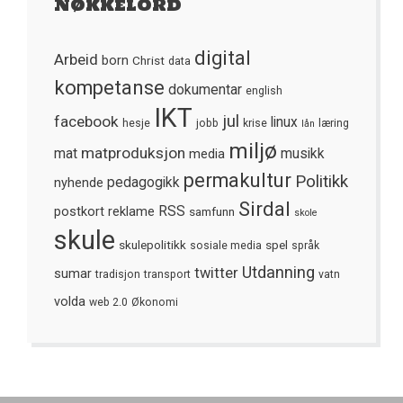
Nøkkelord
digital
Arbeid
born
Christ
data
kompetanse
dokumentar
english
IKT
jul
facebook
linux
hesje
jobb
krise
læring
lån
miljø
matproduksjon
mat
media
musikk
permakultur
Politikk
nyhende
pedagogikk
Sirdal
postkort
reklame
RSS
samfunn
skole
skule
skulepolitikk
spel
sosiale media
språk
Utdanning
twitter
sumar
tradisjon
transport
vatn
volda
web 2.0
Økonomi