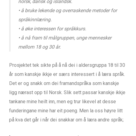
norsk, dansk og islandsk.
• å bruke lekende og overraskende metoder for
språkinnlæring.
• å øke interessen for språkkurs.
• å nå fram til målgruppen, unge mennesker
mellom 18 og 30 år.
Prosjektet tek sikte på å nå dei i aldersgruppa 18 til 30
år som kanskje ikkje er særs interessert i å læra språk.
Det er og snakk om dei framandspråka som kanskje
ligg nærast opp til Norsk. Slik sett passar kanskje ikkje
tankane mine heilt inn, men eg trur likevel at desse
funderingane mine har eit poeng. Men la oss høyre litt
på kva det går i når dei snakkar om å læra andre språk;