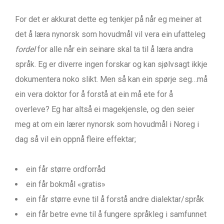
For det er akkurat dette eg tenkjer på når eg meiner at
det å læra nynorsk som hovudmål vil vera ein ufatteleg
fordel
for alle når ein seinare skal ta til å læra andra
språk. Eg er diverre ingen forskar og kan sjølvsagt ikkje
dokumentera noko slikt. Men så kan ein spørje seg…må
ein vera doktor for å forstå at ein må ete for å
overleve? Eg har altså ei magekjensle, og den seier
meg at om ein lærer nynorsk som hovudmål i Noreg i
dag så vil ein oppnå fleire effektar;
ein får større ordforråd
ein får bokmål «gratis»
ein får større evne til å forstå andre dialektar/språk
ein får betre evne til å fungere språkleg i samfunnet