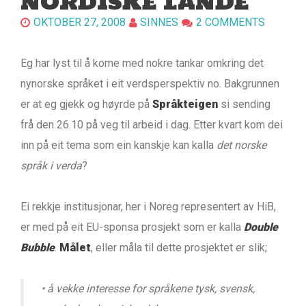
NORDISKE LANDE
OKTOBER 27, 2008
SINNES
2 COMMENTS
Eg har lyst til å kome med nokre tankar omkring det
nynorske språket i eit verdsperspektiv no. Bakgrunnen
er at eg gjekk og høyrde på
Språkteigen
si sending
frå den 26.10 på veg til arbeid i dag. Etter kvart kom dei
inn på eit tema som ein kanskje kan kalla
det norske
språk i verda
?
Ei rekkje institusjonar, her i Noreg representert av HiB,
er med på eit EU-sponsa prosjekt som er kalla
Double
Bubble
.
Målet
, eller måla til dette prosjektet er slik;
• å vekke interesse for språkene tysk, svensk,