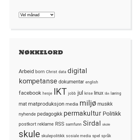
Arkivet
Nøkkelord
digital
Arbeid
born
Christ
data
kompetanse
dokumentar
english
IKT
jul
facebook
linux
hesje
jobb
krise
læring
lån
miljø
matproduksjon
mat
media
musikk
permakultur
Politikk
nyhende
pedagogikk
Sirdal
postkort
reklame
RSS
samfunn
skole
skule
skulepolitikk
spel
sosiale media
språk