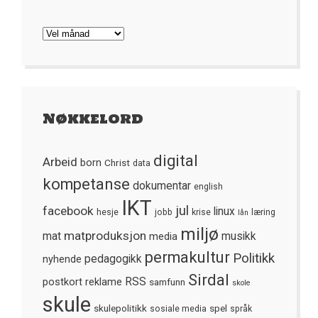
Arkivet
Nøkkelord
digital
Arbeid
born
Christ
data
kompetanse
dokumentar
english
IKT
jul
facebook
linux
hesje
jobb
krise
læring
lån
miljø
matproduksjon
mat
media
musikk
permakultur
Politikk
nyhende
pedagogikk
Sirdal
postkort
reklame
RSS
samfunn
skole
skule
skulepolitikk
spel
sosiale media
språk