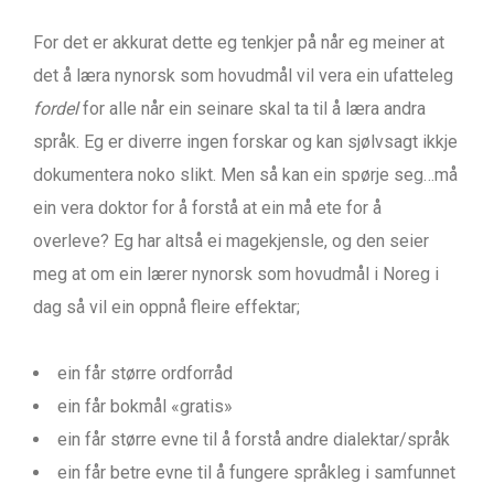
For det er akkurat dette eg tenkjer på når eg meiner at
det å læra nynorsk som hovudmål vil vera ein ufatteleg
fordel
for alle når ein seinare skal ta til å læra andra
språk. Eg er diverre ingen forskar og kan sjølvsagt ikkje
dokumentera noko slikt. Men så kan ein spørje seg…må
ein vera doktor for å forstå at ein må ete for å
overleve? Eg har altså ei magekjensle, og den seier
meg at om ein lærer nynorsk som hovudmål i Noreg i
dag så vil ein oppnå fleire effektar;
ein får større ordforråd
ein får bokmål «gratis»
ein får større evne til å forstå andre dialektar/språk
ein får betre evne til å fungere språkleg i samfunnet