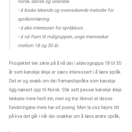
norsk, dansk og islandsk.
• å bruke lekende og overraskende metoder for
språkinnlæring.
• å øke interessen for språkkurs.
• å nå fram til målgruppen, unge mennesker
mellom 18 og 30 år.
Prosjektet tek sikte på å nå dei i aldersgruppa 18 til 30
år som kanskje ikkje er særs interessert i å læra språk.
Det er og snakk om dei framandspråka som kanskje
ligg nærast opp til Norsk. Slik sett passar kanskje ikkje
tankane mine heilt inn, men eg trur likevel at desse
funderingane mine har eit poeng. Men la oss høyre litt
på kva det går i når dei snakkar om å læra andre språk;