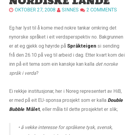
NORDISKE LANDE
OKTOBER 27, 2008
SINNES
2 COMMENTS
Eg har lyst til å kome med nokre tankar omkring det
nynorske språket i eit verdsperspektiv no. Bakgrunnen
er at eg gjekk og høyrde på
Språkteigen
si sending
frå den 26.10 på veg til arbeid i dag. Etter kvart kom dei
inn på eit tema som ein kanskje kan kalla
det norske
språk i verda
?
Ei rekkje institusjonar, her i Noreg representert av HiB,
er med på eit EU-sponsa prosjekt som er kalla
Double
Bubble
.
Målet
, eller måla til dette prosjektet er slik;
• å vekke interesse for språkene tysk, svensk,