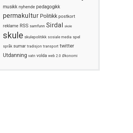
musikk
nyhende
pedagogikk
permakultur
Politikk
postkort
Sirdal
reklame
RSS
samfunn
skole
skule
skulepolitikk
spel
sosiale media
twitter
sumar
språk
tradisjon
transport
Utdanning
volda
vatn
web 2.0
Økonomi