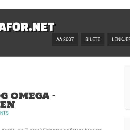
NAFOR.NET
AA 2007
BILETE
LENKJE
OG OMEGA –
REN
NTS