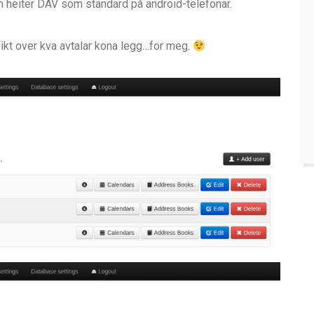
om heiter DAV som standard på android-telefonar.
sikt over kva avtalar kona legg…for meg.