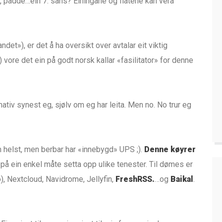
, padde…ein 7. sans? Einingane og flatene kan vera
andet»), er det å ha oversikt over avtalar eit viktig
 vore det ein på godt norsk kallar «fasilitator» for denne
nativ synest eg, sjølv om eg har leita. Men no. No trur eg
m helst, men berbar har «innebygd» UPS ;).
Denne køyrer
på ein enkel måte setta opp ulike tenester. Til dømes er
jo), Nextcloud, Navidrome, Jellyfin,
FreshRSS.
…og
Baikal
.