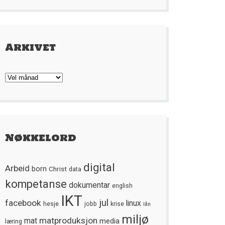
Arkivet
Arkivet
Nøkkelord
digital
Arbeid
born
Christ
data
kompetanse
dokumentar
english
IKT
jul
facebook
linux
hesje
jobb
krise
lån
miljø
matproduksjon
mat
media
læring