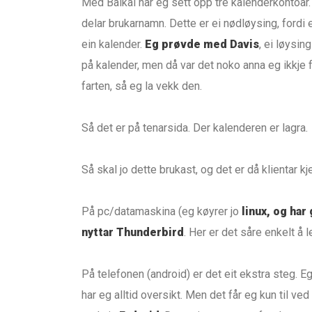
Med Baikal har eg sett opp tre kalenderkontoar. Ei
delar brukarnamn. Dette er ei nødløysing, fordi e
ein kalender.
Eg prøvde med Davis
, ei løysin
på kalender, men då var det noko anna eg ikkje fe
farten, så eg la vekk den.
Så det er på tenarsida. Der kalenderen er lagra.
Så skal jo dette brukast, og det er då klientar kje
På pc/datamaskina (eg køyrer jo
linux, og har 
nyttar Thunderbird
. Her er det såre enkelt å 
På telefonen (android) er det eit ekstra steg. 
har eg alltid oversikt. Men det får eg kun til ve