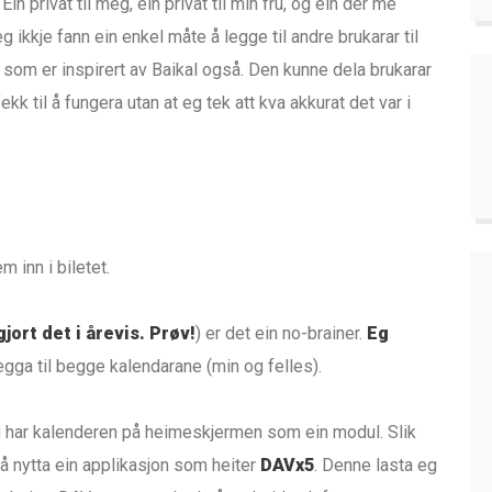
n privat til meg, ein privat til min fru, og ein der me
g ikkje fann ein enkel måte å legge til andre brukarar til
g som er inspirert av Baikal også. Den kunne dela brukarar
kk til å fungera utan at eg tek att kva akkurat det var i
m inn i biletet.
gjort det i årevis. Prøv!
) er det ein no-brainer.
Eg
legga til begge kalendarane (min og felles).
Eg har kalenderen på heimeskjermen som ein modul. Slik
d å nytta ein applikasjon som heiter
DAVx5
. Denne lasta eg