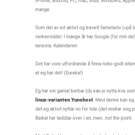
iPhone, android, PC, mac, linux, Windows, Apple
mange.
Som del av eit aktivt og travelt famelieliv («på l
verkemiddel. I mange år har Google (for min del)
tenesta. Kalenderen.
Det har vore utfordrande å finna noko godt alter
at eg har det! (Eureka!)
Eg har ein gamal berbar (du kan jo nytta kva so
linux-varianten Yunohost
. Med denne kan eg 
det eg aktivt nyttar no for tide (det endrar seg 
Baikal har tøddlar over i`en, men…not the point.