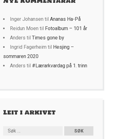
Nye kommentarar
Inger Johansen
til
Ananas Ha-På
Reidun Moen
til
Fotoalbum – 101 år
Anders
til
Times gone by
Ingrid Fagerheim
til
Hesjing –
sommaren 2020
Anders
til
#Lærarkvardag på 1. trinn
Leit i arkivet