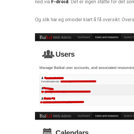
ned via
F-droid
. Det er ingen støtte for det s
Og slik har eg omsider klart å få oversikt. Over