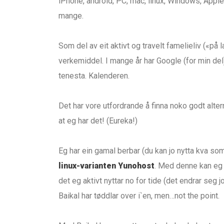
iPhone, android, PC, mac, linux, Windows, Apple
mange.
Som del av eit aktivt og travelt famelieliv («på l
verkemiddel. I mange år har Google (for min del)
tenesta. Kalenderen.
Det har vore utfordrande å finna noko godt alter
at eg har det! (Eureka!)
Eg har ein gamal berbar (du kan jo nytta kva so
linux-varianten Yunohost
. Med denne kan eg 
det eg aktivt nyttar no for tide (det endrar seg 
Baikal har tøddlar over i`en, men…not the point.