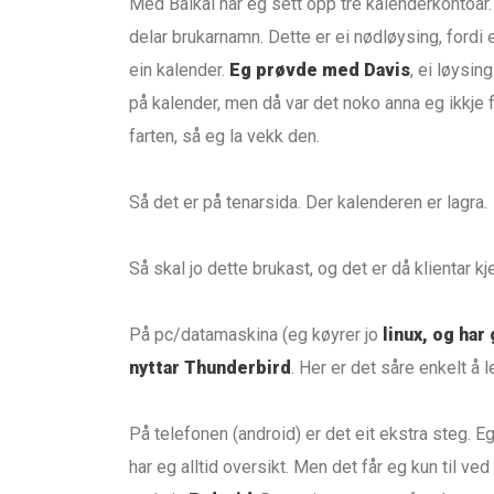
Med Baikal har eg sett opp tre kalenderkontoar. Ei
delar brukarnamn. Dette er ei nødløysing, fordi e
ein kalender.
Eg prøvde med Davis
, ei løysin
på kalender, men då var det noko anna eg ikkje fe
farten, så eg la vekk den.
Så det er på tenarsida. Der kalenderen er lagra.
Så skal jo dette brukast, og det er då klientar kje
På pc/datamaskina (eg køyrer jo
linux, og har 
nyttar Thunderbird
. Her er det såre enkelt å 
På telefonen (android) er det eit ekstra steg. 
har eg alltid oversikt. Men det får eg kun til ve