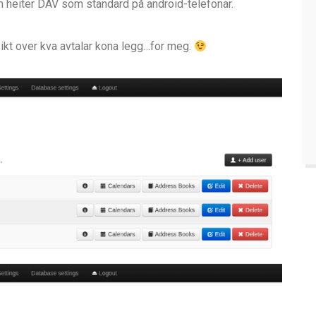
om heiter DAV som standard på android-telefonar.
sikt over kva avtalar kona legg…for meg.