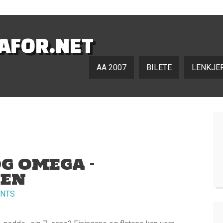
NAFOR.NET
AA 2007
BILETE
LENKJE
OG OMEGA –
REN
NTS