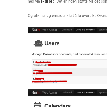
ned via
F-droid
. Det er ingen støtte for det s
Og slik har eg omsider klart å få oversikt. Over