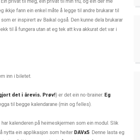
n privat til meg, ein privat til min fru, og ein der me
g ikkje fann ein enkel måte å legge til andre brukarar til
g som er inspirert av Baikal også. Den kunne dela brukarar
kk til å fungera utan at eg tek att kva akkurat det var i
m inn i biletet.
gjort det i årevis. Prøv!
) er det ein no-brainer.
Eg
legga til begge kalendarane (min og felles).
Eg har kalenderen på heimeskjermen som ein modul. Slik
d å nytta ein applikasjon som heiter
DAVx5
. Denne lasta eg