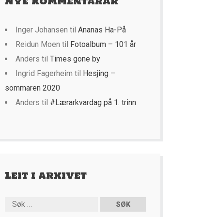
Nye kommentarar
Inger Johansen
til
Ananas Ha-På
Reidun Moen
til
Fotoalbum – 101 år
Anders
til
Times gone by
Ingrid Fagerheim
til
Hesjing –
sommaren 2020
Anders
til
#Lærarkvardag på 1. trinn
Leit i arkivet