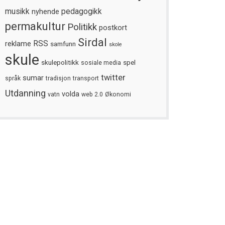
musikk
nyhende
pedagogikk
permakultur
Politikk
postkort
Sirdal
reklame
RSS
samfunn
skole
skule
skulepolitikk
spel
sosiale media
twitter
sumar
språk
tradisjon
transport
Utdanning
volda
vatn
web 2.0
Økonomi