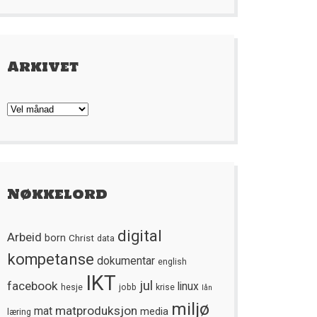
Arkivet
Arkivet
Nøkkelord
digital
Arbeid
born
Christ
data
kompetanse
dokumentar
english
IKT
jul
facebook
linux
hesje
jobb
krise
lån
miljø
matproduksjon
mat
media
læring