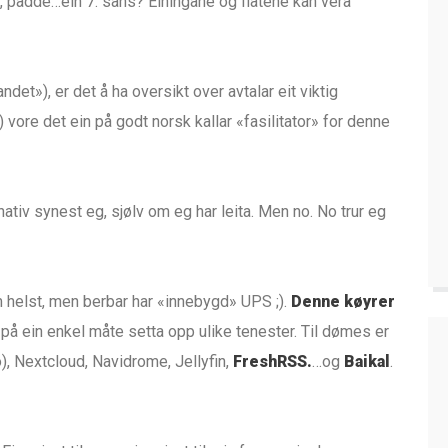
, padde…ein 7. sans? Einingane og flatene kan vera
andet»), er det å ha oversikt over avtalar eit viktig
 vore det ein på godt norsk kallar «fasilitator» for denne
nativ synest eg, sjølv om eg har leita. Men no. No trur eg
m helst, men berbar har «innebygd» UPS ;).
Denne køyrer
på ein enkel måte setta opp ulike tenester. Til dømes er
jo), Nextcloud, Navidrome, Jellyfin,
FreshRSS.
…og
Baikal
.