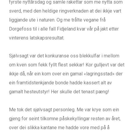
fyrste nyttårsdag og samle rakettar som me nytta som
sverd, med den heldige ringverknaden at dei ikkje vart
liggjande ute i naturen. Og me trålte vegane frå
Dorgefoss til i alle fall Fidjeland kvar vår på jakt etter
vinterens latskapsresultat.
Sjølvsagt var det konkuranse oss blekkulfar i mellom
om kven som fekk fyllt flest sekkar! Kor gulljevt var det
ikkje då, når ein kom over ein gamal «lagringsstad» der
ein framtidstenkjande bonde hadde kassert alt av
gamalt hesteutstyr! Her skulle det tenast pæng!
Me tok det sjølvsagt personleg. Me var krye som ein
gjeng for seint tilkomne påskekyllingar resten av året,
over dei slikka kantane me hadde vore med på å