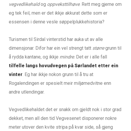
vegvedlikehald
og
oppveksttilhøve
. Rett meg gjerne om
eg tek feil, men er det ikkje akkurat dette som er
essensen i denne vesle søppelplukkehistoria?
Turismen til Sirdal vinterstid har auka ut av alle
dimensjonar. Difor har ein vel strengt tatt
større
grunn til
å rydda kantane, og ikkje
mindre
. Det er i alle fall
tilfelle langs hovudvegen på Sørlandet etter ein
vinter
. Eg har ikkje nokon grunn til å tru at
Rogalendingen er spesielt meir miljømedvitne enn
andre utlendingar.
Vegvedlikehaldet det er snakk om gjeldt nok i stor grad
dekket, men all den tid Vegvesenet disponerer nokre
meter utover den kvite stripa på kvar side, så gjeng