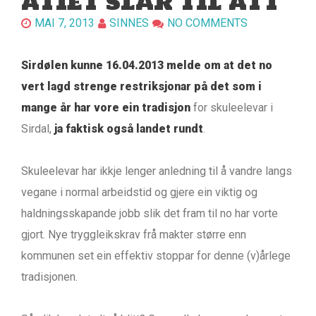
ATIET SLÅR TIL ATT
MAI 7, 2013
SINNES
NO COMMENTS
Sirdølen kunne 16.04.2013 melde om at det no
vert lagd strenge restriksjonar på det som i
mange år har vore ein tradisjon
for skuleelevar i
Sirdal,
ja faktisk også landet rundt
.
Skuleelevar har ikkje lenger anledning til å vandre langs
vegane i normal arbeidstid og gjere ein viktig og
haldningsskapande jobb slik det fram til no har vorte
gjort. Nye tryggleikskrav frå makter større enn
kommunen set ein effektiv stoppar for denne (v)årlege
tradisjonen.