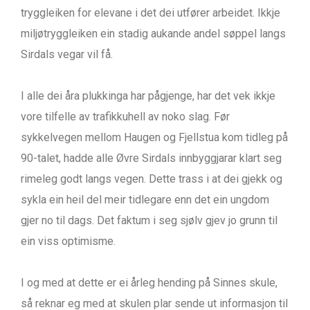
tryggleiken for elevane i det dei utfører arbeidet. Ikkje
miljøtryggleiken ein stadig aukande andel søppel langs
Sirdals vegar vil få.
I alle dei åra plukkinga har pågjenge, har det vek ikkje
vore tilfelle av trafikkuhell av noko slag. Før
sykkelvegen mellom Haugen og Fjellstua kom tidleg på
90-talet, hadde alle Øvre Sirdals innbyggjarar klart seg
rimeleg godt langs vegen. Dette trass i at dei gjekk og
sykla ein heil del meir tidlegare enn det ein ungdom
gjer no til dags. Det faktum i seg sjølv gjev jo grunn til
ein viss optimisme.
I og med at dette er ei årleg hending på Sinnes skule,
så reknar eg med at skulen plar sende ut informasjon til