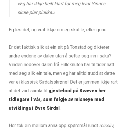
«Eg har ikkje heilt klart for meg kvar Sinnes
skule plar plukke.»
Eg les det, og veit ikkje om eg skal le, eller grine.
Er det faktisk slik at ein sit på Tonstad og dikterer
andre endene av dalen utan å settje seg inn i saka?
Vinden nedover dalen frå Hilleknuten har til tider hatt
med seg slik ein tale, men eg har alltid trudd at dette
var ei klassisk Sirdalsskrøne! Det er jammen ikkje rart
at det vart samla til
gjestebod på Kvæven her
tidlegare i vår, som følgje av misnøye med
utviklinga i Øvre Sirdal
.
Her tok ein mellom anna opp spørsmål rundt
reiseliv
,