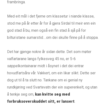
frambringa.
Med eit mål i det fjerne om klassetur i niande klasse,
stod me på år etter år for å gjera Sirdal til meir enn ein
god stad å bu, men også ein fin stad å sjå på for
bilturistane sumarstid….om dei skulle finne på å stoppa.
Det har gjenge nokre år sidan dette. Det som møter
valfartarane langs fylkesveg 45 no, er 5-6
søppelkontainarar midt i åsynet i det dei entrar
hovudfartsåra vår. Vakkert, om ein likar slikt. Dette ser
dog ut til å ta slutt no. Tankane om ei genial ny
rundkjøring ved Svartevatn der ein superenkelt, og utan
å tenkje seg om,
kan kvitte seg med
forbruksoverskuddet sitt, er lansert
.