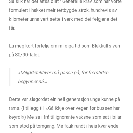
Så slik har det altså blitt? Generelle krav som har vorte
formulert i hakket meir tettbygde strøk, hundrevis av
kilometer unna vert sette i verk med dei følgjene det
får.
La meg kort fortelje om mi eiga tid som Blekkulfs ven
på 80/90-talet.
«Miljødetektiver må passe på, for fremtiden
begynner nå.»
Dette var slagordet ein heil generasjon unge kunne på
rams. (I tillegg til: «Gå ikkje over vegen før bussen har
køyrd!») Me sa i frå til ignorante vaksne som sat i bilar
som stod på tomgang. Me fauk rundt i heia kvar ende