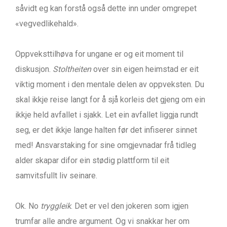
såvidt eg kan forstå også dette inn under omgrepet
«vegvedlikehald».
Oppveksttilhøva for ungane er og eit moment til
diskusjon.
Stoltheiten
over sin eigen heimstad er eit
viktig moment i den mentale delen av oppveksten. Du
skal ikkje reise langt for å sjå korleis det gjeng om ein
ikkje held avfallet i sjakk. Let ein avfallet liggja rundt
seg, er det ikkje lange halten før det infiserer sinnet
med! Ansvarstaking for sine omgjevnadar frå tidleg
alder skapar difor ein stødig plattform til eit
samvitsfullt liv seinare.
Ok. No
tryggleik
. Det er vel den jokeren som igjen
trumfar alle andre argument. Og vi snakkar her om