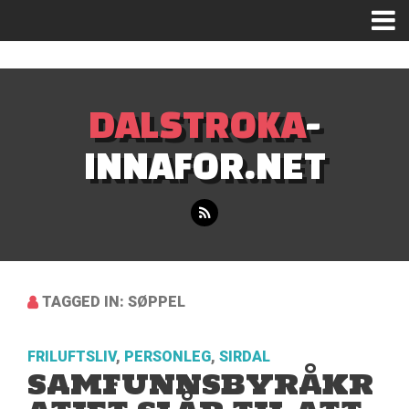
Mastodon
DALSTROKA
-
INNAFOR.NET
TAGGED IN: SØPPEL
FRILUFTSLIV
,
PERSONLEG
,
SIRDAL
SAMFUNNSBYRÅKR