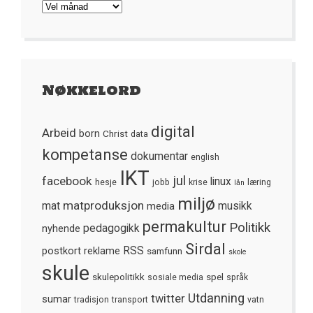
Arkivet
Nøkkelord
digital
Arbeid
born
Christ
data
kompetanse
dokumentar
english
IKT
jul
facebook
linux
hesje
jobb
krise
læring
lån
miljø
matproduksjon
mat
media
musikk
permakultur
Politikk
nyhende
pedagogikk
Sirdal
postkort
reklame
RSS
samfunn
skole
skule
skulepolitikk
spel
sosiale media
språk
Utdanning
twitter
sumar
tradisjon
transport
vatn