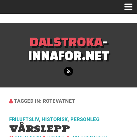
Mastodon
DALSTROKA
-
INNAFOR.NET
TAGGED IN: ROTEVATNET
FRILUFTSLIV
,
HISTORISK
,
PERSONLEG
VÅRSLEPP