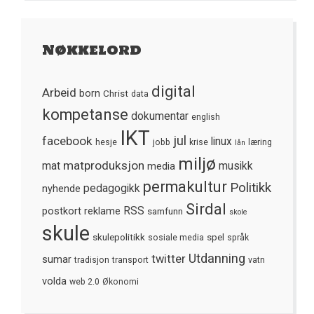
Nøkkelord
digital
Arbeid
born
Christ
data
kompetanse
dokumentar
english
IKT
jul
facebook
linux
hesje
jobb
krise
læring
lån
miljø
matproduksjon
mat
media
musikk
permakultur
Politikk
nyhende
pedagogikk
Sirdal
postkort
reklame
RSS
samfunn
skole
skule
skulepolitikk
spel
sosiale media
språk
Utdanning
twitter
sumar
tradisjon
transport
vatn
volda
web 2.0
Økonomi