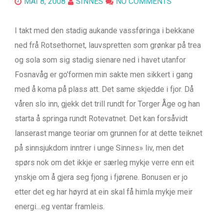
MAI 8, 2008
SINNES
NO COMMENTS
I takt med den stadig aukande vassføringa i bekkane
ned frå Rotsethornet, lauvspretten som grønkar på trea
og sola som sig stadig sienare ned i havet utanfor
Fosnavåg er go’formen min sakte men sikkert i gang
med å koma på plass att. Det same skjedde i fjor. Då
våren slo inn, gjekk det trill rundt for Torger Åge og han
starta å springa rundt Rotevatnet. Det kan forsåvidt
lanserast mange teoriar om grunnen for at dette teiknet
på sinnsjukdom inntrer i unge Sinnes» liv, men det
spørs nok om det ikkje er særleg mykje verre enn eit
ynskje om å gjera seg fjong i fjørene. Bonusen er jo
etter det eg har høyrd at ein skal få himla mykje meir
energi…eg ventar framleis.