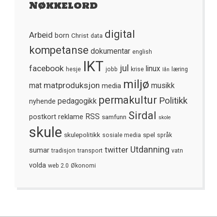
Nøkkelord
digital
Arbeid
born
Christ
data
kompetanse
dokumentar
english
IKT
jul
facebook
linux
hesje
jobb
krise
læring
lån
miljø
matproduksjon
mat
media
musikk
permakultur
Politikk
nyhende
pedagogikk
Sirdal
postkort
reklame
RSS
samfunn
skole
skule
skulepolitikk
spel
sosiale media
språk
Utdanning
twitter
sumar
tradisjon
transport
vatn
volda
web 2.0
Økonomi