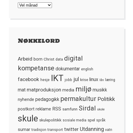
Arkivet
Nøkkelord
digital
Arbeid
born
Christ
data
kompetanse
dokumentar
english
IKT
jul
facebook
linux
hesje
jobb
krise
læring
lån
miljø
matproduksjon
mat
media
musikk
permakultur
Politikk
nyhende
pedagogikk
Sirdal
postkort
reklame
RSS
samfunn
skole
skule
skulepolitikk
spel
sosiale media
språk
Utdanning
twitter
sumar
tradisjon
transport
vatn