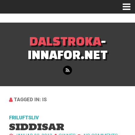
Mastodon
DALSTROKA
-
INNAFOR.NET
TAGGED IN: IS
FRILUFTSLIV
SIDDISAR