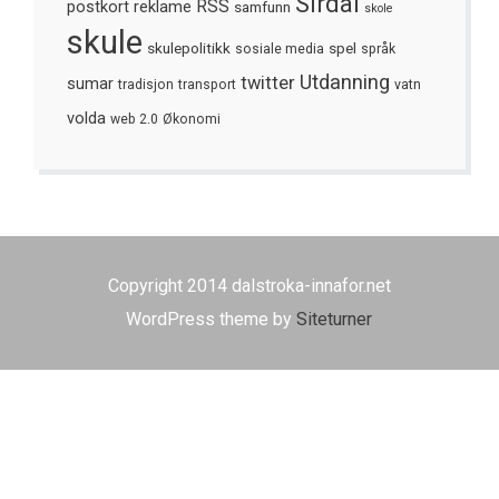
Sirdal
postkort
reklame
RSS
samfunn
skole
skule
skulepolitikk
spel
sosiale media
språk
Utdanning
twitter
sumar
tradisjon
transport
vatn
volda
web 2.0
Økonomi
Copyright 2014 dalstroka-innafor.net
WordPress theme by
Siteturner