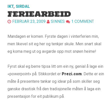
IKT
,
SIRDAL
FERIEARBEID
FEBRUAR 23, 2009
SINNES
1 COMMENT
Mandagen er komen. Fyrste dagen i vinterferien min,
men likevel sit eg her og tenkjer skule. Men snart skal
eg koma meg ut og avgarde opp mot snøen heime!
Fyrst skal eg berre tipsa litt om ein ny, genial å lage ein
«powerpoint» på. Stikkordet er
Prezi.com
. Dette er ein
måte å presentere tankar og idear på som skiller seg
ganske drastisk frå den tradisjonelle måten å laga ein
presentasjon for eit publikum på.