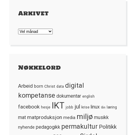
Arkivet
Arkivet
Nøkkelord
digital
Arbeid
born
Christ
data
kompetanse
dokumentar
english
IKT
jul
facebook
linux
hesje
jobb
krise
læring
lån
miljø
matproduksjon
mat
media
musikk
permakultur
Politikk
nyhende
pedagogikk