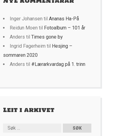
Nye kommentarar
Inger Johansen
til
Ananas Ha-På
Reidun Moen
til
Fotoalbum – 101 år
Anders
til
Times gone by
Ingrid Fagerheim
til
Hesjing –
sommaren 2020
Anders
til
#Lærarkvardag på 1. trinn
Leit i arkivet