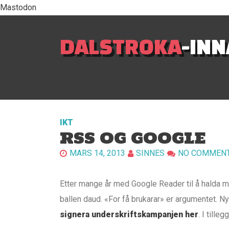
Mastodon
DALSTROKA
-IN
IKT
RSS OG GOOGLE
MARS 14, 2013
SINNES
NO COMMEN
Etter mange år med Google Reader til å halda me
ballen daud. «For få brukarar» er argumentet. N
signera underskriftskampanjen her
. I tille