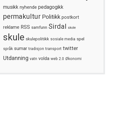
musikk
nyhende
pedagogikk
permakultur
Politikk
postkort
Sirdal
reklame
RSS
samfunn
skole
skule
skulepolitikk
spel
sosiale media
twitter
sumar
språk
tradisjon
transport
Utdanning
volda
vatn
web 2.0
Økonomi