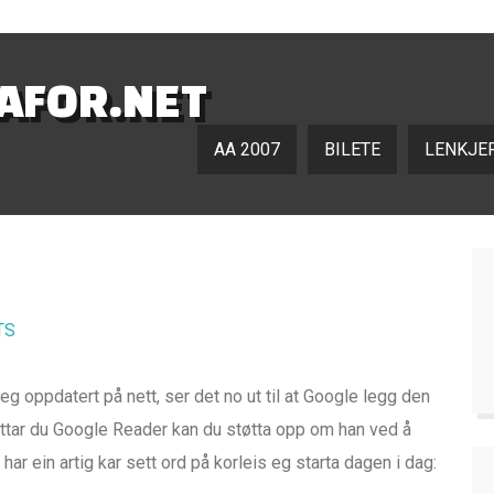
NAFOR.NET
AA 2007
BILETE
LENKJE
TS
g oppdatert på nett, ser det no ut til at Google legg den
yttar du Google Reader kan du støtta opp om han ved å
gg har ein artig kar sett ord på korleis eg starta dagen i dag: