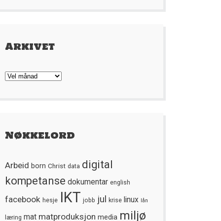
Arkivet
Arkivet
Nøkkelord
digital
Arbeid
born
Christ
data
kompetanse
dokumentar
english
IKT
jul
facebook
linux
hesje
jobb
krise
lån
miljø
matproduksjon
mat
media
læring