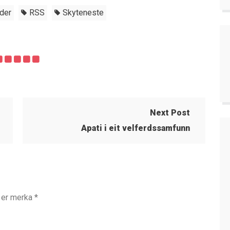
der
RSS
Skyteneste
Next Post
Apati i eit velferdssamfunn
t er merka
*