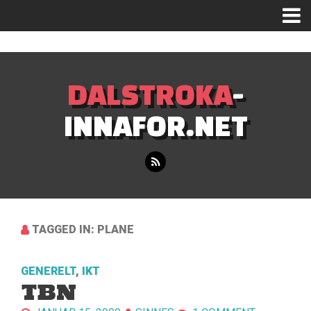
Mastodon
DALSTROKA
-
INNAFOR.NET
TAGGED IN: PLANE
GENERELT
,
IKT
TBN