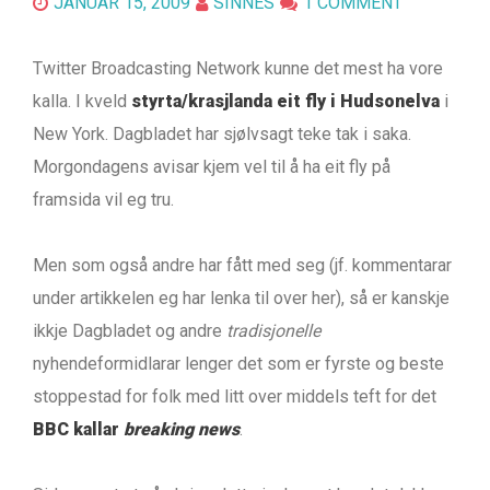
JANUAR 15, 2009
SINNES
1 COMMENT
Twitter Broadcasting Network kunne det mest ha vore
kalla. I kveld
styrta/krasjlanda eit fly i Hudsonelva
i
New York. Dagbladet har sjølvsagt teke tak i saka.
Morgondagens avisar kjem vel til å ha eit fly på
framsida vil eg tru.
Men som også andre har fått med seg (jf. kommentarar
under artikkelen eg har lenka til over her), så er kanskje
ikkje Dagbladet og andre
tradisjonelle
nyhendeformidlarar lenger det som er fyrste og beste
stoppestad for folk med litt over middels teft for det
BBC kallar
breaking news
.