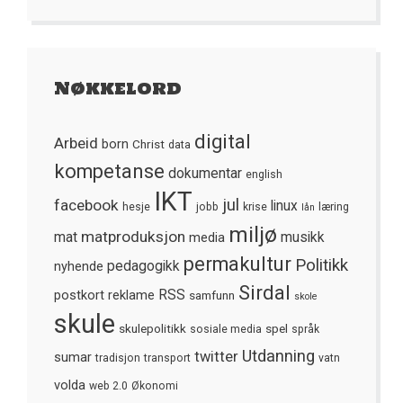
Nøkkelord
digital
Arbeid
born
Christ
data
kompetanse
dokumentar
english
IKT
jul
facebook
linux
hesje
jobb
krise
læring
lån
miljø
matproduksjon
mat
media
musikk
permakultur
Politikk
nyhende
pedagogikk
Sirdal
postkort
reklame
RSS
samfunn
skole
skule
skulepolitikk
spel
sosiale media
språk
Utdanning
twitter
sumar
tradisjon
transport
vatn
volda
web 2.0
Økonomi