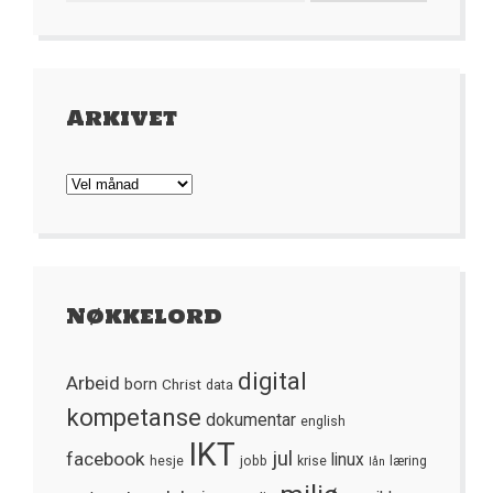
Arkivet
Arkivet
Nøkkelord
digital
Arbeid
born
Christ
data
kompetanse
dokumentar
english
IKT
jul
facebook
linux
hesje
jobb
krise
læring
lån