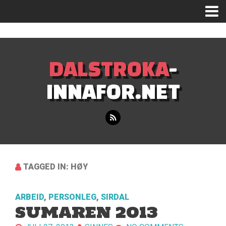
Mastodon
DALSTROKA
-
INNAFOR.NET
TAGGED IN: HØY
ARBEID
,
PERSONLEG
,
SIRDAL
SUMAREN 2013