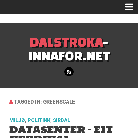
Mastodon
DALSTROKA
-
INNAFOR.NET
TAGGED IN: GREENSCALE
MILJØ
,
POLITIKK
,
SIRDAL
DATASENTER – EIT