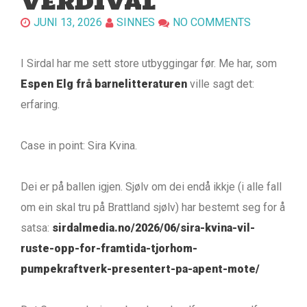
VERDIVAL
JUNI 13, 2026
SINNES
NO COMMENTS
I Sirdal har me sett store utbyggingar før. Me har, som
Espen Elg frå barnelitteraturen
ville sagt det:
erfaring.
Case in point: Sira Kvina.
Dei er på ballen igjen. Sjølv om dei endå ikkje (i alle fall
om ein skal tru på Brattland sjølv) har bestemt seg for å
satsa:
sirdalmedia.no/2026/06/sira-kvina-vil-
ruste-opp-for-framtida-tjorhom-
pumpekraftverk-presentert-pa-apent-mote/