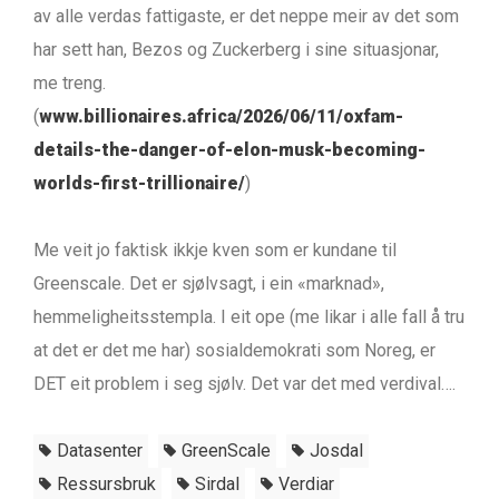
av alle verdas fattigaste, er det neppe meir av det som
har sett han, Bezos og Zuckerberg i sine situasjonar,
me treng.
(
www.billionaires.africa/2026/06/11/oxfam-
details-the-danger-of-elon-musk-becoming-
worlds-first-trillionaire/
)
Me veit jo faktisk ikkje kven som er kundane til
Greenscale. Det er sjølvsagt, i ein «marknad»,
hemmeligheitsstempla. I eit ope (me likar i alle fall å tru
at det er det me har) sosialdemokrati som Noreg, er
DET eit problem i seg sjølv. Det var det med verdival….
Datasenter
GreenScale
Josdal
Ressursbruk
Sirdal
Verdiar