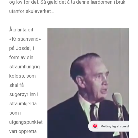
og lov for det. Så gjeld det å ta denne lærdomen i bruk
utanfor skuleverket…
Å planta eit
«Kristiansand»
på Josdal, i
form av ein
straumhungrig
koloss, som
skal få
sugerøyr inn i
straumkjelda
som i
utgangspunktet
vart oppretta