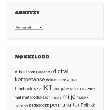
Arkivet
Arkivet
Nøkkelord
digital
Arbeid
born
Christ
data
kompetanse
dokumentar
english
IKT
jul
facebook
linux
hesje
jobb
krise
læring
lån
miljø
matproduksjon
mat
media
musikk
permakultur
Politikk
nyhende
pedagogikk