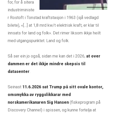
for, for å sitera
industriministe
r Rostoft i Tonstad kraftstasjon i 1963 (sjå vedlagd
bilete), «[…] at 1,8 mrd kw/t elektrisk kraft, er klar til
innsats for land og folk». Det rimer liksom ikkje heilt
med utgangspunktet. Land og folk.
Så ser ein jo også, sidan me kan det i 2026,
at over
dammen er det ikkje mindre skepsis til
datasenter
.
Seinast
11.6.2026 sat Trump på sitt ovale kontor,
omsmykka av ryggslikkarar med
norskamerikanaren Sig Hansen
(fiskeprogram på
Discovery Channel) i spissen, og kunne fortelja at