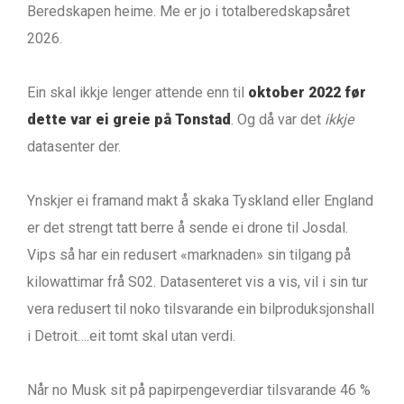
Beredskapen heime. Me er jo i totalberedskapsåret
2026.
Ein skal ikkje lenger attende enn til
oktober 2022 før
dette var ei greie på Tonstad
. Og då var det
ikkje
datasenter der.
Ynskjer ei framand makt å skaka Tyskland eller England
er det strengt tatt berre å sende ei drone til Josdal.
Vips så har ein redusert «marknaden» sin tilgang på
kilowattimar frå S02. Datasenteret vis a vis, vil i sin tur
vera redusert til noko tilsvarande ein bilproduksjonshall
i Detroit….eit tomt skal utan verdi.
Når no Musk sit på papirpengeverdiar tilsvarande 46 %