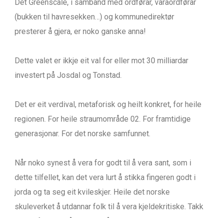
Det Greenscale, i samband med ordførar, varaordførar
(bukken til havresekken…) og kommunedirektør
presterer å gjera, er noko ganske anna!
Dette valet er ikkje eit val for eller mot 30 milliardar
investert på Josdal og Tonstad.
Det er eit verdival, metaforisk og heilt konkret, for heile
regionen. For heile straumområde 02. For framtidige
generasjonar. For det norske samfunnet.
Når noko synest å vera for godt til å vera sant, som i
dette tilfellet, kan det vera lurt å stikka fingeren godt i
jorda og ta seg eit kvileskjer. Heile det norske
skuleverket å utdannar folk til å vera kjeldekritiske. Takk