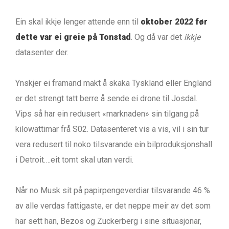
Ein skal ikkje lenger attende enn til
oktober 2022 før
dette var ei greie på Tonstad
. Og då var det
ikkje
datasenter der.
Ynskjer ei framand makt å skaka Tyskland eller England
er det strengt tatt berre å sende ei drone til Josdal.
Vips så har ein redusert «marknaden» sin tilgang på
kilowattimar frå S02. Datasenteret vis a vis, vil i sin tur
vera redusert til noko tilsvarande ein bilproduksjonshall
i Detroit….eit tomt skal utan verdi.
Når no Musk sit på papirpengeverdiar tilsvarande 46 %
av alle verdas fattigaste, er det neppe meir av det som
har sett han, Bezos og Zuckerberg i sine situasjonar,