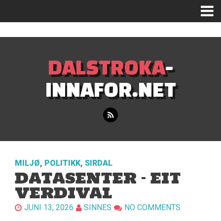
Mastodon
DALSTROKA
-
INNAFOR.NET
MILJØ
,
POLITIKK
,
SIRDAL
DATASENTER – EIT
VERDIVAL
JUNI 13, 2026
SINNES
NO COMMENTS