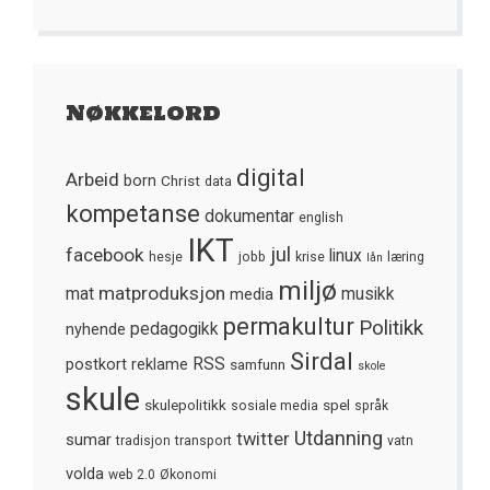
Nøkkelord
digital
Arbeid
born
Christ
data
kompetanse
dokumentar
english
IKT
jul
facebook
linux
hesje
jobb
krise
læring
lån
miljø
matproduksjon
mat
media
musikk
permakultur
Politikk
nyhende
pedagogikk
Sirdal
postkort
reklame
RSS
samfunn
skole
skule
skulepolitikk
spel
sosiale media
språk
Utdanning
twitter
sumar
tradisjon
transport
vatn
volda
web 2.0
Økonomi