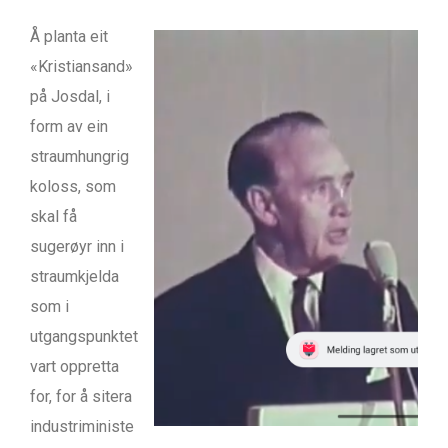
Å planta eit
«Kristiansand»
på Josdal, i
form av ein
straumhungrig
koloss, som
skal få
sugerøyr inn i
straumkjelda
som i
utgangspunktet
vart oppretta
for, for å sitera
industriministe