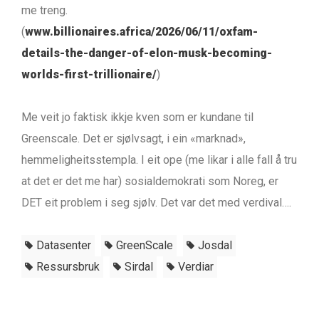
me treng.
(
www.billionaires.africa/2026/06/11/oxfam-
details-the-danger-of-elon-musk-becoming-
worlds-first-trillionaire/
)
Me veit jo faktisk ikkje kven som er kundane til
Greenscale. Det er sjølvsagt, i ein «marknad»,
hemmeligheitsstempla. I eit ope (me likar i alle fall å tru
at det er det me har) sosialdemokrati som Noreg, er
DET eit problem i seg sjølv. Det var det med verdival….
Datasenter
GreenScale
Josdal
Ressursbruk
Sirdal
Verdiar