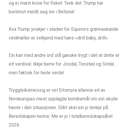
og ei marin krise for fisket. Tenk det. Trump har
bortimot meldt seg inn i Bellona!
Kva Trump ynskjer i staden for Equinors grønvaskande
vindmøller er velkjend med hans «drill baby, drill».
Ein kan med andre ord stå ganske trygt i det at dette er
eit verdival. Ikkje berre for Josdal, Tonstad og Sirdal…
men faktisk for heile verda!
Tryggleiksmessig er vel Ertsmyra allereie eit av
Nordeuropas mest opplagde bombemål om ein skulle
havne i den situasjonen. Slikt skal ein jo tenkje på.
Beredskapen heime. Me er jo i totalberedskapsåret
2026.