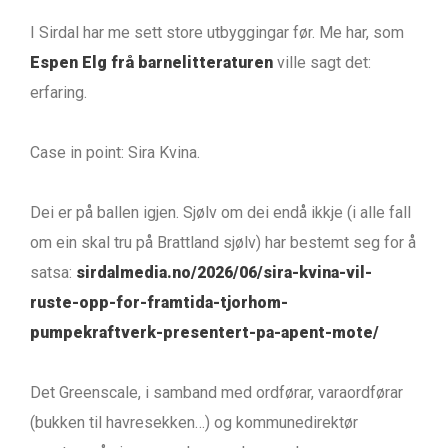
I Sirdal har me sett store utbyggingar før. Me har, som
Espen Elg frå barnelitteraturen
ville sagt det:
erfaring.
Case in point: Sira Kvina.
Dei er på ballen igjen. Sjølv om dei endå ikkje (i alle fall
om ein skal tru på Brattland sjølv) har bestemt seg for å
satsa:
sirdalmedia.no/2026/06/sira-kvina-vil-
ruste-opp-for-framtida-tjorhom-
pumpekraftverk-presentert-pa-apent-mote/
Det Greenscale, i samband med ordførar, varaordførar
(bukken til havresekken…) og kommunedirektør