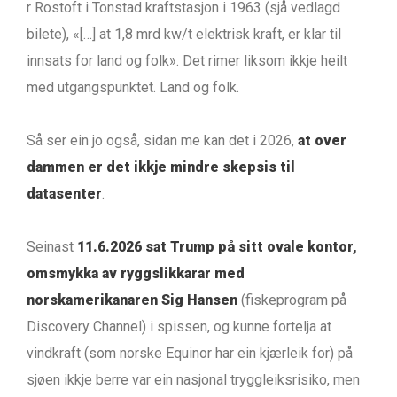
r Rostoft i Tonstad kraftstasjon i 1963 (sjå vedlagd
bilete), «[…] at 1,8 mrd kw/t elektrisk kraft, er klar til
innsats for land og folk». Det rimer liksom ikkje heilt
med utgangspunktet. Land og folk.
Så ser ein jo også, sidan me kan det i 2026,
at over
dammen er det ikkje mindre skepsis til
datasenter
.
Seinast
11.6.2026 sat Trump på sitt ovale kontor,
omsmykka av ryggslikkarar med
norskamerikanaren Sig Hansen
(fiskeprogram på
Discovery Channel) i spissen, og kunne fortelja at
vindkraft (som norske Equinor har ein kjærleik for) på
sjøen ikkje berre var ein nasjonal tryggleiksrisiko, men