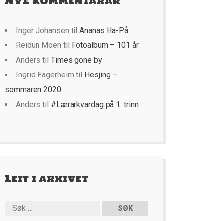
Nye kommentarar
Inger Johansen
til
Ananas Ha-På
Reidun Moen
til
Fotoalbum – 101 år
Anders
til
Times gone by
Ingrid Fagerheim
til
Hesjing –
sommaren 2020
Anders
til
#Lærarkvardag på 1. trinn
Leit i arkivet