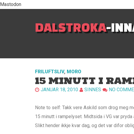
Mastodon
DALSTROKA
-IN
FRILUFTSLIV
,
MORO
15 MINUTT I RA
JANUAR 18, 2010
SINNES
NO COMME
Note to self: Takk vere Askild som drog meg me
15 minutt i rampelyset. Midtsida i VG var pryda 
Slikt hender ikkje kvar dag, og det var difor o