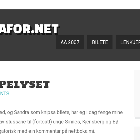
NAFOR.NET
AA 2007
BILETE
LENKJE
MPELYSET
NTS
d, og Sandra som knipsa bilete, har eg i dag fenge mine
av stussane til (fortsatt) unge Sinnes, Kjensberg og Bø.
bligatorisk med ein kommentar på nettboka mi.