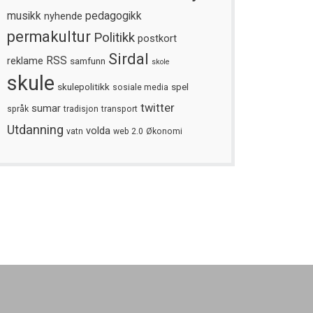
musikk
nyhende
pedagogikk
permakultur
Politikk
postkort
Sirdal
reklame
RSS
samfunn
skole
skule
skulepolitikk
spel
sosiale media
twitter
sumar
språk
tradisjon
transport
Utdanning
volda
vatn
web 2.0
Økonomi