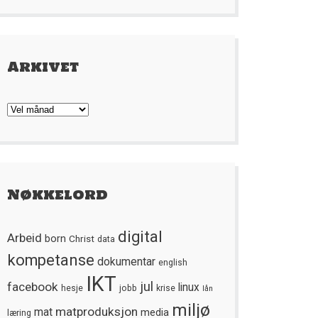
Arkivet
Arkivet
Nøkkelord
digital
Arbeid
born
Christ
data
kompetanse
dokumentar
english
IKT
jul
facebook
linux
hesje
jobb
krise
lån
miljø
matproduksjon
mat
media
læring