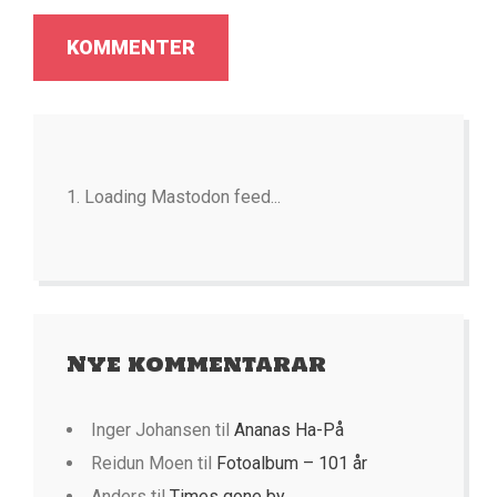
Loading Mastodon feed...
Nye kommentarar
Inger Johansen
til
Ananas Ha-På
Reidun Moen
til
Fotoalbum – 101 år
Anders
til
Times gone by