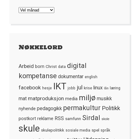
Arkivet
Nøkkelord
digital
Arbeid
born
Christ
data
kompetanse
dokumentar
english
IKT
jul
facebook
linux
hesje
jobb
krise
læring
lån
miljø
matproduksjon
mat
media
musikk
permakultur
Politikk
nyhende
pedagogikk
Sirdal
postkort
reklame
RSS
samfunn
skole
skule
skulepolitikk
spel
sosiale media
språk