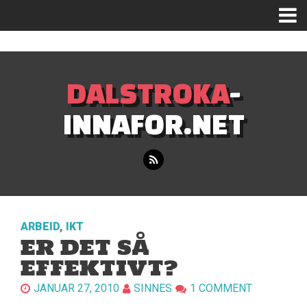
Mastodon
DALSTROKA
-
INNAFOR.NET
ARBEID
,
IKT
ER DET SÅ
EFFEKTIVT?
JANUAR 27, 2010
SINNES
1 COMMENT