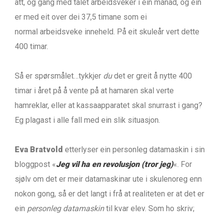
att, og gang med talet arbeidsveker i ein månad, og ein
er med eit over dei 37,5 timane som ei
normal arbeidsveke inneheld. På eit skuleår vert dette
400 timar.
Så er spørsmålet…tykkjer
du
det er greit å nytte 400
timar i året på å vente på at hamaren skal verte
hamreklar, eller at kassaapparatet skal snurrast i gang?
Eg plagast i alle fall med ein slik situasjon.
Eva Bratvold
etterlyser ein personleg datamaskin i sin
bloggpost «
Jeg vil ha en revolusjon (tror jeg)
«. For
sjølv om det er meir datamaskinar ute i skulenoreg enn
nokon gong, så er det langt i frå at realiteten er at det er
ein
personleg datamaskin
til kvar elev. Som ho skriv;